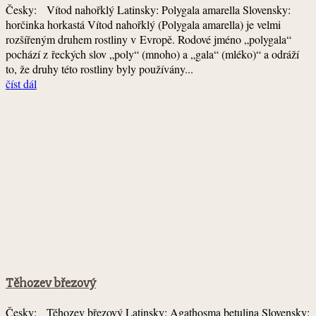
Česky: Vítod nahořklý Latinsky: Polygala amarella Slovensky:
horčinka horkastá Vítod nahořklý (Polygala amarella) je velmi
rozšířeným druhem rostliny v Evropě. Rodové jméno „polygala“
pochází z řeckých slov „poly“ (mnoho) a „gala“ (mléko)“ a odráží
to, že druhy této rostliny byly používány...
číst dál
Těhozev březový
Česky: Těhozev březový Latinsky: Agathosma betulina Slovensky: