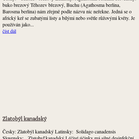
buko brezový Těhozev březový, Buchu (Agathosma berlina,
Barosma berlina) nám zřejmě podle názvu nic neřekne. Jedná se o
africký keř se zubatými listy a bílými nebo světle růžovými květy. Je
používán jako...
číst dál
Zlatobýl kanadský
Česky: Zlatobýl kanadský Latinsky: Solidago canadensis
Slovensky: Zlatobyľ kanadský Léčivé účinky má silné desinfekční