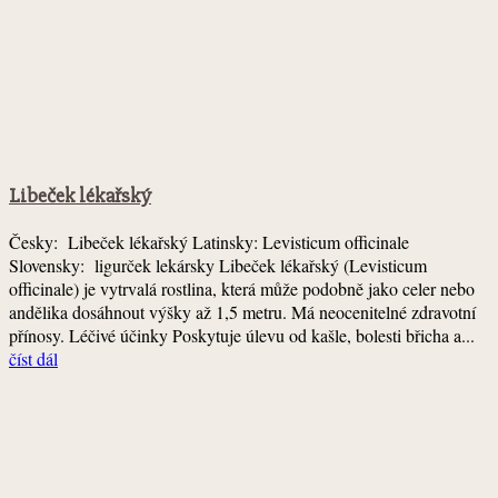
Libeček lékařský
Česky: Libeček lékařský Latinsky: Levisticum officinale
Slovensky: ligurček lekársky Libeček lékařský (Levisticum
officinale) je vytrvalá rostlina, která může podobně jako celer nebo
andělika dosáhnout výšky až 1,5 metru. Má neocenitelné zdravotní
přínosy. Léčivé účinky Poskytuje úlevu od kašle, bolesti břicha a...
číst dál