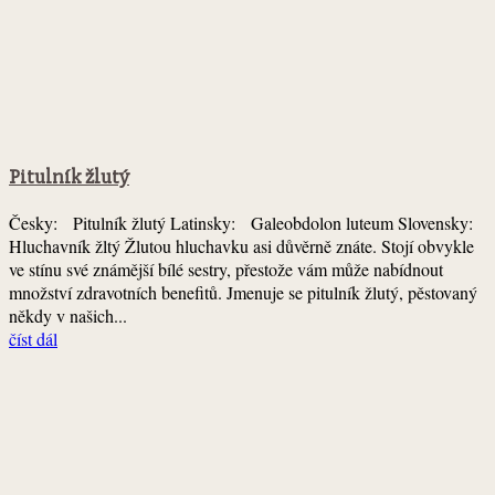
Pitulník žlutý
Česky: Pitulník žlutý Latinsky: Galeobdolon luteum Slovensky:
Hluchavník žltý Žlutou hluchavku asi důvěrně znáte. Stojí obvykle
ve stínu své známější bílé sestry, přestože vám může nabídnout
množství zdravotních benefitů. Jmenuje se pitulník žlutý, pěstovaný
někdy v našich...
číst dál