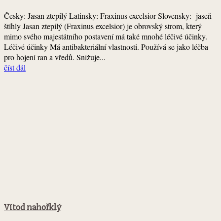
Česky: Jasan ztepilý Latinsky: Fraxinus excelsior Slovensky: jaseň
štíhly Jasan ztepilý (Fraxinus excelsior) je obrovský strom, který
mimo svého majestátního postavení má také mnohé léčivé účinky.
Léčivé účinky Má antibakteriální vlastnosti. Používá se jako léčba
pro hojení ran a vředů. Snižuje...
číst dál
Vítod nahořklý