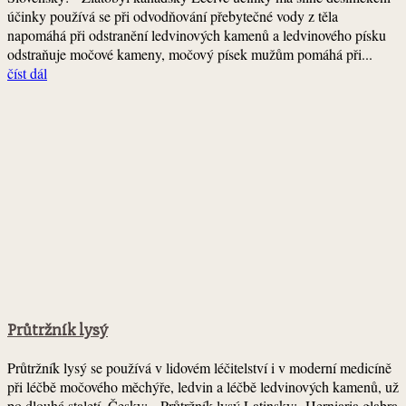
účinky používá se při odvodňování přebytečné vody z těla
napomáhá při odstranění ledvinových kamenů a ledvinového písku
odstraňuje močové kameny, močový písek mužům pomáhá při...
číst dál
Průtržník lysý
Průtržník lysý se používá v lidovém léčitelství i v moderní medicíně
při léčbě močového měchýře, ledvin a léčbě ledvinových kamenů, už
po dlouhá staletí. Česky: Průtržník lysý Latinsky: Herniaria glabra