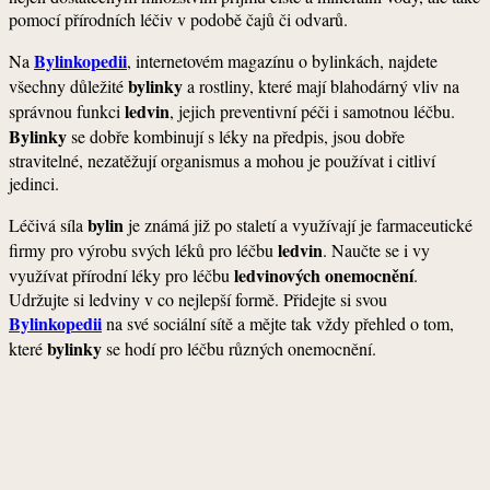
pomocí přírodních léčiv v podobě čajů či odvarů.
Bylinkopedii
Na
, internetovém magazínu o bylinkách, najdete
bylinky
všechny důležité
a rostliny, které mají blahodárný vliv na
ledvin
správnou funkci
, jejich preventivní péči i samotnou léčbu.
Bylinky
se dobře kombinují s léky na předpis, jsou dobře
stravitelné, nezatěžují organismus a mohou je používat i citliví
jedinci.
bylin
Léčivá síla
je známá již po staletí a využívají je farmaceutické
ledvin
firmy pro výrobu svých léků pro léčbu
. Naučte se i vy
ledvinových onemocnění
využívat přírodní léky pro léčbu
.
Udržujte si ledviny v co nejlepší formě. Přidejte si svou
Bylinkopedii
na své sociální sítě a mějte tak vždy přehled o tom,
bylinky
které
se hodí pro léčbu různých onemocnění.