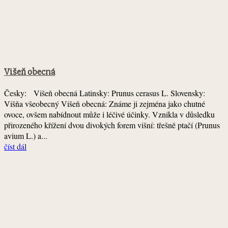
Višeň obecná
Česky: Višeň obecná Latinsky: Prunus cerasus L. Slovensky:
Višňa všeobecný Višeň obecná: Známe ji zejména jako chutné
ovoce, ovšem nabídnout může i léčivé účinky. Vznikla v důsledku
přirozeného křížení dvou divokých forem višní: třešně ptačí (Prunus
avium L.) a...
číst dál