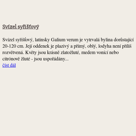
Svízel syřišťový
Svízel syřišťový, latinsky Galium verum je vytrvalá bylina dorůstající
20-120 cm. Její oddenek je plazivý a přímý, oblý, lodyha není příliš
rozvětvená. Květy jsou krásně zlatožluté, medem vonící nebo
citrónově žluté - jsou uspořádány...
číst dál