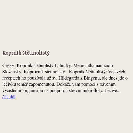
Koprník štětinolistý
Česky: Koprník štětinolistý Latinsky: Meum athamanticum
Slovensky: Kôprovník štetinolistý Koprník štětinolistý: Ve svých
receptech ho používala už sv. Hildegarda z Bingenu, ale dnes jde o
léčivku téměř zapomenutou. Dokáže vám pomoci s trávením,
vyčištěním organismu i s podporou střevní mikroflóry. Léčivé...
číst dál