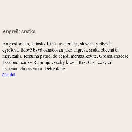
Angrešt srstka
Angrešt srstka, latinsky Ribes uva-crispa, slovensky ríbezľa
egrešová, lidově bývá označován jako angrešt, srstka obecná či
meruzalka. Rostlina patřící do čeledi meruzalkovité, Grossulariaceae.
Léčebné účinky Reguluje vysoký krevní tlak. Čistí cévy od
usazenin cholesterolu. Detoxikuje...
číst dál