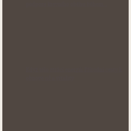
podpora krevního oběhu během…
Když tělo ztrácí energii: Přírodní cesty k
obnově sil a vitality