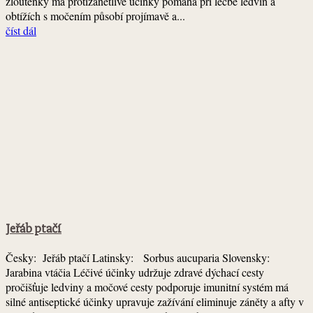
žloutenky má protizánětlivé účinky pomáhá při léčbě ledvin a
obtížích s močením působí projímavě a...
číst dál
Jeřáb ptačí
Česky: Jeřáb ptačí Latinsky: Sorbus aucuparia Slovensky:
Jarabina vtáčia Léčivé účinky udržuje zdravé dýchací cesty
pročišťuje ledviny a močové cesty podporuje imunitní systém má
silné antiseptické účinky upravuje zažívání eliminuje záněty a afty v