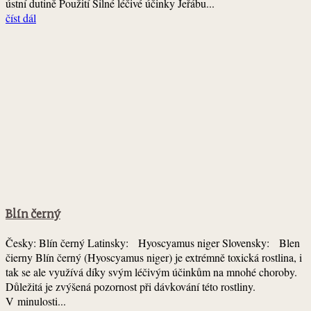
ústní dutině Použití Silné léčivé účinky Jeřábu...
číst dál
Blín černý
Česky: Blín černý Latinsky: Hyoscyamus niger Slovensky: Blen
čierny Blín černý (Hyoscyamus niger) je extrémně toxická rostlina, i
tak se ale využívá díky svým léčivým účinkům na mnohé choroby.
Důležitá je zvýšená pozornost při dávkování této rostliny.
V minulosti...