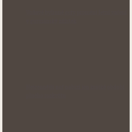
Voňavé bylinné octy promění letní vaření
v gurmánský zážitek
Nejcennější nať nabízí jen krátké období
plného rozkvětu