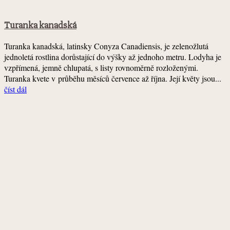
Turanka kanadská
Turanka kanadská, latinsky Conyza Canadiensis, je zelenožlutá
jednoletá rostlina dorůstající do výšky až jednoho metru. Lodyha je
vzpřímená, jemně chlupatá, s listy rovnoměrně rozloženými.
Turanka kvete v průběhu měsíců července až října. Její květy jsou...
číst dál