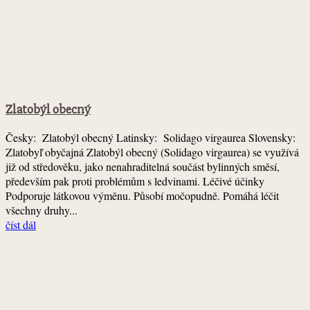
Zlatobýl obecný
Česky: Zlatobýl obecný Latinsky: Solidago virgaurea Slovensky:
Zlatobyľ obyčajná Zlatobýl obecný (Solidago virgaurea) se využívá
již od středověku, jako nenahraditelná součást bylinných směsí,
především pak proti problémům s ledvinami. Léčivé účinky
Podporuje látkovou výměnu. Působí močopudně. Pomáhá léčit
všechny druhy...
číst dál