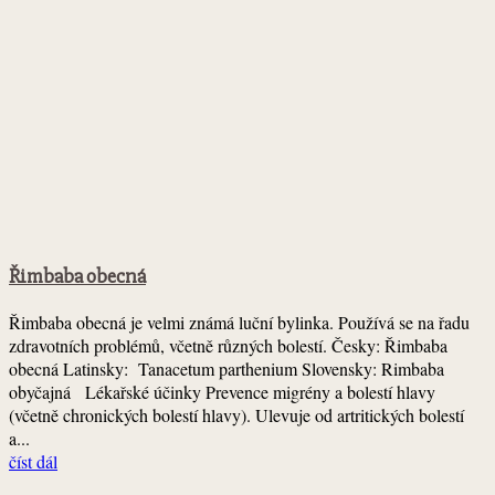
Řimbaba obecná
Řimbaba obecná je velmi známá luční bylinka. Používá se na řadu
zdravotních problémů, včetně různých bolestí. Česky: Řimbaba
obecná Latinsky: Tanacetum parthenium Slovensky: Rimbaba
obyčajná Lékařské účinky Prevence migrény a bolestí hlavy
(včetně chronických bolestí hlavy). Ulevuje od artritických bolestí
a...
číst dál