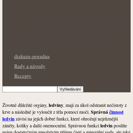
Královna kuchyně i během letních veder:
Bazalka v květináči potřebuje v…
diskuze-poradna
Rady a návody
Recepty
ledviny
Životně důležité orgány,
, mají za úkol odstranit nečistoty z
Správná
činnost
krve a následně je vyloučit z těla pomocí moči.
ledvin
závisí na jejich dobré funkci, které ohrožují nejrůznější
ledvin
záněty, koliky a další onemocnění. Správnou funkci
posílíte
nejen dostatečným množstvím příjmu čisté a minerální vody, ale také