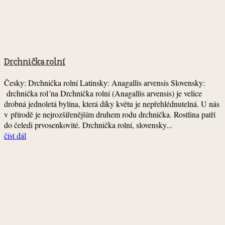
Drchnička rolní
Česky: Drchnička rolní Latinsky: Anagallis arvensis Slovensky:
drchnička rol´na Drchnička rolní (Anagallis arvensis) je velice
drobná jednoletá bylina, která díky květu je nepřehlédnutelná. U nás
v přírodě je nejrozšířenějším druhem rodu drchnička. Rostlina patří
do čeledi prvosenkovité. Drchnička rolní, slovensky...
číst dál