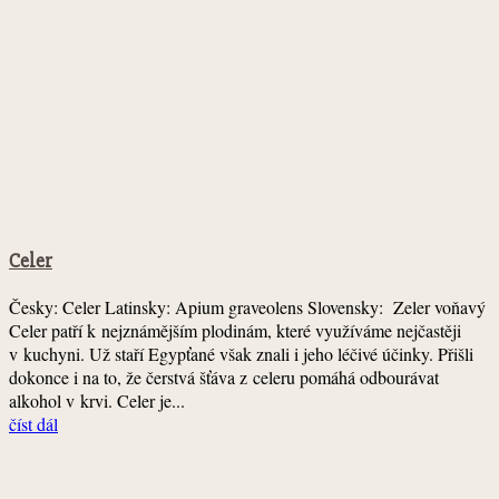
Celer
Česky: Celer Latinsky: Apium graveolens Slovensky: Zeler voňavý
Celer patří k nejznámějším plodinám, které využíváme nejčastěji
v kuchyni. Už staří Egypťané však znali i jeho léčivé účinky. Přišli
dokonce i na to, že čerstvá šťáva z celeru pomáhá odbourávat
alkohol v krvi. Celer je...
číst dál