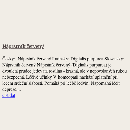
Náprstník červený
Česky: Náprstník červený Latinsky: Digitalis purpurea Slovensky:
Náprstník červený Náprstník červený (Digitalis purpurea) je
dvouletá prudce jedovatá rostlina - krásná, ale v nepovolaných rukou
nebezpečná. Léčivé účinky V homeopatii nachází uplatnění při
léčení srdeční slabosti. Pomáhá při léčbě ledvin. Napomáhá léčit
deprese,...
číst dál