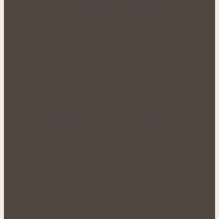
podpora krevního oběhu během…
Když tělo ztrácí energii: Přírodní cesty k
obnově sil a vitality