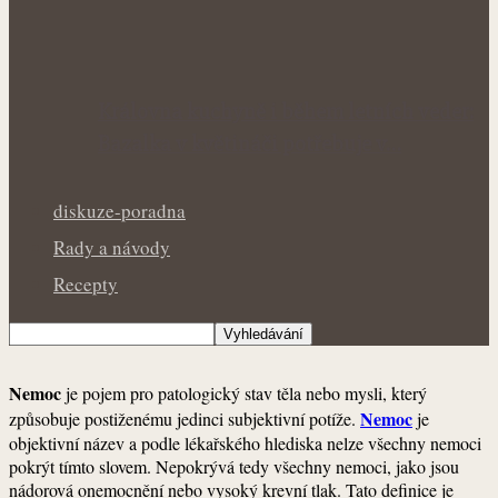
Královna kuchyně i během letních veder:
Bazalka v květináči potřebuje v…
diskuze-poradna
Rady a návody
Recepty
Nemoc
je pojem pro patologický stav těla nebo mysli, který
Nemoc
způsobuje postiženému jedinci subjektivní potíže.
je
objektivní název a podle lékařského hlediska nelze všechny nemoci
pokrýt tímto slovem. Nepokrývá tedy všechny nemoci, jako jsou
nádorová onemocnění nebo vysoký krevní tlak. Tato definice je