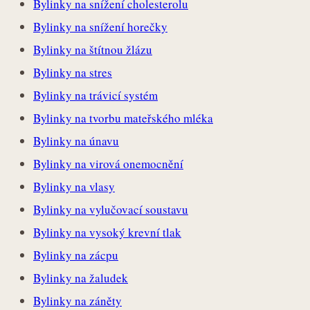
Bylinky na snížení cholesterolu
Bylinky na snížení horečky
Bylinky na štítnou žlázu
Bylinky na stres
Bylinky na trávicí systém
Bylinky na tvorbu mateřského mléka
Bylinky na únavu
Bylinky na virová onemocnění
Bylinky na vlasy
Bylinky na vylučovací soustavu
Bylinky na vysoký krevní tlak
Bylinky na zácpu
Bylinky na žaludek
Bylinky na záněty