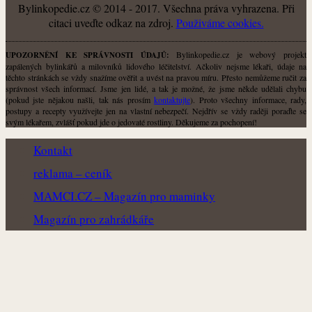
Bylinkopedie.cz © 2014 - 2017. Všechna práva vyhrazena. Při
citaci uveďte odkaz na zdroj.
Použiváme cookies.
Bylinkopedie.cz je webový projekt
UPOZORNĚNÍ KE SPRÁVNOSTI ÚDAJŮ:
zapálených bylinkářů a milovníků lidového léčitelství. Ačkoliv nejsme lékaři, údaje na
těchto stránkách se vždy snažíme ověřit a uvést na pravou míru. Přesto nemůžeme ručit za
správnost všech informací. Jsme jen lidé, a tak je možné, že jsme někde udělali chybu
(pokud jste nějakou našli, tak nás prosím
kontaktujte
). Proto všechny informace, rady,
postupy a recepty využívejte jen na vlastní nebezpečí. Nejdřív se vždy raději poraďte se
svým lékařem, zvlášť pokud jde o jedovaté rostliny. Děkujeme za pochopení!
Kontakt
reklama – ceník
MAMCI.CZ – Magazín pro maminky
Magazín pro zahrádkáře