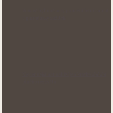
Voňavé bylinné octy promění letní vaření
v gurmánský zážitek
Nejcennější nať nabízí jen krátké období
plného rozkvětu