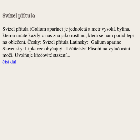
Svízel přítula
Svízel přítula (Galium aparine) je jednoletá a metr vysoká bylina,
kterou určitě každý z nás zná jako rostlinu, která se nám pořád lepí
na oblečení. Česky: Svízel přítula Latinsky: Galium aparine
Slovensky: Lipkavec obyčajný Léčitelství Působí na vylučování
moči. Uvolňuje křečovité stažení...
číst dál