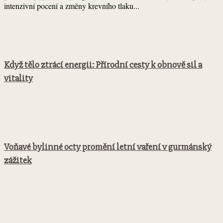
intenzivní pocení a změny krevního tlaku...
Když tělo ztrácí energii: Přírodní cesty k obnově sil a
vitality
Voňavé bylinné octy promění letní vaření v gurmánský
zážitek