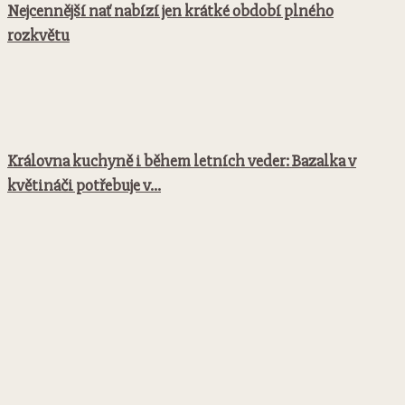
Nejcennější nať nabízí jen krátké období plného
rozkvětu
Královna kuchyně i během letních veder: Bazalka v
květináči potřebuje v...