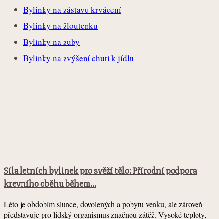
Bylinky na zástavu krvácení
Bylinky na žloutenku
Bylinky na zuby
Bylinky na zvýšení chuti k jídlu
Síla letních bylinek pro svěží tělo: Přírodní podpora
krevního oběhu během...
Léto je obdobím slunce, dovolených a pobytu venku, ale zároveň
představuje pro lidský organismus značnou zátěž. Vysoké teploty,