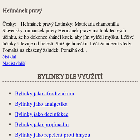
Heřmánek pravý
Česky: Heřmánek pravý Latinsky: Matricaria chamomilla
Slovensky: rumanček pravý Heřmánek pravý má tolik léčivých
účinků, že ho dokonce sháněl krtek, aby jím vyléčil myšku. Léčivé
účinky Ulevuje od bolesti. Snižuje horečku. Léčí žaludeční vředy.
Pomáhá na zkažený žaludek. Pomáhá od...
číst dál
Načíst další
BYLINKY DLE VYUŽITÍ
Bylinky jako afrodiziakum
Bylinky jako analgetika
Bylinky jako dezinfekce
Bylinky jako projímadlo
Bylinky jako repelent proti hmyzu