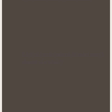
Když tělo ztrácí energii: Přírodní cesty k
obnově sil a vitality