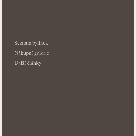
Seznam bylinek
Nákupní galerie
Další články
Síla letních bylinek pro svěží tělo: Přírodní
podpora krevního oběhu během…