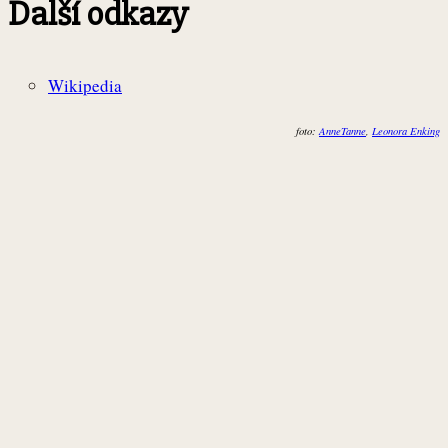
Další odkazy
Wikipedia
foto:
AnneTanne
,
Leonora Enking