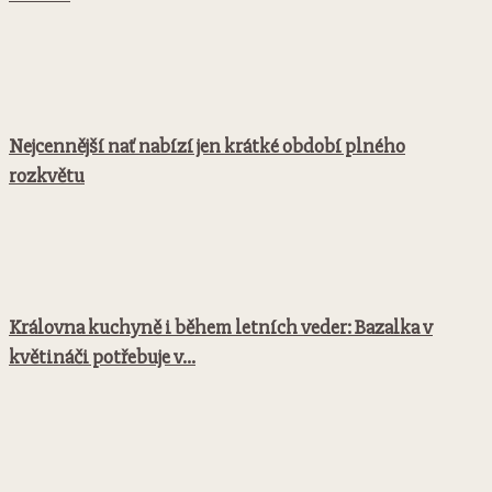
Nejcennější nať nabízí jen krátké období plného
rozkvětu
Královna kuchyně i během letních veder: Bazalka v
květináči potřebuje v...