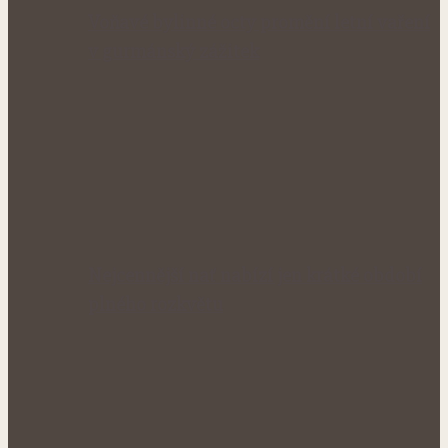
Voňavé bylinné octy promění letní vaření
v gurmánský zážitek
Nejcennější nať nabízí jen krátké období
plného rozkvětu