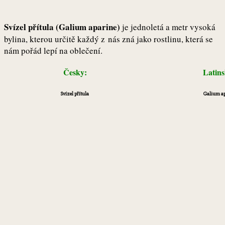
Svízel přítula (Galium aparine)
je jednoletá a metr vysoká
bylina, kterou určitě každý z nás zná jako rostlinu, která se
nám pořád lepí na oblečení.
Česky:
Latin
Svízel přítula
Galium a