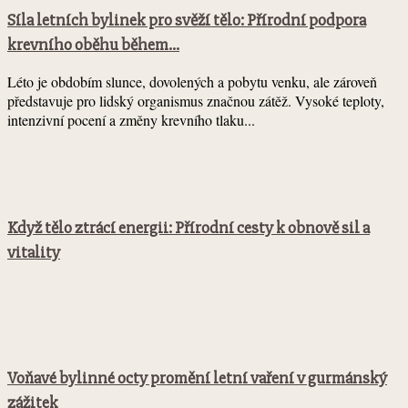
Síla letních bylinek pro svěží tělo: Přírodní podpora
krevního oběhu během...
Léto je obdobím slunce, dovolených a pobytu venku, ale zároveň
představuje pro lidský organismus značnou zátěž. Vysoké teploty,
intenzivní pocení a změny krevního tlaku...
Když tělo ztrácí energii: Přírodní cesty k obnově sil a
vitality
Voňavé bylinné octy promění letní vaření v gurmánský
zážitek