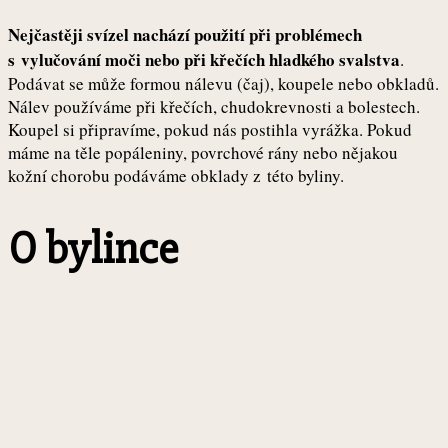
Nejčastěji svízel nachází použití při problémech
s vylučování moči nebo při křečích hladkého svalstva
.
Podávat se může formou nálevu (čaj), koupele nebo obkladů.
Nálev používáme při křečích, chudokrevnosti a bolestech.
Koupel si připravíme, pokud nás postihla vyrážka. Pokud
máme na těle popáleniny, povrchové rány nebo nějakou
kožní chorobu podáváme obklady z této byliny.
O bylince