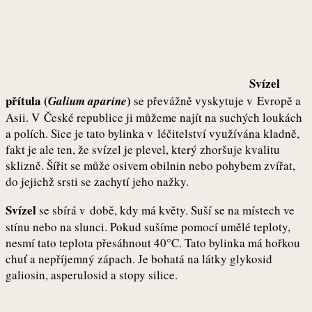
Svízel
přítula (
)
Galium aparine
se převážně vyskytuje v Evropě a
Asii. V České republice ji můžeme najít na suchých loukách
a polích. Sice je tato bylinka v léčitelství využívána kladně,
fakt je ale ten, že svízel je plevel, který zhoršuje kvalitu
sklizně. Šířit se může osivem obilnin nebo pohybem zvířat,
do jejichž srsti se zachytí jeho nažky.
Svízel
se sbírá v době, kdy má květy. Suší se na místech ve
stínu nebo na slunci. Pokud sušíme pomocí umělé teploty,
nesmí tato teplota přesáhnout 40°C. Tato bylinka má hořkou
chuť a nepříjemný zápach. Je bohatá na látky glykosid
galiosin, asperulosid a stopy silice.