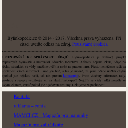
O NÁS
Bylinkopedie.cz © 2014 - 2017. Všechna práva vyhrazena. Při
citaci uveďte odkaz na zdroj.
Použiváme cookies.
Bylinkopedie.cz je webový projekt
UPOZORNĚNÍ KE SPRÁVNOSTI ÚDAJŮ:
zapálených bylinkářů a milovníků lidového léčitelství. Ačkoliv nejsme lékaři, údaje na
těchto stránkách se vždy snažíme ověřit a uvést na pravou míru. Přesto nemůžeme ručit za
správnost všech informací. Jsme jen lidé, a tak je možné, že jsme někde udělali chybu
(pokud jste nějakou našli, tak nás prosím
kontaktujte
). Proto všechny informace, rady,
postupy a recepty využívejte jen na vlastní nebezpečí. Nejdřív se vždy raději poraďte se
svým lékařem, zvlášť pokud jde o jedovaté rostliny. Děkujeme za pochopení!
Kontakt
reklama – ceník
MAMCI.CZ – Magazín pro maminky
Magazín pro zahrádkáře