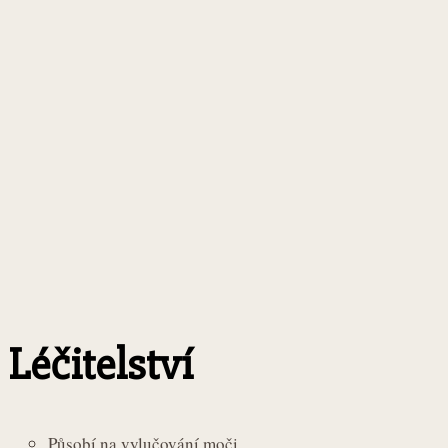
Léčitelství
Působí na vylučování moči.