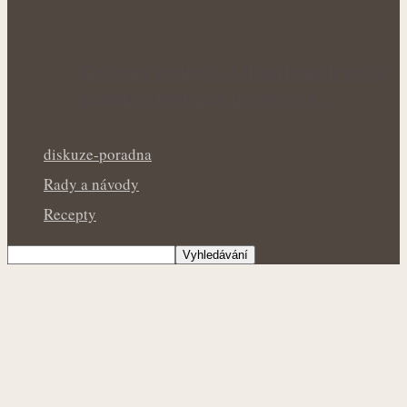
Královna kuchyně i během letních veder:
Bazalka v květináči potřebuje v…
diskuze-poradna
Rady a návody
Recepty