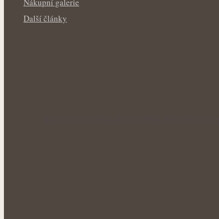
Nákupní galerie
Další články
Síla letních bylinek pro svěží tělo: Příro