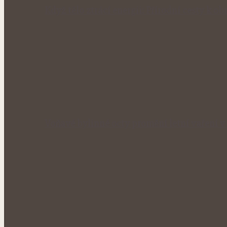
Když tělo ztrácí energii: Přírodní cesty k obn
Voňavé bylinné octy promění letní vaření 