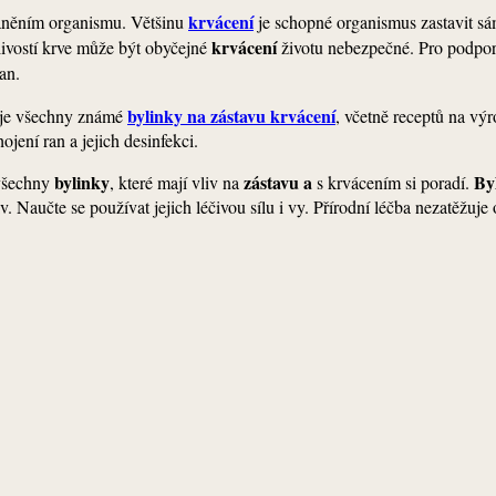
krvácení
raněním organismu. Většinu
je schopné organismus zastavit sá
krvácení
livostí krve může být obyčejné
životu nebezpečné. Pro podporu
ran.
bylinky na zástavu krvácení
uje všechny známé
, včetně receptů na vý
jení ran a jejich desinfekci.
bylinky
zástavu a
By
 všechny
, které mají vliv na
s krvácením si poradí.
v. Naučte se používat jejich léčivou sílu i vy. Přírodní léčba nezatěžuj