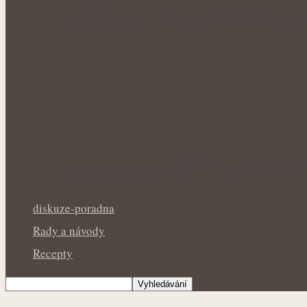
Nejcennější nať nabízí jen krátké období p
Královna kuchyně i během letních veder: Ba
diskuze-poradna
Rady a návody
Recepty