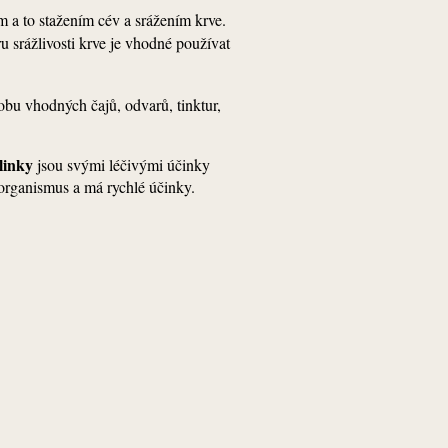
m a to stažením cév a srážením krve.
 srážlivosti krve je vhodné používat
robu vhodných čajů, odvarů, tinktur,
linky
jsou svými léčivými účinky
e organismus a má rychlé účinky.