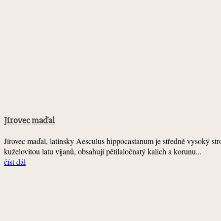
Jírovec maďal
Jírovec maďal, latinsky Aesculus hippocastanum je středně vysoký strom
kuželovitou latu vijanů, obsahují pětilaločnatý kalich a korunu...
číst dál