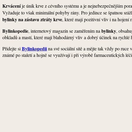
Krvácení
je únik krve z cévního systému a je nejnebezpečnějším po
Vyžaduje to však minimální pohyby rány. Pro jedince se špatnou sráž
bylinky na zástavu ztráty krve
, které mají pozitivní vliv i na hojení 
Bylinkopedie
bylinky
, internetový magazín se zaměřením na
, obsah
obkladů a mastí, které mají blahodárný vliv a dobrý účinek na rychlé ho
Bylinkopedii
Přidejte si
na své sociální sítě a mějte tak vždy po ruce
známé po staletí a hojně se využívají i při výrobě farmaceutických léči