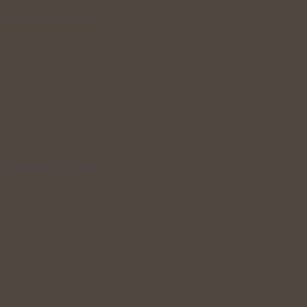
ově sil a vitality
v gurmánský zážitek