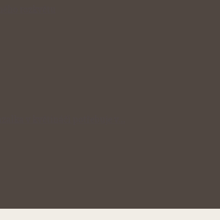
lného rozkvětu
zalka v květináči potřebuje v…