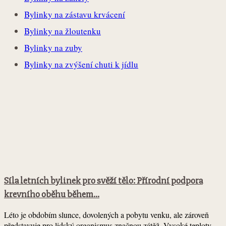
Bylinky na zástavu krvácení
Bylinky na žloutenku
Bylinky na zuby
Bylinky na zvýšení chuti k jídlu
Síla letních bylinek pro svěží tělo: Přírodní podpora
krevního oběhu během...
Léto je obdobím slunce, dovolených a pobytu venku, ale zároveň
představuje pro lidský organismus značnou zátěž. Vysoké teploty,