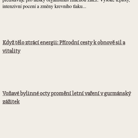
intenzivní pocení a změny krevního tlaku...
Když tělo ztrácí energii: Přírodní cesty k obnově sil a
vitality
Voňavé bylinné octy promění letní vaření v gurmánský
zážitek