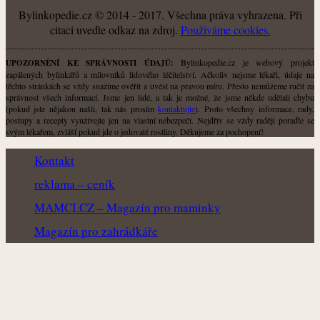
Bylinkopedie.cz © 2014 - 2017. Všechna práva vyhrazena. Při
citaci uveďte odkaz na zdroj.
Použiváme cookies.
Bylinkopedie.cz je webový projekt
UPOZORNĚNÍ KE SPRÁVNOSTI ÚDAJŮ:
zapálených bylinkářů a milovníků lidového léčitelství. Ačkoliv nejsme lékaři, údaje na
těchto stránkách se vždy snažíme ověřit a uvést na pravou míru. Přesto nemůžeme ručit za
správnost všech informací. Jsme jen lidé, a tak je možné, že jsme někde udělali chybu
(pokud jste nějakou našli, tak nás prosím
kontaktujte
). Proto všechny informace, rady,
postupy a recepty využívejte jen na vlastní nebezpečí. Nejdřív se vždy raději poraďte se
svým lékařem, zvlášť pokud jde o jedovaté rostliny. Děkujeme za pochopení!
Kontakt
reklama – ceník
MAMCI.CZ – Magazín pro maminky
Magazín pro zahrádkáře