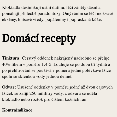
Kloktadla desinfikují ústní dutinu, léčí záněty dásní a
pomáhají při léčbě paradontózy. Omýváním se léčí mokvavé
ekzémy, hnisavé vředy, popáleniny i popraskaná kůže.
Domácí recepty
Tinktura:
Čerstvý oddenek nakrájený nadrobno se přelije
40% lihem v poměru 1:4-5. Louhuje se po dobu tří týdnů a
po přefiltrování se používá v poměru jedné polévkové lžíce
spolu se sklenkou vody jednou denně.
Odvar:
Usušené oddenky v poměru jedné až dvou čajových
lžiček se zalijí 250 mililitry vody, z odvaru se udělá
kloktadlo nebo roztok pro čištění kožních ran.
Kontraindikace