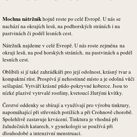
Mochna nátržník
hojně roste po celé Evropě. U nás se
nachází na okrajích lesů, na podhorských stráních i na
pastvinách či podél lesních cest.
Nátržník najdeme v celé Evropě. U nás roste zejména na
okraji lesů, na pod horských stráních, na pastvinách a podél
lesních cest.
Oblíbili si jí také zahrádkáři pro její odolnost, krásný tvar a
kompaktní růst. Prospívá jí nehostinné místo a je odolná vůči
sešlapání. Vytváří krásné půdo-pokryvné koberce. Jsou to
nízké plazivé vytrvalé rostliny, kvetoucí žlutými kvítky.
Čerstvé oddenky se sbírají a využívají pro výrobu tinktury,
napomáhající při střevních potížích a při Crohnově chorobě.
Spolehlivě zastavuje krvácení. Tinktura je vhodná při
žaludečních katarech, v gynekologii se používá při
dlouhodobé a intenzivní menstruaci.