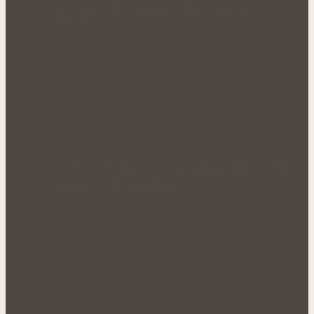
podpora krevního oběhu během…
Když tělo ztrácí energii: Přírodní cesty k
obnově sil a vitality