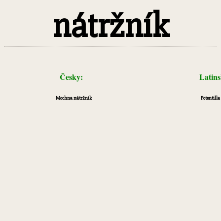
nátržník
Česky:
Latin
Mochna nátržník
Potentilla