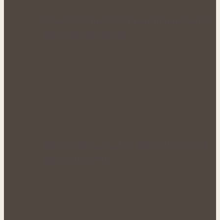
Voňavé bylinné octy promění letní vaření
v gurmánský zážitek
Nejcennější nať nabízí jen krátké období
plného rozkvětu