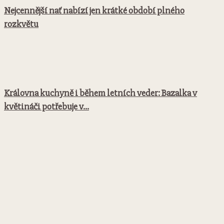
Nejcennější nať nabízí jen krátké období plného
rozkvětu
Královna kuchyně i během letních veder: Bazalka v
květináči potřebuje v...