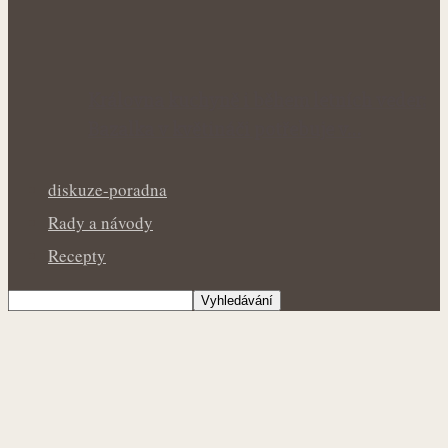
Královna kuchyně i během letních veder:
Bazalka v květináči potřebuje v…
diskuze-poradna
Rady a návody
Recepty