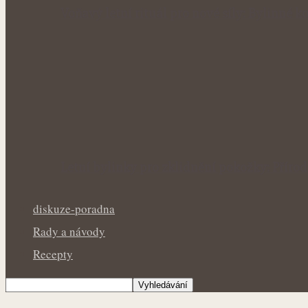
Voňavý letní rituál pro nové síly: Bylinné
Letní bylinky pro zklidnění pokožky: Přír
diskuze-poradna
Rady a návody
Recepty