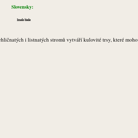
Slovensky:
Imelo biele
ličnatých i listnatých stromů vytváří kulovité trsy, které mohou