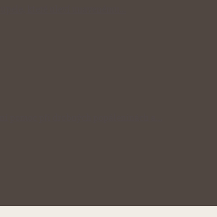
 koupele, které uleví unavenému…
odní pomoc při drobných popáleninách a…