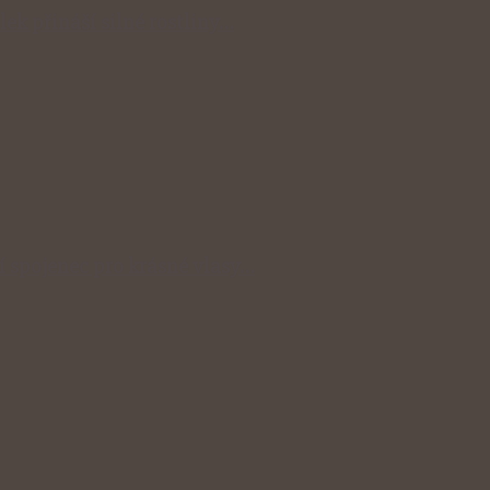
lek přináší silné rostliny…
ní spojenec pro krásné vlasy…