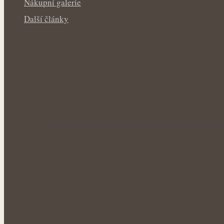
Nákupní galerie
Další články
Voňavé keříky plné síly: Letní řez šalvěje p