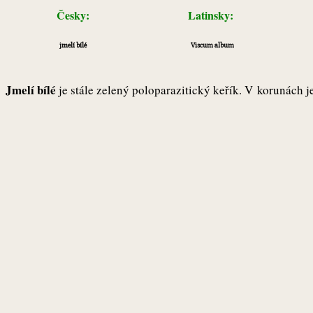
Česky:
Latinsky:
jmelí bílé
Viscum album
Jmelí bílé
je stále zelený poloparazitický keřík. V korunách jeh