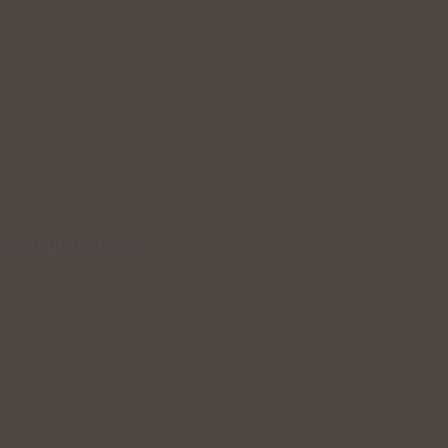
odpoří hustý růst i…