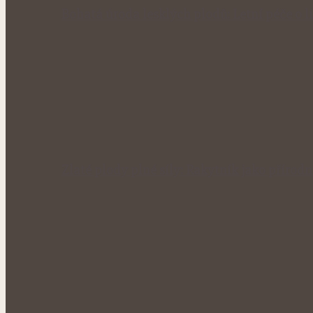
Bohatá úroda lesklých plodů: Letní péče o li
Zlaté plody plné síly: Rakytník jako přírod