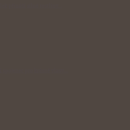
lek přináší silné rostliny…
ní spojenec pro krásné vlasy…