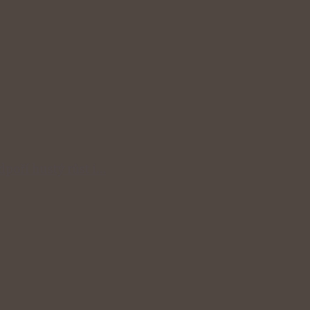
odpoří hustý růst i…