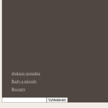
Voňavý letní rituál pro nové síly: Bylinné
Letní bylinky pro zklidnění pokožky: Přír
diskuze-poradna
Rady a návody
Recepty