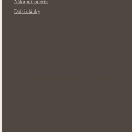
Nákupní galerie
Další články
Voňavé keříky plné síly: Letní řez šalvěje p