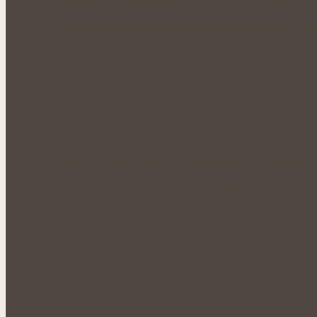
Bohatá úroda lesklých plodů: Letní péče o li
Zlaté plody plné síly: Rakytník jako přírod