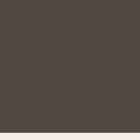
 koupele, které uleví unavenému…
odní pomoc při drobných popáleninách a…