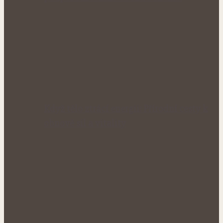
Když tělo ztrácí energii: Přírodní cesty k
obnově sil a vitality