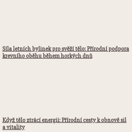
Síla letních bylinek pro svěží tělo: Přírodní podpora
krevního oběhu během horkých dnů
Když tělo ztrácí energii: Přírodní cesty k obnově sil
a vitality