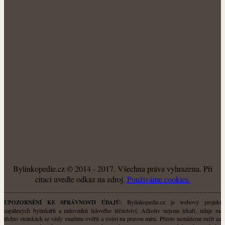
NÁŠ FACEBOOK:
O NÁS
Bylinkopedie.cz © 2014 - 2017. Všechna práva vyhrazena. Při
citaci uveďte odkaz na zdroj.
Použiváme cookies.
Bylinkopedie.cz je webový projekt
UPOZORNĚNÍ KE SPRÁVNOSTI ÚDAJŮ:
zapálených bylinkářů a milovníků lidového léčitelství. Ačkoliv nejsme lékaři, údaje na
těchto stránkách se vždy snažíme ověřit a uvést na pravou míru. Přesto nemůžeme ručit za