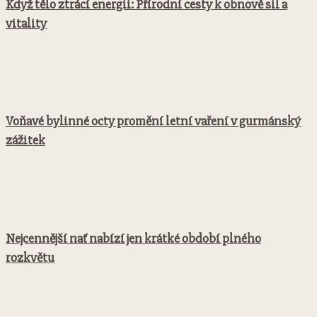
Když tělo ztrácí energii: Přírodní cesty k obnově sil a
vitality
Voňavé bylinné octy promění letní vaření v gurmánský
zážitek
Nejcennější nať nabízí jen krátké období plného
rozkvětu