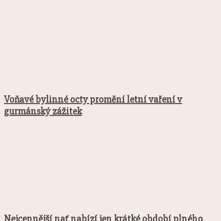
Voňavé bylinné octy promění letní vaření v
gurmánský zážitek
Nejcennější nať nabízí jen krátké období plného