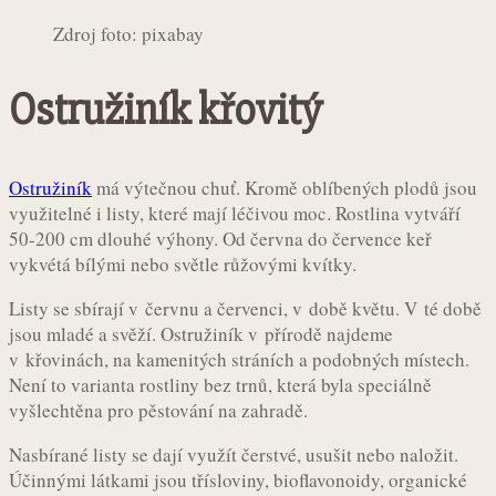
Zdroj foto: pixabay
Ostružiník křovitý
Ostružiník
má výtečnou chuť. Kromě oblíbených plodů jsou
využitelné i listy, které mají léčivou moc. Rostlina vytváří
50-200 cm dlouhé výhony. Od června do července keř
vykvétá bílými nebo světle růžovými kvítky.
Listy se sbírají v červnu a červenci, v době květu. V té době
jsou mladé a svěží. Ostružiník v přírodě najdeme
v křovinách, na kamenitých stráních a podobných místech.
Není to varianta rostliny bez trnů, která byla speciálně
vyšlechtěna pro pěstování na zahradě.
Nasbírané listy se dají využít čerstvé, usušit nebo naložit.
Účinnými látkami jsou třísloviny, bioflavonoidy, organické