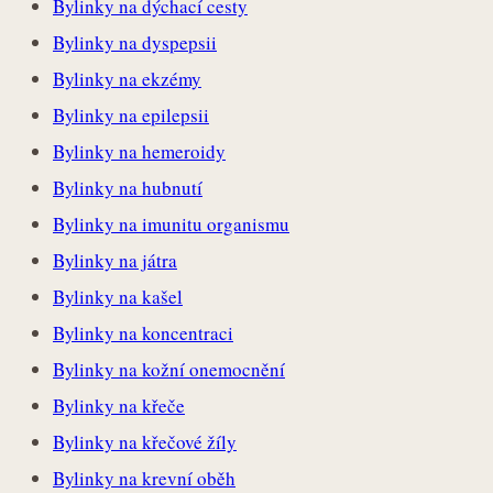
Bylinky na dýchací cesty
Bylinky na dyspepsii
Bylinky na ekzémy
Bylinky na epilepsii
Bylinky na hemeroidy
Bylinky na hubnutí
Bylinky na imunitu organismu
Bylinky na játra
Bylinky na kašel
Bylinky na koncentraci
Bylinky na kožní onemocnění
Bylinky na křeče
Bylinky na křečové žíly
Bylinky na krevní oběh