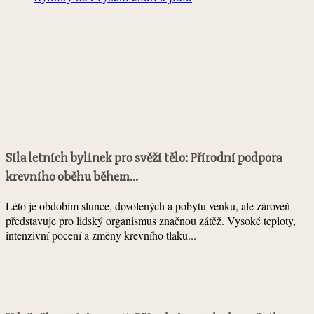
Síla letních bylinek pro svěží tělo: Přírodní podpora
krevního oběhu během...
Léto je obdobím slunce, dovolených a pobytu venku, ale zároveň
představuje pro lidský organismus značnou zátěž. Vysoké teploty,
intenzivní pocení a změny krevního tlaku...