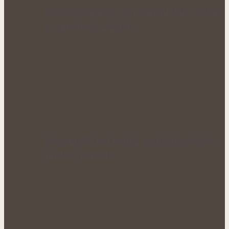
Voňavé bylinné octy promění letní vaření
v gurmánský zážitek
Nejcennější nať nabízí jen krátké období
plného rozkvětu