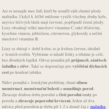
Asi se nenajde moc lidí, kteří by neměli rádi chutné plody
maliníku. I když k léčbě můžeme využít všechny druhy keře,
nejvíce léčivých látek mají červené, popřípadě černé plody.
Listy obsahují velké množství vitamínu C, také třísloviny,
kyselinu vinnou, jablečnou, citronovou, glykosidy a určité
množství vitamínu B.
Listy se sbírají v době květu, to je květen-červen, ideálně
z lesních rostlin. Vybíráme si mladé lístky a trháme je celé,
průjmech
zánětech
bez dlouhých řapíků. Odvar pomáhá při
,
žaludku
střev
vyčištění dýchacích
a
. Také se doporučuje pro
cest
po kouření tabáku.
silnou
Nálev pomáhá s ženskými problémy, tlumí
menstruaci
menstruační bolesti
usnadňuje porod
,
a
.
čistí porodní cesty
Zkracuje druhou dobu porodní a
po
zkracuje poporodní krvácení.
porodu a
Jeden až dva
měsíce před porodem je třeba pít 1-2 x denně čaj z
maliníku
.