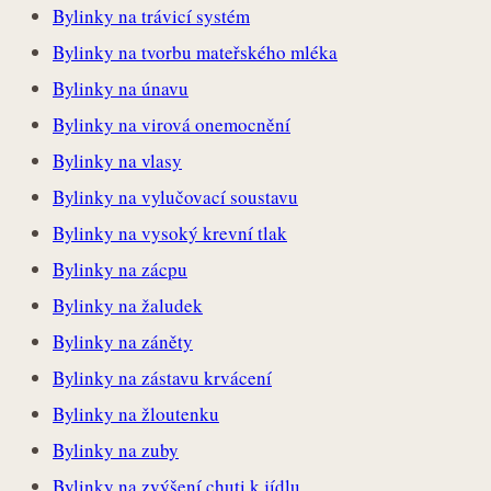
Bylinky na trávicí systém
Bylinky na tvorbu mateřského mléka
Bylinky na únavu
Bylinky na virová onemocnění
Bylinky na vlasy
Bylinky na vylučovací soustavu
Bylinky na vysoký krevní tlak
Bylinky na zácpu
Bylinky na žaludek
Bylinky na záněty
Bylinky na zástavu krvácení
Bylinky na žloutenku
Bylinky na zuby
Bylinky na zvýšení chuti k jídlu