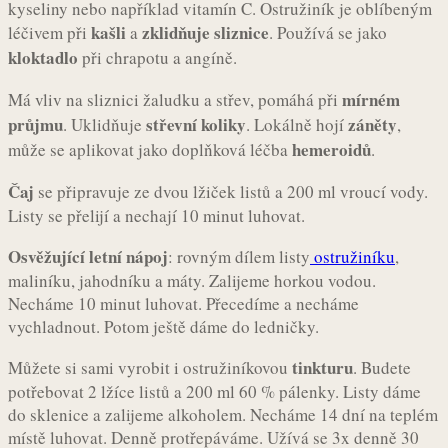
kyseliny nebo například vitamín C. Ostružiník je oblíbeným
kašli
zklidňuje sliznice
léčivem při
a
. Používá se jako
kloktadlo
při chrapotu a angíně.
mírném
Má vliv na sliznici žaludku a střev, pomáhá při
průjmu
střevní koliky
záněty
. Uklidňuje
. Lokálně hojí
,
hemeroidů
může se aplikovat jako doplňková léčba
.
Čaj
se připravuje ze dvou lžiček listů a 200 ml vroucí vody.
Listy se přelijí a nechají 10 minut luhovat.
Osvěžující letní nápoj
: rovným dílem listy
ostružiníku
,
maliníku, jahodníku a máty. Zalijeme horkou vodou.
Necháme 10 minut luhovat. Přecedíme a necháme
vychladnout. Potom ještě dáme do ledničky.
tinkturu
Můžete si sami vyrobit i ostružiníkovou
. Budete
potřebovat 2 lžíce listů a 200 ml 60 % pálenky. Listy dáme
do sklenice a zalijeme alkoholem. Necháme 14 dní na teplém
místě luhovat. Denně protřepáváme. Užívá se 3x denně 30