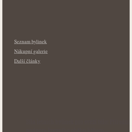
Seznam bylinek
Nákupní galerie
Další články
Síla letních bylinek pro svěží tělo: Přírodní
podpora krevního oběhu během…