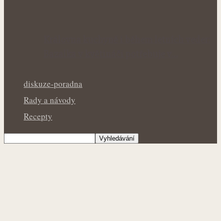
Královna kuchyně i během letních veder:
Bazalka v květináči potřebuje v…
diskuze-poradna
Rady a návody
Recepty