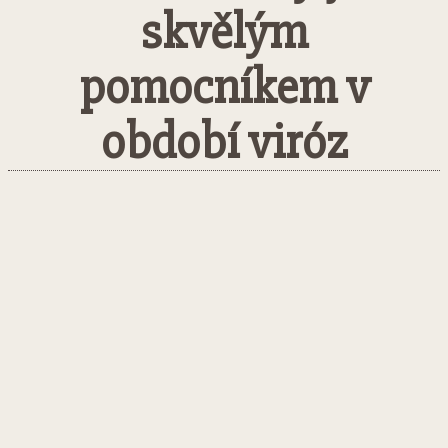
skvělým
pomocníkem v
období viróz
Facebook
Twitter
Pinterest
What