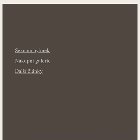
Seznam bylinek
Nákupní galerie
Další články
Rakytník jako přírodní štít organismu: Síla