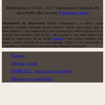
Bylinkopedie.cz © 2014 - 2017. Všechna práva vyhrazena. Při
citaci uveďte odkaz na zdroj.
Použiváme cookies.
Bylinkopedie.cz je webový projekt
UPOZORNĚNÍ KE SPRÁVNOSTI ÚDAJŮ:
zapálených bylinkářů a milovníků lidového léčitelství. Ačkoliv nejsme lékaři, údaje na
těchto stránkách se vždy snažíme ověřit a uvést na pravou míru. Přesto nemůžeme ručit za
správnost všech informací. Jsme jen lidé, a tak je možné, že jsme někde udělali chybu
(pokud jste nějakou našli, tak nás prosím
kontaktujte
). Proto všechny informace, rady,
postupy a recepty využívejte jen na vlastní nebezpečí. Nejdřív se vždy raději poraďte se
svým lékařem, zvlášť pokud jde o jedovaté rostliny. Děkujeme za pochopení!
Kontakt
reklama – ceník
MAMCI.CZ – Magazín pro maminky
Magazín pro zahrádkáře