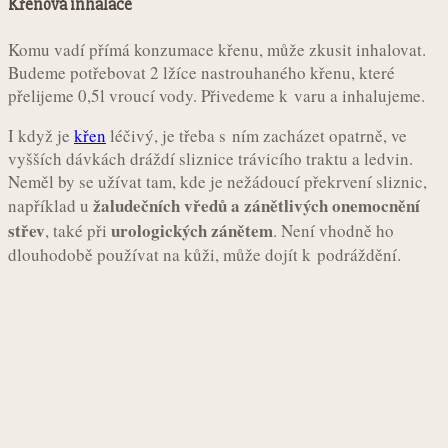
Křenová inhalace
Komu vadí přímá konzumace křenu, může zkusit inhalovat.
Budeme potřebovat 2 lžíce nastrouhaného křenu, které
přelijeme 0,5l vroucí vody. Přivedeme k varu a inhalujeme.
I když je
křen
léčivý, je třeba s ním zacházet opatrně, ve
vyšších dávkách dráždí sliznice trávicího traktu a ledvin.
Neměl by se užívat tam, kde je nežádoucí překrvení sliznic,
žaludečních vředů a zánětlivých onemocnění
například u
střev
urologických zánětem
, také při
. Není vhodně ho
dlouhodobě používat na kůži, může dojít k podráždění.