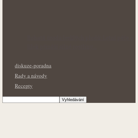
Bohatá úroda lesklých plodů: Letní péče o
lilek přináší silné rostliny…
diskuze-poradna
Rady a návody
Recepty