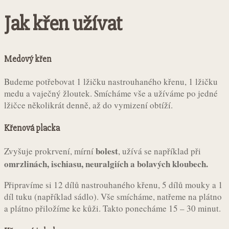
Jak křen užívat
Medový křen
Budeme potřebovat 1 lžičku nastrouhaného křenu, 1 lžičku
medu a vaječný žloutek. Smícháme vše a užíváme po jedné
lžičce několikrát denně, až do vymizení obtíží.
Křenová placka
bolest
Zvyšuje prokrvení, mírní
, užívá se například při
omrzlinách, ischiasu, neuralgiích a bolavých kloubech.
Připravíme si 12 dílů nastrouhaného křenu, 5 dílů mouky a 1
díl tuku (například sádlo). Vše smícháme, natřeme na plátno
a plátno přiložíme ke kůži. Takto ponecháme 15 – 30 minut.