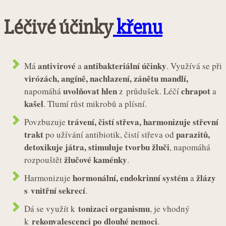
Léčivé účinky
křenu
antivirové
antibakteriální účinky
Má
a
. Využívá se při
virózách, angíně, nachlazení, zánětu mandlí,
uvolňovat hlen
chrapot
napomáhá
z průdušek. Léčí
a
kašel
. Tlumí růst mikrobů a plísní.
trávení, čistí střeva, harmonizuje střevní
Povzbuzuje
trakt
parazitů,
po užívání antibiotik, čistí střeva od
detoxikuje játra, stimuluje tvorbu žluči
, napomáhá
žlučové kaménky
rozpouštět
.
hormonální, endokrinní systém
žlázy
Harmonizuje
a
s vnitřní sekrecí
.
tonizaci organismu
Dá se využít k
, je vhodný
rekonvalescenci po dlouhé nemoci
k
.