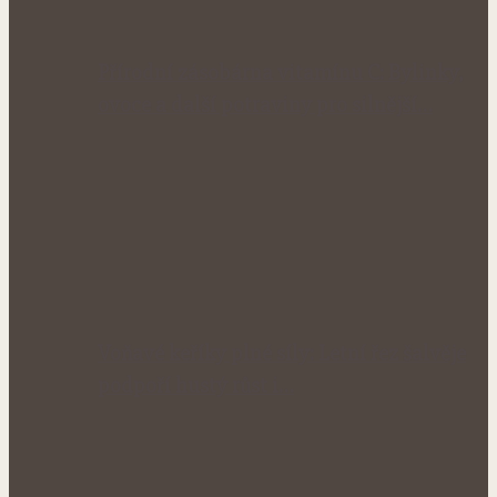
Přírodní zásobárna vitamínu C: Bylinky,
ovoce a další potraviny pro silnější…
Voňavé keříky plné síly: Letní řez šalvěje
podpoří hustý růst i…