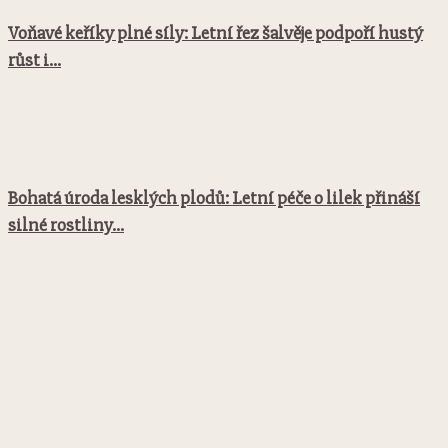
Voňavé keříky plné síly: Letní řez šalvěje podpoří hustý
růst i...
Bohatá úroda lesklých plodů: Letní péče o lilek přináší
silné rostliny...