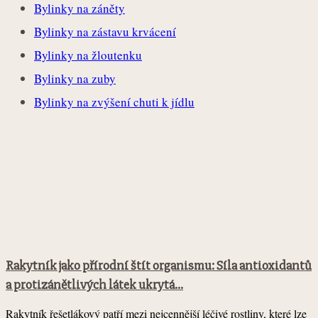
Bylinky na záněty
Bylinky na zástavu krvácení
Bylinky na žloutenku
Bylinky na zuby
Bylinky na zvýšení chuti k jídlu
Rakytník jako přírodní štít organismu: Síla antioxidantů
a protizánětlivých látek ukrytá...
Rakytník řešetlákový patří mezi nejcennější léčivé rostliny, které lze