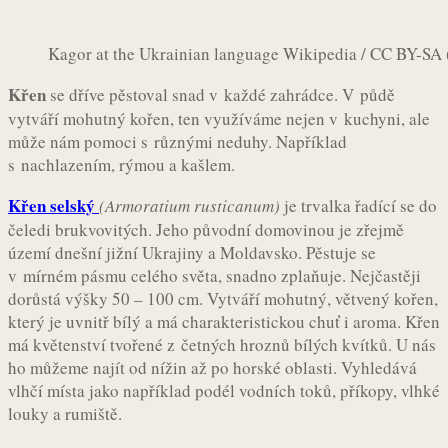
Kagor at the Ukrainian language Wikipedia / CC BY-SA (
Křen
se dříve pěstoval snad v každé zahrádce. V půdě
vytváří mohutný kořen, ten využíváme nejen v kuchyni, ale
může nám pomoci s různými neduhy. Například
s nachlazením, rýmou a kašlem.
Křen selský
(Armoratium rusticanum)
je trvalka řadící se do
čeledi brukvovitých. Jeho původní domovinou je zřejmě
území dnešní jižní Ukrajiny a Moldavsko. Pěstuje se
v mírném pásmu celého světa, snadno zplaňuje. Nejčastěji
dorůstá výšky 50 – 100 cm. Vytváří mohutný, větvený kořen,
který je uvnitř bílý a má charakteristickou chuť i aroma. Křen
má květenství tvořené z četných hroznů bílých kvítků. U nás
ho můžeme najít od nížin až po horské oblasti. Vyhledává
vlhčí místa jako například podél vodních toků, příkopy, vlhké
louky a rumiště.