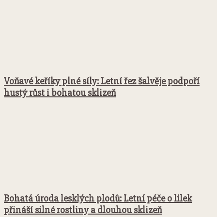
Voňavé keříky plné síly: Letní řez šalvěje podpoří
hustý růst i bohatou sklizeň
Bohatá úroda lesklých plodů: Letní péče o lilek
přináší silné rostliny a dlouhou sklizeň