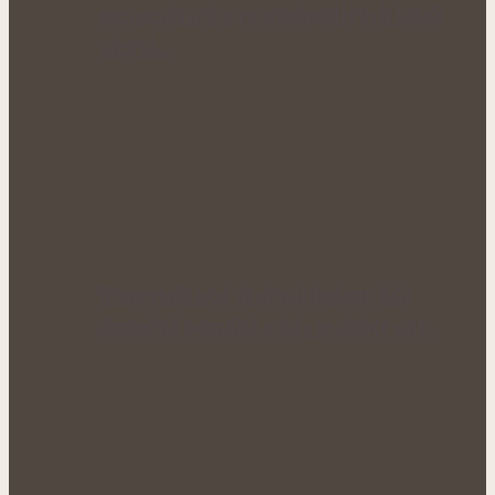
antioxidantů a protizánětlivých látek
ukrytá…
Rýmovník pod drobnohledem: Kde
skutečně pomáhá a kde je dobré mít…