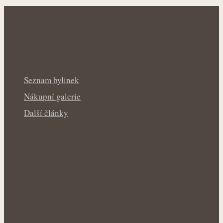
Seznam bylinek
Nákupní galerie
Další články
Voňavé keříky plné síly: Letní řez šalvěje