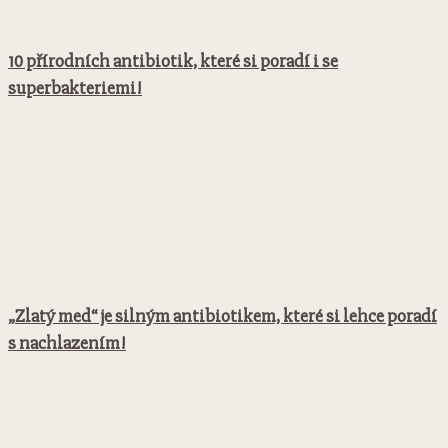
10 přírodních antibiotik, které si poradí i se
superbakteriemi!
„Zlatý med“ je silným antibiotikem, které si lehce poradí
s nachlazením!