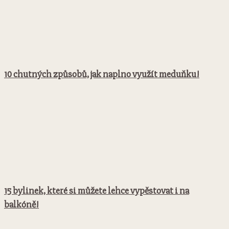
10 chutných způsobů, jak naplno využít meduňku!
15 bylinek, které si můžete lehce vypěstovat i na
balkóně!