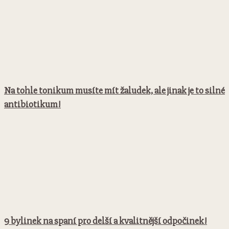
Na tohle tonikum musíte mít žaludek, ale jinak je to silné
antibiotikum!
9 bylinek na spaní pro delší a kvalitnější odpočinek!