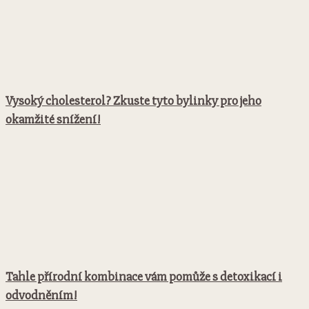
Vysoký cholesterol? Zkuste tyto bylinky pro jeho
okamžité snížení!
Tahle přírodní kombinace vám pomůže s detoxikací i
odvodněním!