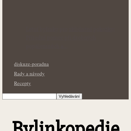
Letní bylinky pro zklidnění pokožky:
Přírodní pomoc při drobných
popáleninách a…
diskuze-poradna
Rady a návody
Recepty
Bylinkopedie