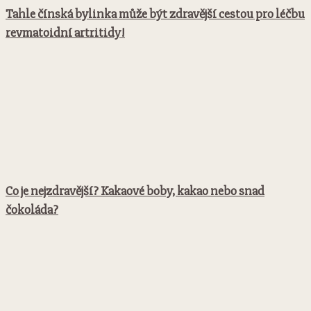
Tahle čínská bylinka může být zdravější cestou pro léčbu
revmatoidní artritidy!
Co je nejzdravější? Kakaové boby, kakao nebo snad
čokoláda?