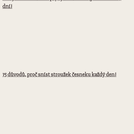
dní!
15 důvodů, proč sníst stroužek česneku každý den!