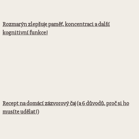
Rozmarýn zlepšuje paměť, koncentraci a další
kognitivní funkce!
Recept na domácí zázvorový čaj (a 6 důvodů, proč si ho
musíte udělat!)