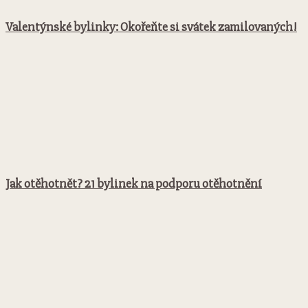
Valentýnské bylinky: Okořeňte si svátek zamilovaných!
Jak otěhotnět? 21 bylinek na podporu otěhotnění