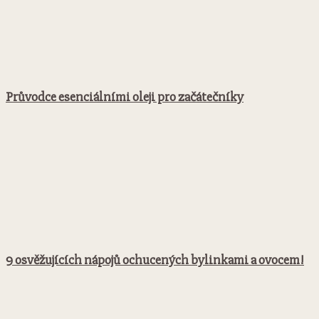
Průvodce esenciálními oleji pro začátečníky
9 osvěžujících nápojů ochucených bylinkami a ovocem!