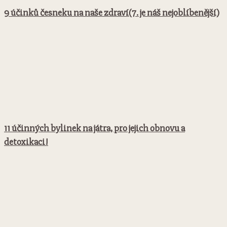
9 účinků česneku na naše zdraví(7. je náš nejoblíbenější)
11 účinných bylinek na játra, pro jejich obnovu a
detoxikaci!