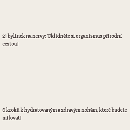
21 bylinek na nervy: Uklidněte si organismus přírodní
cestou!
6 kroků k hydratovaným a zdravým nohám, které budete
milovat!