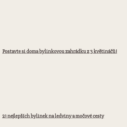
Postavte si doma bylinkovou zahrádku z 3 květináčů!
21 nejlepších bylinek na ledviny a močové cesty