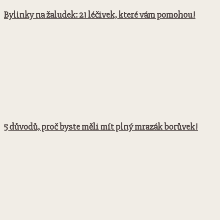
Bylinky na žaludek: 21 léčivek, které vám pomohou!
5 důvodů, proč byste měli mít plný mrazák borůvek!