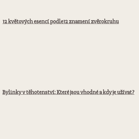
12 květových esencí podle12 znamení zvěrokruhu
Bylinky v těhotenství: Které jsou vhodné a kdy je užívat?