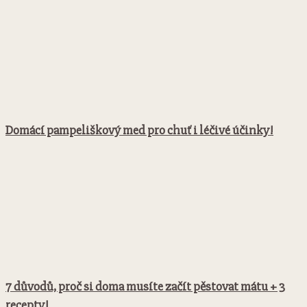
Domácí pampeliškový med pro chuť i léčivé účinky!
7 důvodů, proč si doma musíte začít pěstovat mátu + 3
recepty!