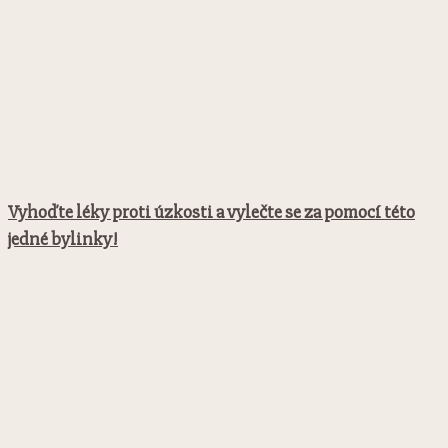
Vyhoďte léky proti úzkosti a vylečte se za pomocí této
jedné bylinky!