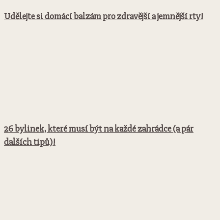
Udělejte si domácí balzám pro zdravější a jemnější rty!
26 bylinek, které musí být na každé zahrádce (a pár
dalších tipů)!