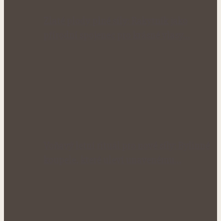
Zlaté plody plné síly: Rakytník jako
přírodní spojenec pro krásné vlasy…
Voňavý letní rituál pro nové síly: Bylinné
koupele, které uleví unavenému…