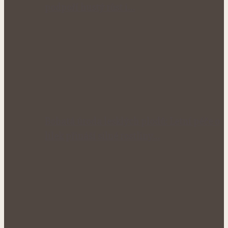
podpoří hustý růst i…
Bohatá úroda lesklých plodů: Letní péče o
lilek přináší silné rostliny…