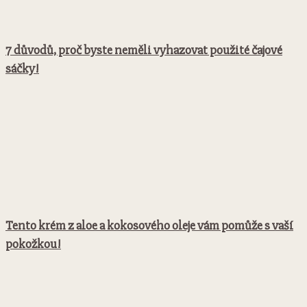
7 důvodů, proč byste neměli vyhazovat použité čajové
sáčky!
Tento krém z aloe a kokosového oleje vám pomůže s vaší
pokožkou!