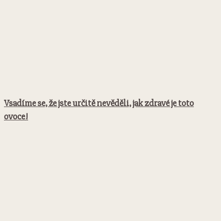
Vsadíme se, že jste určitě nevěděli, jak zdravé je toto
ovoce!