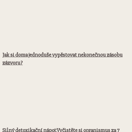
Jak si doma jednoduše vypěstovat nekonečnou zásobu
zázvoru?
Silný detoxikační nápoj:Vyčistěte si organismus za 7