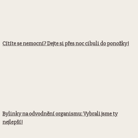
Cítíte se nemocní? Dejte si přes noc cibuli do ponožky!
Bylinky na odvodnění organismu: Vybrali jsme ty
nejlepší!