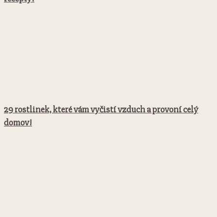
29 rostlinek, které vám vyčistí vzduch a provoní celý
domov!