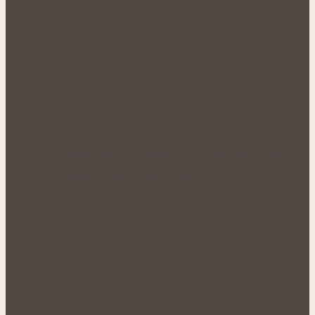
Bohatá úroda lesklých plodů: Letní péče o
lilek přináší silné rostliny…