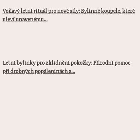
Voňavý letní rituál pro nové síly: Bylinné koupele, které
uleví unavenému...
Letní bylinky pro zklidnění pokožky: Přírodní pomoc
při drobných popáleninách a...