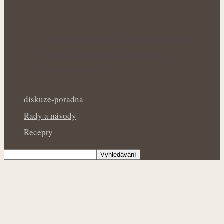
Letní bylinky pro zklidnění pokožky:
Přírodní pomoc při drobných
popáleninách a…
diskuze-poradna
Rady a návody
Recepty