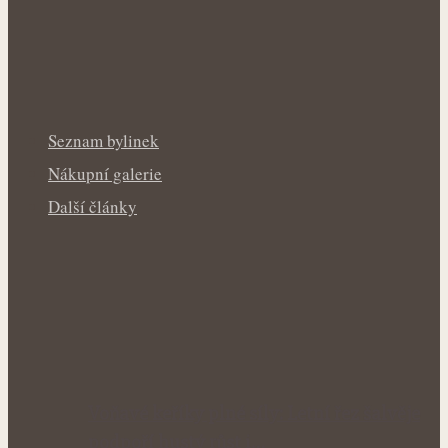
Seznam bylinek
Nákupní galerie
Další články
Voňavé keříky plné síly: Letní řez šalvěje
podpoří hustý růst i…