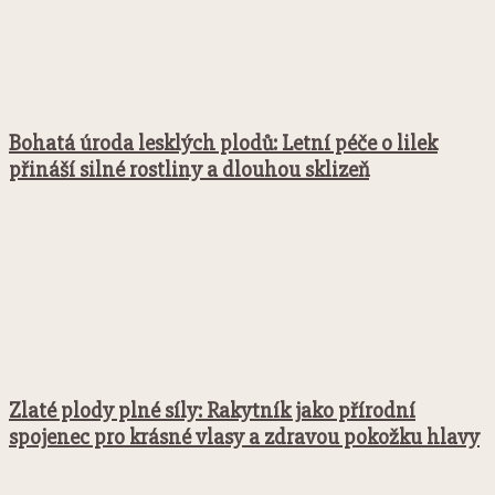
Bohatá úroda lesklých plodů: Letní péče o lilek
přináší silné rostliny a dlouhou sklizeň
Zlaté plody plné síly: Rakytník jako přírodní
spojenec pro krásné vlasy a zdravou pokožku hlavy