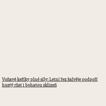
Facebook
Twitter
Pinterest
WhatsApp
Voňavé keříky plné síly: Letní řez šalvěje podpoří
hustý růst i bohatou sklizeň