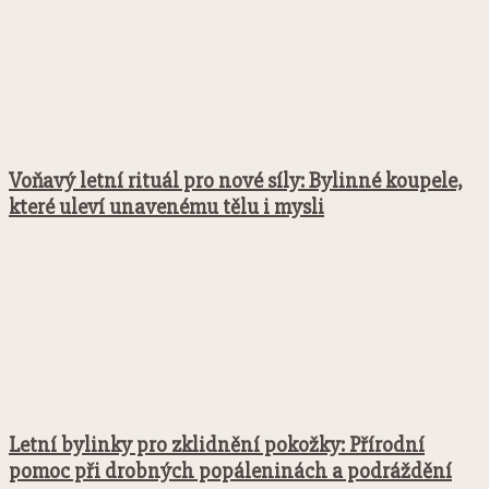
Voňavý letní rituál pro nové síly: Bylinné koupele,
které uleví unavenému tělu i mysli
Letní bylinky pro zklidnění pokožky: Přírodní
pomoc při drobných popáleninách a podráždění