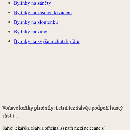
Bylinky na záněty
Bylinky na zástavu krvácení
Bylinky na žloutenku
Bylinky na zuby
Bylinky na zvýšení chuti k jídlu
Voňavé keříky plné síly: Letní řez šalvěje podpoří hustý
růst i...
Šalvěj lékařská (Salvia officinalis) patří mezi nejcennější