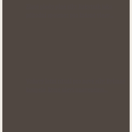
Zlaté plody plné síly: Rakytník jako
přírodní spojenec pro krásné vlasy…
Voňavý letní rituál pro nové síly: Bylinné
koupele, které uleví unavenému…