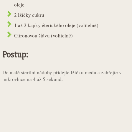
oleje
2 lžičky cukru
1 až 2 kapky éterického oleje (volitelné)
Citronovou šťávu (volitelné)
Postup:
Do malé sterilní nádoby přidejte lžičku medu a zahřejte v
mikrovlnce na 4 až 5 sekund.