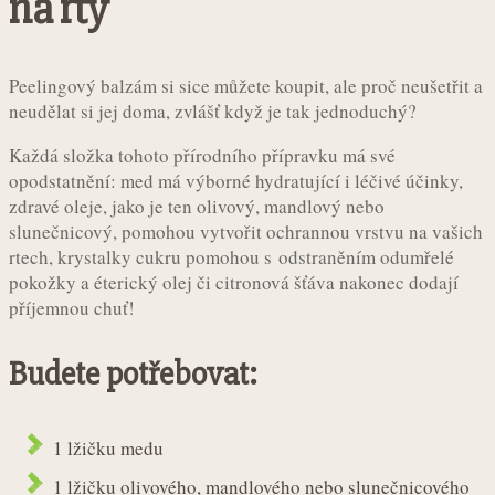
na rty
Peelingový balzám si sice můžete koupit, ale proč neušetřit a
neudělat si jej doma, zvlášť když je tak jednoduchý?
Každá složka tohoto přírodního přípravku má své
opodstatnění: med má výborné hydratující i léčivé účinky,
zdravé oleje, jako je ten olivový, mandlový nebo
slunečnicový, pomohou vytvořit ochrannou vrstvu na vašich
rtech, krystalky cukru pomohou s odstraněním odumřelé
pokožky a éterický olej či citronová šťáva nakonec dodají
příjemnou chuť!
Budete potřebovat:
1 lžičku medu
1 lžičku olivového, mandlového nebo slunečnicového