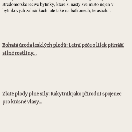
středomořské léčivé bylinky, které si našly své místo nejen v
bylinkových zahrádkách, ale také na balkonech, terasách...
Bohatá úroda lesklých plodů: Letní péče o lilek přináší
silné rostliny...
Zlaté plody plné síly: Rakytník jako přírodní spojenec
pro krásné vlasy...