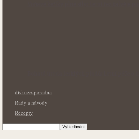
Voňavé keříky plné síly: Letní řez šalvěje p
Bohatá úroda lesklých plodů: Letní péče o li
diskuze-poradna
Rady a návody
Recepty