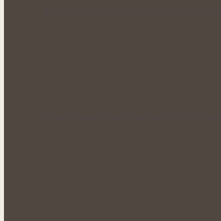
Rýmovník pod drobnohledem: Kde skutečně
Přírodní zásobárna vitamínu C: Bylinky, ovo