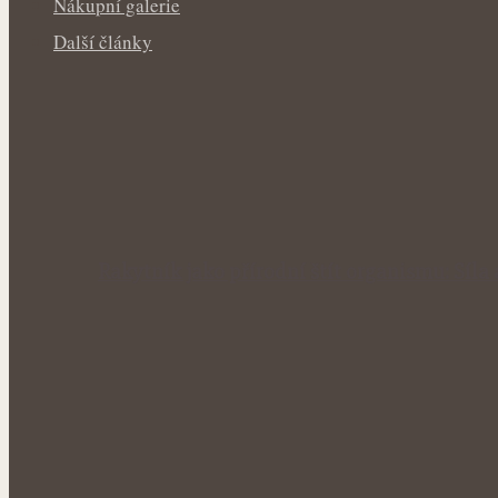
Nákupní galerie
Další články
Rakytník jako přírodní štít organismu: Síla