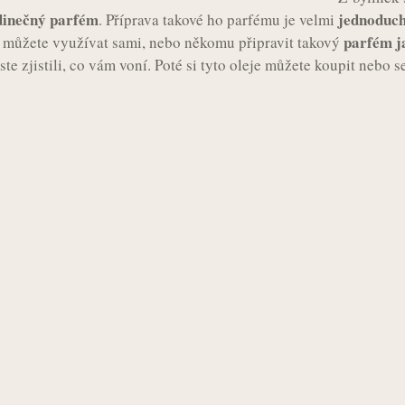
edinečný parfém
jednoduc
. Příprava takové ho parfému je velmi
parfém j
k můžete využívat sami, nebo někomu připravit takový
yste zjistili, co vám voní. Poté si tyto oleje můžete koupit nebo