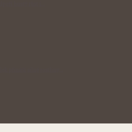
odpoří hustý růst i…
lek přináší silné rostliny…