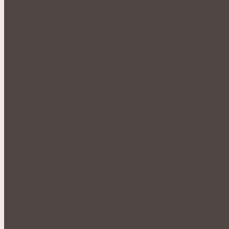
Bohatá úroda lesklých plodů: Letní péče o li
Zlaté plody plné síly: Rakytník jako přírod