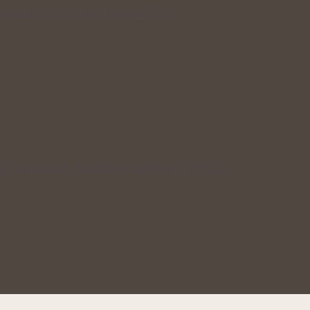
 koupele, které uleví unavenému…
odní pomoc při drobných popáleninách a…