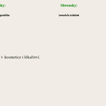
sky:
Slovensky:
ustifolia
Levanduľa úzkolistá
v kosmetice i lékařství.