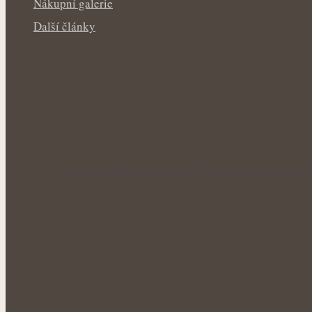
Nákupní galerie
Další články
Voňavé keříky plné síly: Letní řez šalvěje p