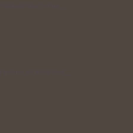
lek přináší silné rostliny…
ní spojenec pro krásné vlasy…