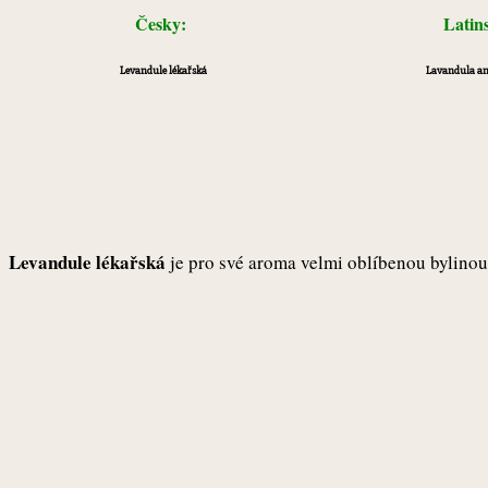
Česky:
Latin
Levandule lékařská
Lavandula ang
Levandule lékařská
je pro své aroma velmi oblíbenou bylinou 