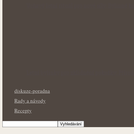
Voňavý letní rituál pro nové síly: Bylinné
Letní bylinky pro zklidnění pokožky: Přír
diskuze-poradna
Rady a návody
Recepty