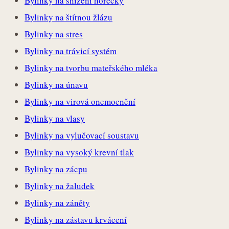
Bylinky na snížení horečky
Bylinky na štítnou žlázu
Bylinky na stres
Bylinky na trávicí systém
Bylinky na tvorbu mateřského mléka
Bylinky na únavu
Bylinky na virová onemocnění
Bylinky na vlasy
Bylinky na vylučovací soustavu
Bylinky na vysoký krevní tlak
Bylinky na zácpu
Bylinky na žaludek
Bylinky na záněty
Bylinky na zástavu krvácení