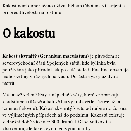
Kakost není doporučeno užívat během těhotenství, kojení a
při přecitlivělosti na rostlinu.
O kakostu
Kakost skvrnitý (Geranium maculatum)
je původem ze
severovýchodní části Spojených států, kde bylinka byla
používána jako přírodní lék po celá staletí. Rostlina obsahuje
malé květiny v různých barvách. Dorůstá výšky až dvou
metrů.
Má tmavě zelené listy a nápadné květy, které se zbarvují
v odstínech růžové a fialové barvy (od světle růžové až po
temnou fialovou). Kakost skvrnitý kvete od dubna do června,
ve výjimečných případech až do podzimu. Kakostů existuje
v dnešní době více než 300 druhů. Liší se velikostí a
zbarvením, ale také svými léčivými účinky.