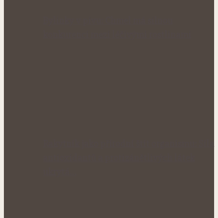
Bylinky v pivu: Chmel má silnou
konkurenci mezi léčivými rostlinami
Rakytník jako přírodní štít organismu: Síla
antioxidantů a protizánětlivých látek
ukrytá…