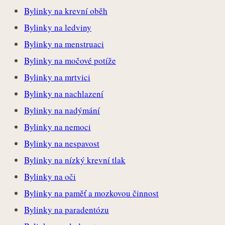
Bylinky na krevní oběh
Bylinky na ledviny
Bylinky na menstruaci
Bylinky na močové potíže
Bylinky na mrtvici
Bylinky na nachlazení
Bylinky na nadýmání
Bylinky na nemoci
Bylinky na nespavost
Bylinky na nízký krevní tlak
Bylinky na oči
Bylinky na paměť a mozkovou činnost
Bylinky na paradentózu