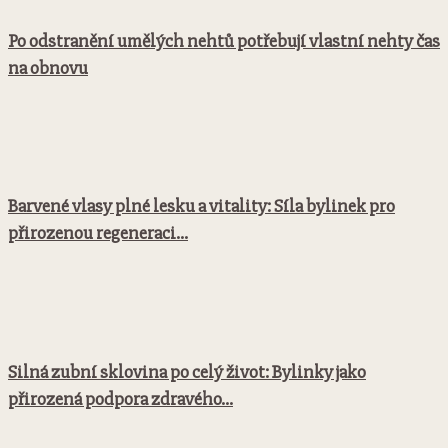
Po odstranění umělých nehtů potřebují vlastní nehty čas
na obnovu
Barvené vlasy plné lesku a vitality: Síla bylinek pro
přirozenou regeneraci...
Silná zubní sklovina po celý život: Bylinky jako
přirozená podpora zdravého...