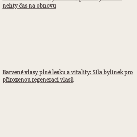
nehty čas na obnovu
Barvené vlasy plné lesku a vitality: Síla bylinek pro
přirozenou regeneraci vlasů