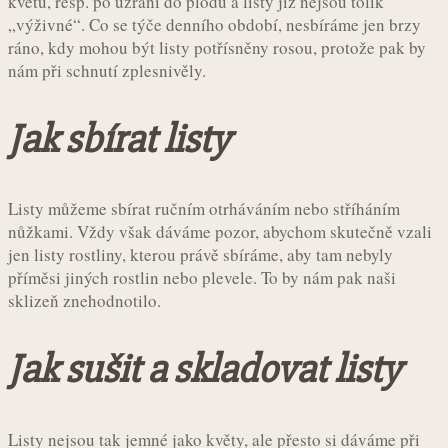
květů, resp. po uzrání do plodů a listy již nejsou tolik
„výživné“. Co se týče denního období, nesbíráme jen brzy
ráno, kdy mohou být listy potřísněny rosou, protože pak by
nám při schnutí zplesnivěly.
Jak sbírat listy
Listy můžeme sbírat ručním otrháváním nebo stříháním
nůžkami. Vždy však dáváme pozor, abychom skutečně vzali
jen listy rostliny, kterou právě sbíráme, aby tam nebyly
příměsi jiných rostlin nebo plevele. To by nám pak naši
sklizeň znehodnotilo.
Jak sušit a skladovat listy
Listy nejsou tak jemné jako květy, ale přesto si dáváme při