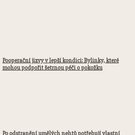
Pooperační jizvy v lepší kondici: Bylinky, které
mohou podpořit šetrnou péči o pokožku
Po odstranění umělých nehtů potřebují vlastní