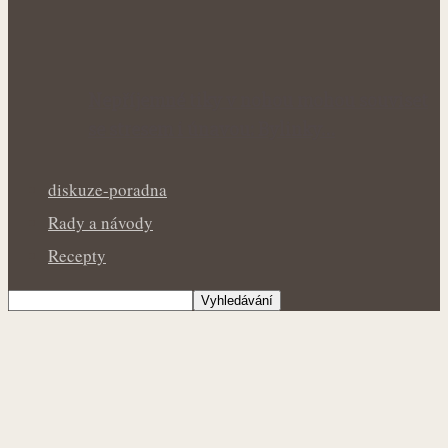
Nepříjemné tiky v nohou mohou souviset
se stresem i únavou: Bylinky…
diskuze-poradna
Rady a návody
Recepty