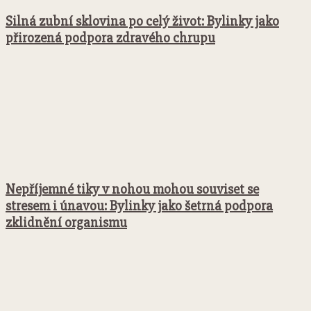
Silná zubní sklovina po celý život: Bylinky jako
přirozená podpora zdravého chrupu
Nepříjemné tiky v nohou mohou souviset se
stresem i únavou: Bylinky jako šetrná podpora
zklidnění organismu