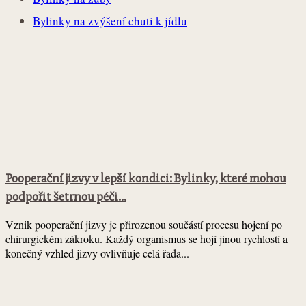
Bylinky na zvýšení chuti k jídlu
Pooperační jizvy v lepší kondici: Bylinky, které mohou
podpořit šetrnou péči...
Vznik pooperační jizvy je přirozenou součástí procesu hojení po
chirurgickém zákroku. Každý organismus se hojí jinou rychlostí a
konečný vzhled jizvy ovlivňuje celá řada...