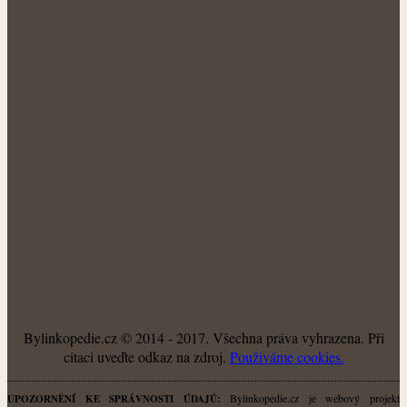
NÁŠ FACEBOOK:
O NÁS
Bylinkopedie.cz © 2014 - 2017. Všechna práva vyhrazena. Při
citaci uveďte odkaz na zdroj.
Použiváme cookies.
Bylinkopedie.cz je webový projekt
UPOZORNĚNÍ KE SPRÁVNOSTI ÚDAJŮ: