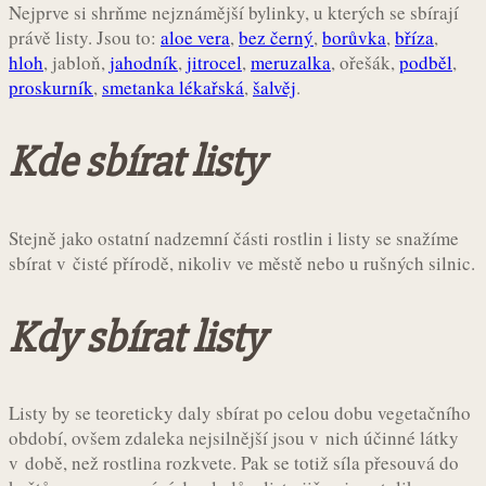
Nejprve si shrňme nejznámější bylinky, u kterých se sbírají
právě listy. Jsou to:
aloe vera
,
bez černý
,
borůvka
,
bříza
,
hloh
, jabloň,
jahodník
,
jitrocel
,
meruzalka
, ořešák,
podběl
,
proskurník
,
smetanka lékařská
,
šalvěj
.
Kde sbírat listy
Stejně jako ostatní nadzemní části rostlin i listy se snažíme
sbírat v čisté přírodě, nikoliv ve městě nebo u rušných silnic.
Kdy sbírat listy
Listy by se teoreticky daly sbírat po celou dobu vegetačního
období, ovšem zdaleka nejsilnější jsou v nich účinné látky
v době, než rostlina rozkvete. Pak se totiž síla přesouvá do