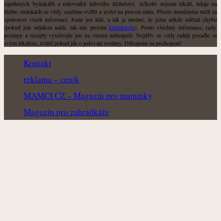
zapálených bylinkářů a milovníků lidového léčitelství. Ačkoliv nejsme lékaři, údaje na
těchto stránkách se vždy snažíme ověřit a uvést na pravou míru. Přesto nemůžeme ručit za
správnost všech informací. Jsme jen lidé, a tak je možné, že jsme někde udělali chybu
(pokud jste nějakou našli, tak nás prosím
kontaktujte
). Proto všechny informace, rady,
postupy a recepty využívejte jen na vlastní nebezpečí. Nejdřív se vždy raději poraďte se
svým lékařem, zvlášť pokud jde o jedovaté rostliny. Děkujeme za pochopení!
Kontakt
reklama – ceník
MAMCI.CZ – Magazín pro maminky
Magazín pro zahrádkáře