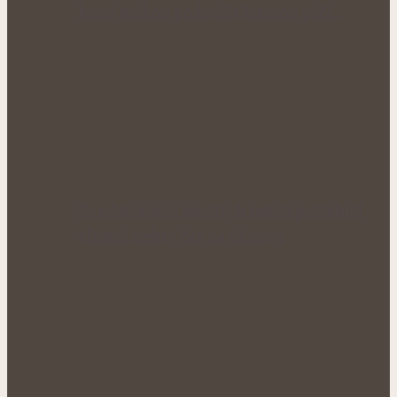
které mohou podpořit šetrnou péči…
Po odstranění umělých nehtů potřebují
vlastní nehty čas na obnovu