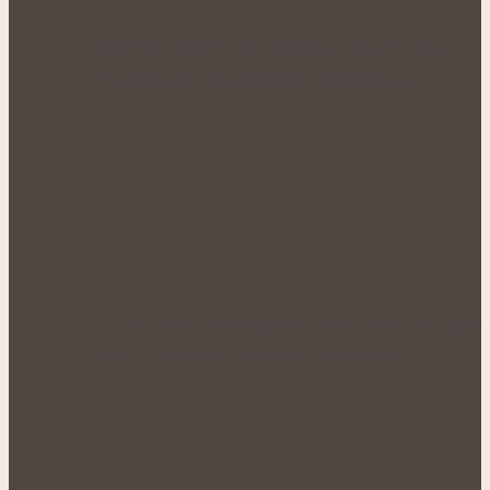
Barvené vlasy plné lesku a vitality: Síla
bylinek pro přirozenou regeneraci…
Silná zubní sklovina po celý život: Bylinky
jako přirozená podpora zdravého…