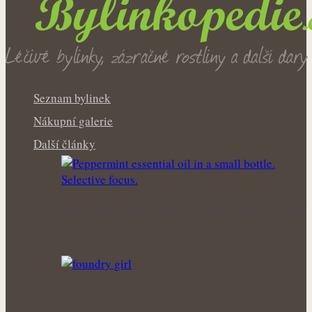
Seznam bylinek
Nákupní galerie
Další články
Síla letních bylinek pro svěží tělo: Přírodní
podpora krevního oběhu během…
Když tělo ztrácí energii: Přírodní cesty k