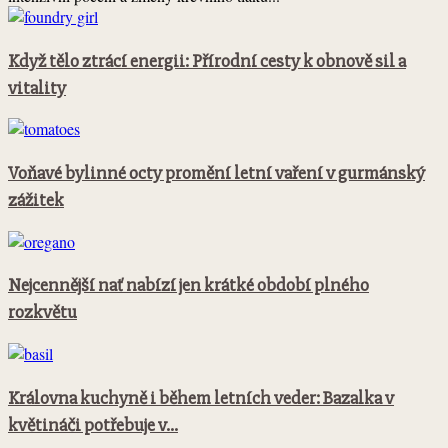
Když tělo ztrácí energii: Přírodní cesty k obnově sil a
vitality
Voňavé bylinné octy promění letní vaření v gurmánský
zážitek
Nejcennější nať nabízí jen krátké období plného
rozkvětu
Královna kuchyně i během letních veder: Bazalka v
květináči potřebuje v...