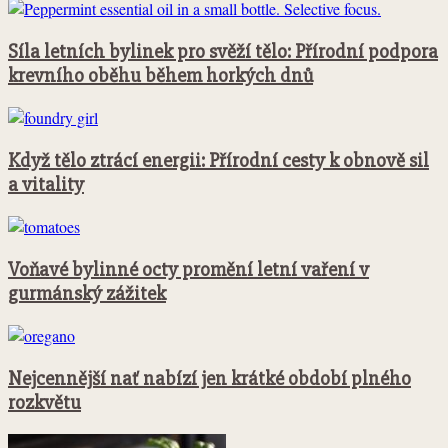
Síla letních bylinek pro svěží tělo: Přírodní podpora
krevního oběhu během horkých dnů
Když tělo ztrácí energii: Přírodní cesty k obnově sil
a vitality
Voňavé bylinné octy promění letní vaření v
gurmánský zážitek
Nejcennější nať nabízí jen krátké období plného
rozkvětu