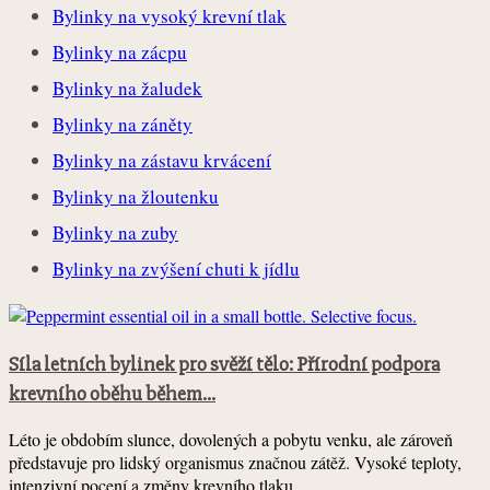
Bylinky na vysoký krevní tlak
Bylinky na zácpu
Bylinky na žaludek
Bylinky na záněty
Bylinky na zástavu krvácení
Bylinky na žloutenku
Bylinky na zuby
Bylinky na zvýšení chuti k jídlu
Síla letních bylinek pro svěží tělo: Přírodní podpora
krevního oběhu během...
Léto je obdobím slunce, dovolených a pobytu venku, ale zároveň
představuje pro lidský organismus značnou zátěž. Vysoké teploty,
intenzivní pocení a změny krevního tlaku...