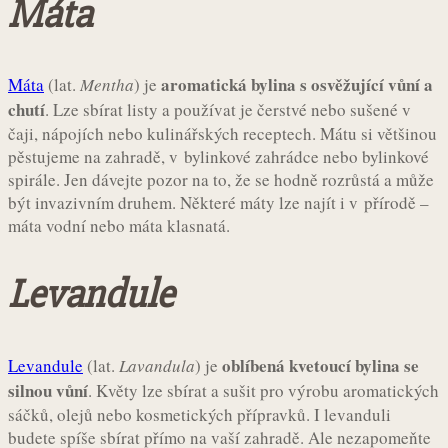
Máta
aromatická bylina s osvěžující vůní a
Máta
(lat.
Mentha
) je
chutí
. Lze sbírat listy a používat je čerstvé nebo sušené v
čaji, nápojích nebo kulinářských receptech. Mátu si většinou
pěstujeme na zahradě, v bylinkové zahrádce nebo bylinkové
spirále. Jen dávejte pozor na to, že se hodně rozrůstá a může
být invazivním druhem. Některé máty lze najít i v přírodě –
máta vodní nebo máta klasnatá.
Levandule
oblíbená kvetoucí bylina se
Levandule
(lat.
Lavandula
) je
silnou vůní
. Květy lze sbírat a sušit pro výrobu aromatických
sáčků, olejů nebo kosmetických přípravků. I levanduli
budete spíše sbírat přímo na vaší zahradě. Ale nezapomeňte