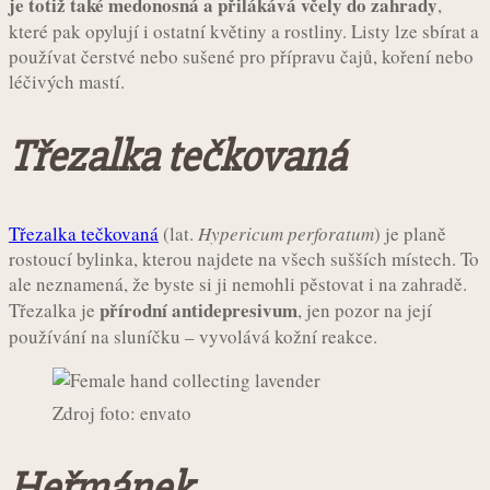
je totiž také medonosná a přilákává včely do zahrady
,
které pak opylují i ostatní květiny a rostliny. Listy lze sbírat a
používat čerstvé nebo sušené pro přípravu čajů, koření nebo
léčivých mastí.
Třezalka tečkovaná
Třezalka tečkovaná
(lat.
Hypericum perforatum
) je planě
rostoucí bylinka, kterou najdete na všech sušších místech. To
ale neznamená, že byste si ji nemohli pěstovat i na zahradě.
přírodní antidepresivum
Třezalka je
, jen pozor na její
používání na sluníčku – vyvolává kožní reakce.
Zdroj foto: envato
Heřmánek