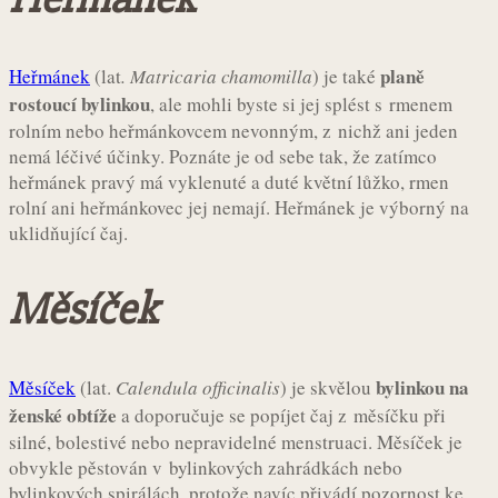
planě
Heřmánek
(lat
. Matricaria chamomilla
) je také
rostoucí bylinkou
, ale mohli byste si jej splést s rmenem
rolním nebo heřmánkovcem nevonným, z nichž ani jeden
nemá léčivé účinky. Poznáte je od sebe tak, že zatímco
heřmánek pravý má vyklenuté a duté květní lůžko, rmen
rolní ani heřmánkovec jej nemají. Heřmánek je výborný na
uklidňující čaj.
Měsíček
bylinkou na
Měsíček
(lat.
Calendula officinalis
) je skvělou
ženské obtíže
a doporučuje se popíjet čaj z měsíčku při
silné, bolestivé nebo nepravidelné menstruaci. Měsíček je
obvykle pěstován v bylinkových zahrádkách nebo
bylinkových spirálách, protože navíc přivádí pozornost ke