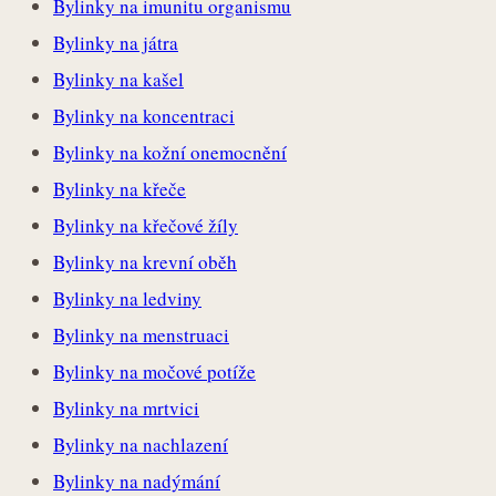
Bylinky na imunitu organismu
Bylinky na játra
Bylinky na kašel
Bylinky na koncentraci
Bylinky na kožní onemocnění
Bylinky na křeče
Bylinky na křečové žíly
Bylinky na krevní oběh
Bylinky na ledviny
Bylinky na menstruaci
Bylinky na močové potíže
Bylinky na mrtvici
Bylinky na nachlazení
Bylinky na nadýmání