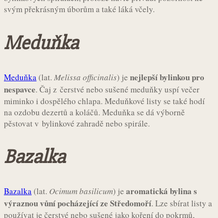
svým překrásným úborům a také láká včely.
Meduňka
nejlepší bylinkou pro
Meduňka
(lat.
Melissa officinalis
) je
nespavce
. Čaj z čerstvé nebo sušené meduňky uspí večer
miminko i dospělého chlapa. Meduňkové listy se také hodí
na ozdobu dezertů a koláčů. Meduňka se dá výborně
pěstovat v bylinkové zahradě nebo spirále.
Bazalka
aromatická bylina s
Bazalka
(lat.
Ocimum basilicum
) je
výraznou vůní pocházející ze Středomoří
. Lze sbírat listy a
používat je čerstvé nebo sušené jako koření do pokrmů,