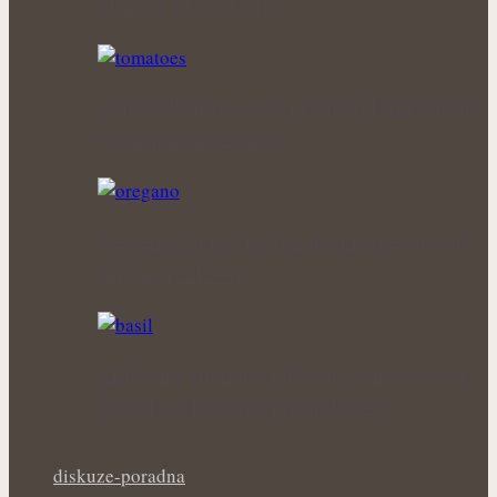
obnově sil a vitality
Voňavé bylinné octy promění letní vaření
v gurmánský zážitek
Nejcennější nať nabízí jen krátké období
plného rozkvětu
Královna kuchyně i během letních veder:
Bazalka v květináči potřebuje v…
diskuze-poradna