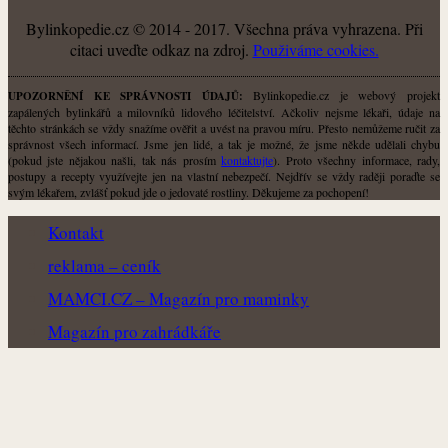
Bylinkopedie.cz © 2014 - 2017. Všechna práva vyhrazena. Při
citaci uveďte odkaz na zdroj.
Použiváme cookies.
Bylinkopedie.cz je webový projekt
UPOZORNĚNÍ KE SPRÁVNOSTI ÚDAJŮ:
zapálených bylinkářů a milovníků lidového léčitelství. Ačkoliv nejsme lékaři, údaje na
těchto stránkách se vždy snažíme ověřit a uvést na pravou míru. Přesto nemůžeme ručit za
správnost všech informací. Jsme jen lidé, a tak je možné, že jsme někde udělali chybu
(pokud jste nějakou našli, tak nás prosím
kontaktujte
). Proto všechny informace, rady,
postupy a recepty využívejte jen na vlastní nebezpečí. Nejdřív se vždy raději poraďte se
svým lékařem, zvlášť pokud jde o jedovaté rostliny. Děkujeme za pochopení!
Kontakt
reklama – ceník
MAMCI.CZ – Magazín pro maminky
Magazín pro zahrádkáře