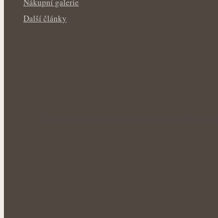
Nákupní galerie
Další články
Silná zubní sklovina po celý život: Bylink