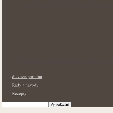
Anýz okouzlí vůní, chutí i širokým využití
Léčivé víno: Starověká tradice, ve které se 
diskuze-poradna
Rady a návody
Recepty