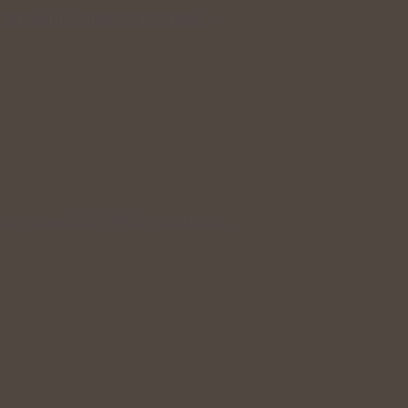
 stresem i únavou: Bylinky…
eré si zaslouží větší pozornost…