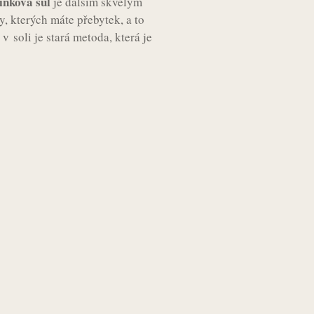
inková sůl
je dalším skvělým
y, kterých máte přebytek, a to
v soli je stará metoda, která je