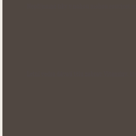
Nepříjemné tiky v nohou mohou souviset se
Letní vedra dávají tělu zabrat: Vitamíny, kt