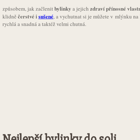
bylinky
zdraví přínosné vlast
způsobem, jak začlenit
a jejich
čerstvé i
sušené
klidně
, a vychutnat si je můžete v mlýnku na 
rychlá a snadná a taktéž velmi chutná.
Nejlepší bylinky do soli