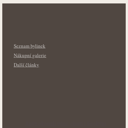
Seznam bylinek
Nákupní galerie
Další články
Anýz okouzlí vůní, chutí i širokým