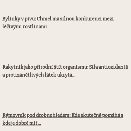
Bylinky v pivu: Chmel má silnou konkurenci mezi
léčivými rostlinami
Rakytník jako přírodní štít organismu: Síla antioxidantů
a protizánětlivých látek ukrytá...
Rýmovník pod drobnohledem: Kde skutečně pomáhá a
kde je dobré mít...