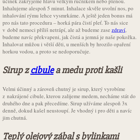
účinek zakryjeme hlavu velkým ručníkem nebo plenou.
Inhalujeme alespoň 5 minut. Inhalace skvěle uvolní nos, po
inhalování rýmu lehce vysmrkáme. A ještě jeden bonus má
pro nás tato procedura – horká pára čistí pleť. To nás sice
v době nemoci příliš netrápí, ale až budeme zase
zdraví
,
budeme navíc překvapeni, jak čistá a jemná je naše pokožka.
Inhalovat můžou i větší děti, u menších by hrozilo opaření
horkou vodou, a proto se nedoporučuje.
Sirup z
cibule
a medu proti kašli
Velmi účinný a zároveň chutný je sirup, který vyrobíme
z nakrájené cibule, kterou zalijeme medem, necháme stát do
druhého dne a pak přecedíme. Sirup užíváme alespoň 3x
denně, dokud kašel neustoupí. Je vhodný i pro děti a navíc
jim chutná.
Teplý olejový zábal s bylinkami