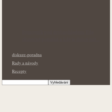
Rýmovník pod drobnohledem: Kde
skutečně pomáhá a kde je dobré mít…
diskuze-poradna
Rady a návody
Recepty