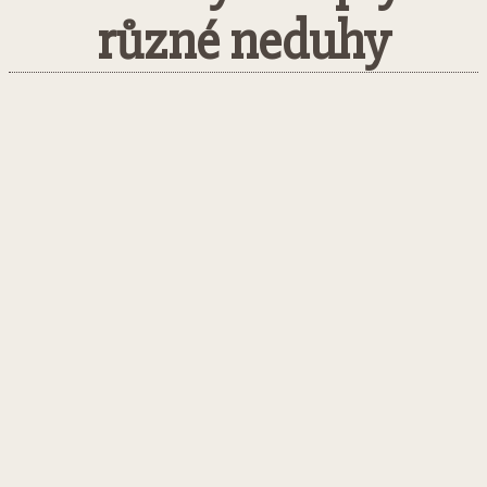
různé neduhy
Facebook
Twitter
Pinterest
What