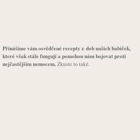
Přinášíme vám osvědčené recepty z dob našich babiček,
které však stále fungují a pomohou nám bojovat proti
nejčastějším nemocem.
Zkuste to také.