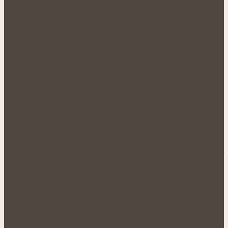
Bylinky v pivu: Chmel má silnou
konkurenci mezi léčivými rostlinami
Rakytník jako přírodní štít organismu: Síla
antioxidantů a protizánětlivých látek
ukrytá…