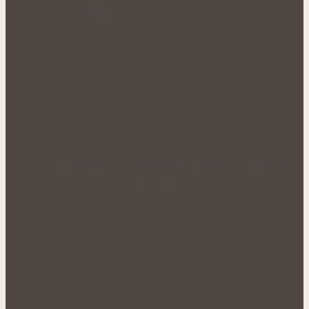
využitím
Léčivé víno: Starověká tradice, ve které se
spojovala síla bylinek a…