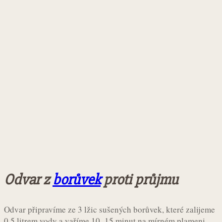
Odvar z
borůvek
proti průjmu
Odvar připravíme ze 3 lžic sušených borůvek, které zalijeme
0,5 litrem vody a vaříme 10–15 minut na mírném plameni.