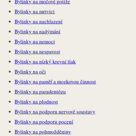
Bylinky na močové potíže
Bylinky na mrtvici
Bylinky na nachlazení
Bylinky na nadýmání
Bylinky na nemoci
Bylinky na nespavost
Bylinky na nízký krevní tlak
Bylinky na oči
Bylinky na paměť a mozkovou činnost
Bylinky na paradentózu
Bylinky na plodnost
Bylinky na podporu nervové soustavy
Bylinky na podporu pocení
Bylinky na pohmožděniny