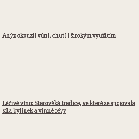
Anýz okouzlí vůní, chutí i širokým využitím
Léčivé víno: Starověká tradice, ve které se spojovala
síla bylinek a vinné révy