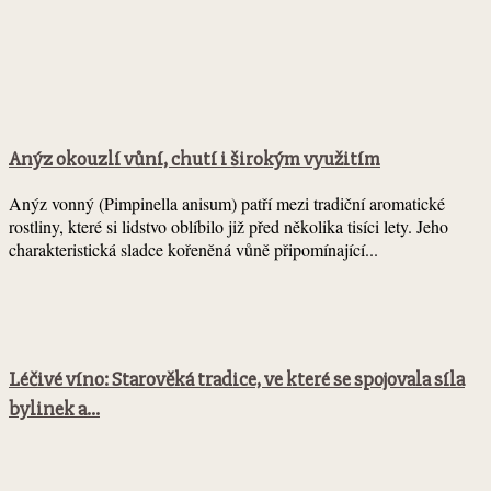
Anýz okouzlí vůní, chutí i širokým využitím
Anýz vonný (Pimpinella anisum) patří mezi tradiční aromatické
rostliny, které si lidstvo oblíbilo již před několika tisíci lety. Jeho
charakteristická sladce kořeněná vůně připomínající...
Léčivé víno: Starověká tradice, ve které se spojovala síla
bylinek a...