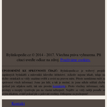
O NÁS
Bylinkopedie.cz © 2014 - 2017. Všechna práva vyhrazena. Při
citaci uveďte odkaz na zdroj.
Použiváme cookies.
Bylinkopedie.cz je webový projekt
UPOZORNĚNÍ KE SPRÁVNOSTI ÚDAJŮ:
zapálených bylinkářů a milovníků lidového léčitelství. Ačkoliv nejsme lékaři, údaje na
těchto stránkách se vždy snažíme ověřit a uvést na pravou míru. Přesto nemůžeme ručit za
správnost všech informací. Jsme jen lidé, a tak je možné, že jsme někde udělali chybu
(pokud jste nějakou našli, tak nás prosím
kontaktujte
). Proto všechny informace, rady,
postupy a recepty využívejte jen na vlastní nebezpečí. Nejdřív se vždy raději poraďte se
svým lékařem, zvlášť pokud jde o jedovaté rostliny. Děkujeme za pochopení!
Kontakt