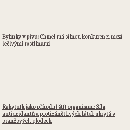
Bylinky v pivu: Chmel má silnou konkurenci mezi
léčivými rostlinami
Rakytník jako přírodní štít organismu: Síla
antioxidantů a protizánětlivých látek ukrytá v
oranžových plodech