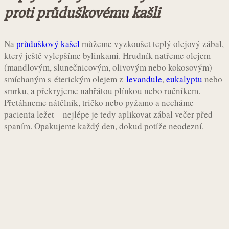
proti průduškovému kašli
Na
průduškový kašel
můžeme vyzkoušet teplý olejový zábal,
který ještě vylepšíme bylinkami. Hrudník natřeme olejem
(mandlovým, slunečnicovým, olivovým nebo kokosovým)
smíchaným s éterickým olejem z
levandule
,
eukalyptu
nebo
smrku, a překryjeme nahřátou plínkou nebo ručníkem.
Přetáhneme nátělník, tričko nebo pyžamo a necháme
pacienta ležet – nejlépe je tedy aplikovat zábal večer před
spaním. Opakujeme každý den, dokud potíže neodezní.