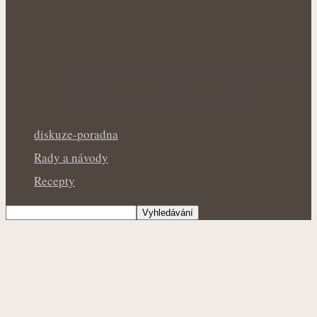
Královna kuchyně i během letních veder:
Bazalka v květináči potřebuje v…
diskuze-poradna
Rady a návody
Recepty