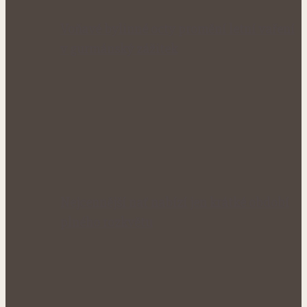
Voňavé bylinné octy promění letní vaření
v gurmánský zážitek
Nejcennější nať nabízí jen krátké období
plného rozkvětu