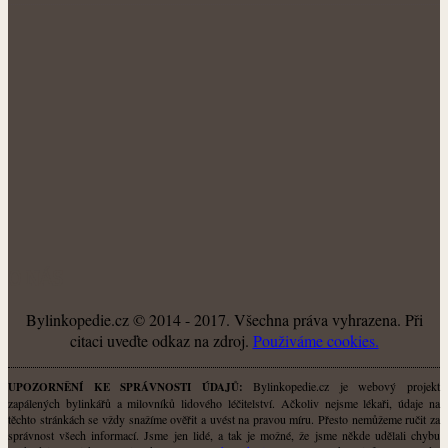
O NÁS
Bylinkopedie.cz © 2014 - 2017. Všechna práva vyhrazena. Při
citaci uveďte odkaz na zdroj.
Použiváme cookies.
Bylinkopedie.cz je webový projekt
UPOZORNĚNÍ KE SPRÁVNOSTI ÚDAJŮ:
zapálených bylinkářů a milovníků lidového léčitelství. Ačkoliv nejsme lékaři, údaje na
těchto stránkách se vždy snažíme ověřit a uvést na pravou míru. Přesto nemůžeme ručit za
správnost všech informací. Jsme jen lidé, a tak je možné, že jsme někde udělali chybu