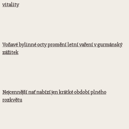
vitality
Voňavé bylinné octy promění letní vaření v gurmánský
zážitek
Nejcennější nať nabízí jen krátké období plného
rozkvětu