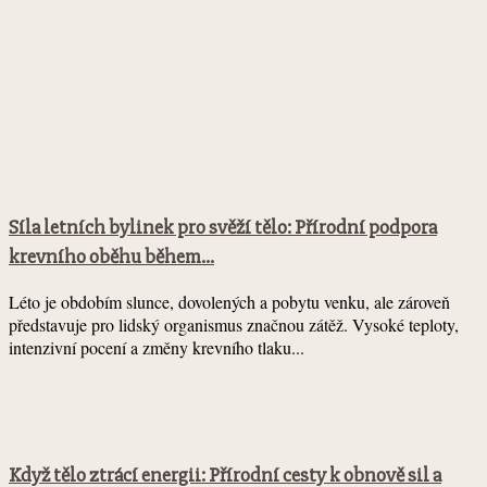
Síla letních bylinek pro svěží tělo: Přírodní podpora
krevního oběhu během...
Léto je obdobím slunce, dovolených a pobytu venku, ale zároveň
představuje pro lidský organismus značnou zátěž. Vysoké teploty,
intenzivní pocení a změny krevního tlaku...
Když tělo ztrácí energii: Přírodní cesty k obnově sil a