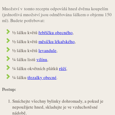
Množství v tomto receptu odpovídá hned dvěma koupelím
(jednotlivá množství jsou odměřována šálkem o objemu 150
ml). Budete potřebovat:
½ šálku květů
řebříčku obecného
,
½ šálku květů
měsíčku lékařského
,
½ šálku květů
levandule
,
¼ šálku listů
vilínu
,
¼ šálku okvětních plátků
růží
,
¼ šálku
třezalky obecné
.
Postup:
Smíchejte všechny bylinky dohromady, a pokud je
nepoužijete hned, skladujte je ve vzduchotěsné
nádobě.