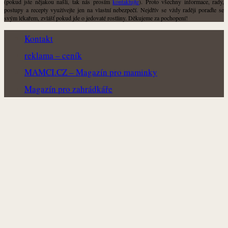
(pokud jste nějakou našli, tak nás prosím
kontaktujte
). Proto všechny informace, rady,
postupy a recepty využívejte jen na vlastní nebezpečí. Nejdřív se vždy raději poraďte se
svým lékařem, zvlášť pokud jde o jedovaté rostliny. Děkujeme za pochopení!
Kontakt
reklama – ceník
MAMCI.CZ – Magazín pro maminky
Magazín pro zahrádkáře