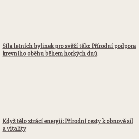
Síla letních bylinek pro svěží tělo: Přírodní podpora
krevního oběhu během horkých dnů
Když tělo ztrácí energii: Přírodní cesty k obnově sil
a vitality