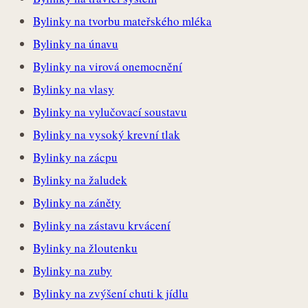
Bylinky na tvorbu mateřského mléka
Bylinky na únavu
Bylinky na virová onemocnění
Bylinky na vlasy
Bylinky na vylučovací soustavu
Bylinky na vysoký krevní tlak
Bylinky na zácpu
Bylinky na žaludek
Bylinky na záněty
Bylinky na zástavu krvácení
Bylinky na žloutenku
Bylinky na zuby
Bylinky na zvýšení chuti k jídlu