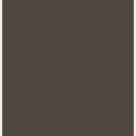
podpora krevního oběhu během…
Když tělo ztrácí energii: Přírodní cesty k
obnově sil a vitality