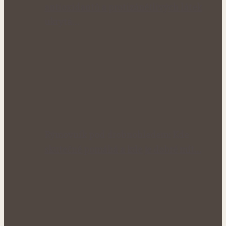
antioxidantů a protizánětlivých látek
ukrytá…
Rýmovník pod drobnohledem: Kde
skutečně pomáhá a kde je dobré mít…