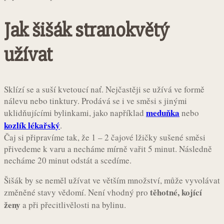
Jak šišák stranokvětý
užívat
Sklízí se a suší kvetoucí nať. Nejčastěji se užívá ve formě
nálevu nebo tinktury. Prodává se i ve směsi s jinými
meduňka
uklidňujícími bylinkami, jako například
nebo
kozlík lékařský
.
Čaj si připravíme tak, že 1 – 2 čajové lžičky sušené směsi
přivedeme k varu a necháme mírně vařit 5 minut. Následně
necháme 20 minut odstát a scedíme.
Šišák by se neměl užívat ve větším množství, může vyvolávat
těhotné, kojící
změněné stavy vědomí. Není vhodný pro
ženy
a při přecitlivělosti na bylinu.