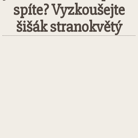
spíte? Vyzkoušejte
šišák stranokvětý
Facebook
Twitter
Pinterest
What