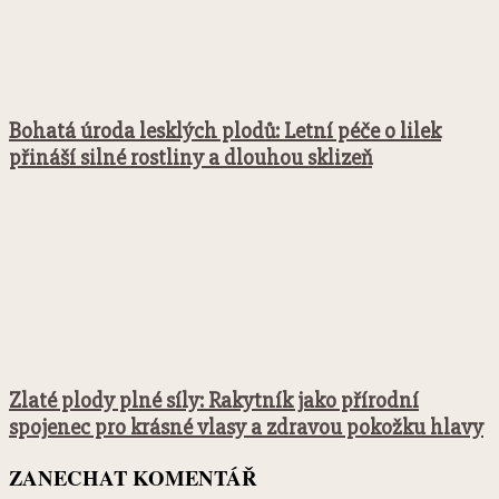
Bohatá úroda lesklých plodů: Letní péče o lilek
přináší silné rostliny a dlouhou sklizeň
Zlaté plody plné síly: Rakytník jako přírodní
spojenec pro krásné vlasy a zdravou pokožku hlavy
ZANECHAT KOMENTÁŘ