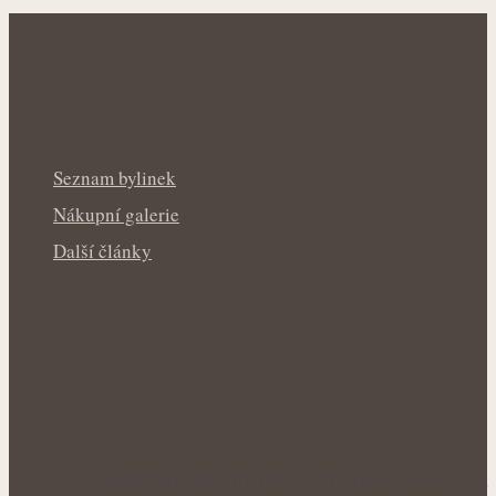
Seznam bylinek
Nákupní galerie
Další články
Rakytník jako přírodní štít organismu: Síla