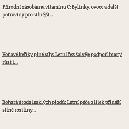
Přírodní zásobárna vitamínu C: Bylinky, ovoce a další
potraviny pro silnější...
Voňavé keříky plné síly: Letní řez šalvěje podpoří hustý
růst i...
Bohatá úroda lesklých plodů: Letní péče o lilek přináší
silné rostliny...