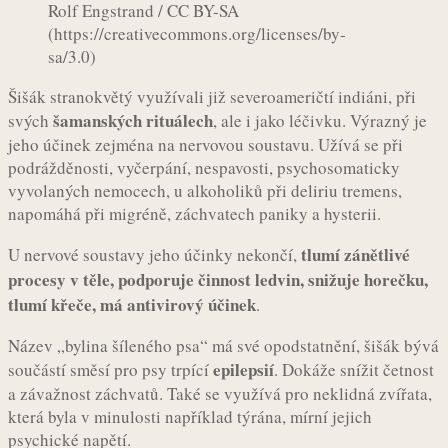
Rolf Engstrand / CC BY-SA
(https://creativecommons.org/licenses/by-
sa/3.0)
Šišák stranokvětý využívali již severoameričtí indiáni, při
šamanských rituálech
svých
, ale i jako léčivku. Výrazný je
jeho účinek zejména na nervovou soustavu. Užívá se při
podrážděnosti, vyčerpání, nespavosti, psychosomaticky
vyvolaných nemocech, u alkoholiků při deliriu tremens,
napomáhá při migréně, záchvatech paniky a hysterii.
tlumí zánětlivé
U nervové soustavy jeho účinky nekončí,
procesy v těle, podporuje činnost ledvin, snižuje horečku,
tlumí křeče, má antivirový účinek
.
Název „bylina šíleného psa“ má své opodstatnění, šišák bývá
epilepsií
součástí směsí pro psy trpící
. Dokáže snížit četnost
a závažnost záchvatů. Také se využívá pro neklidná zvířata,
která byla v minulosti například týrána, mírní jejich
psychické napětí.