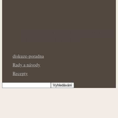
Bohatá úroda lesklých plodů: Letní péče o
lilek přináší silné rostliny…
diskuze-poradna
Rady a návody
Recepty