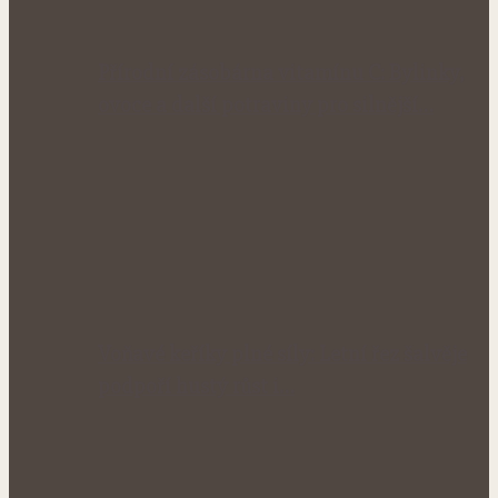
Přírodní zásobárna vitamínu C: Bylinky,
ovoce a další potraviny pro silnější…
Voňavé keříky plné síly: Letní řez šalvěje
podpoří hustý růst i…