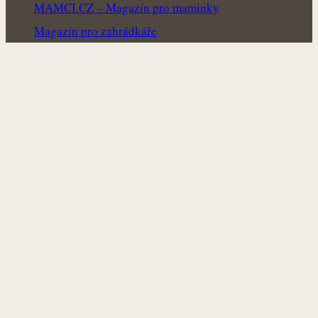
MAMCI.CZ – Magazín pro maminky
Magazín pro zahrádkáře