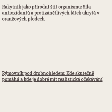
Rakytník jako přírodní štít organismu: Síla
antioxidantů a protizánětlivých látek ukrytá v
oranžových plodech
Rýmovník pod drobnohledem: Kde skutečně
pomáhá a kde je dobré mít realistická očekávání