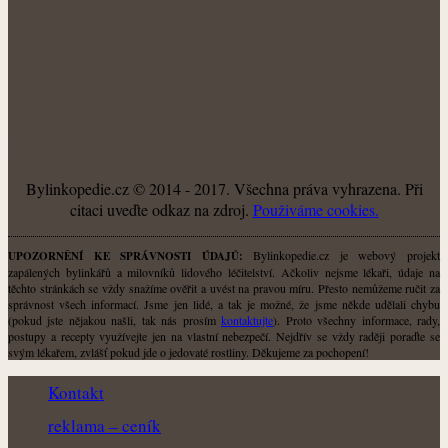
O NÁS
Bylinkopedie.cz © 2014 - 2017. Všechna práva vyhrazena. Při
citaci uveďte odkaz na zdroj.
Použiváme cookies.
Bylinkopedie.cz je webový projekt
UPOZORNĚNÍ KE SPRÁVNOSTI ÚDAJŮ:
zapálených bylinkářů a milovníků lidového léčitelství. Ačkoliv nejsme lékaři, údaje na
těchto stránkách se vždy snažíme ověřit a uvést na pravou míru. Přesto nemůžeme ručit za
správnost všech informací. Jsme jen lidé, a tak je možné, že jsme někde udělali chybu
(pokud jste nějakou našli, tak nás prosím
kontaktujte
). Proto všechny informace, rady,
postupy a recepty využívejte jen na vlastní nebezpečí. Nejdřív se vždy raději poraďte se
svým lékařem, zvlášť pokud jde o jedovaté rostliny. Děkujeme za pochopení!
Kontakt
reklama – ceník