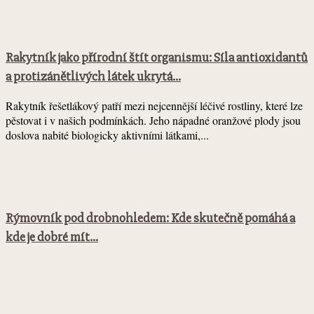
Rakytník jako přírodní štít organismu: Síla antioxidantů
a protizánětlivých látek ukrytá...
Rakytník řešetlákový patří mezi nejcennější léčivé rostliny, které lze
pěstovat i v našich podmínkách. Jeho nápadné oranžové plody jsou
doslova nabité biologicky aktivními látkami,...
Rýmovník pod drobnohledem: Kde skutečně pomáhá a
kde je dobré mít...