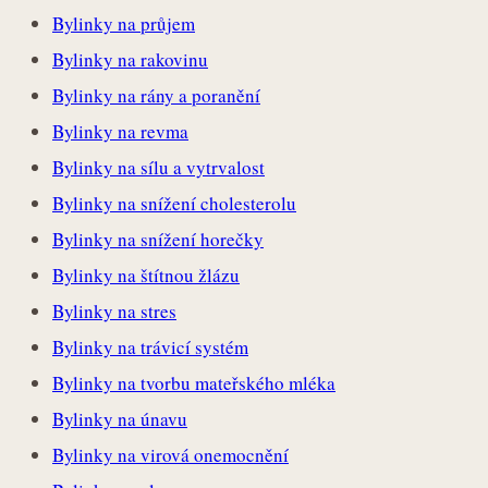
Bylinky na průjem
Bylinky na rakovinu
Bylinky na rány a poranění
Bylinky na revma
Bylinky na sílu a vytrvalost
Bylinky na snížení cholesterolu
Bylinky na snížení horečky
Bylinky na štítnou žlázu
Bylinky na stres
Bylinky na trávicí systém
Bylinky na tvorbu mateřského mléka
Bylinky na únavu
Bylinky na virová onemocnění