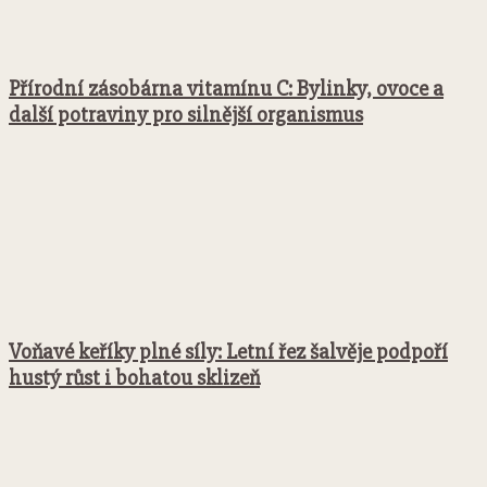
Přírodní zásobárna vitamínu C: Bylinky, ovoce a
další potraviny pro silnější organismus
Voňavé keříky plné síly: Letní řez šalvěje podpoří
hustý růst i bohatou sklizeň