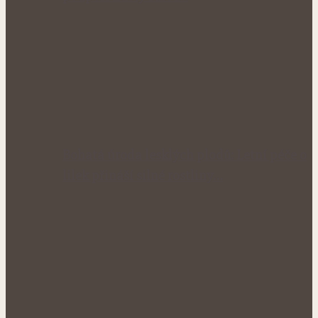
Bohatá úroda lesklých plodů: Letní péče o
lilek přináší silné rostliny…