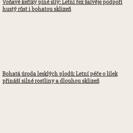
Voňavé keříky plné síly: Letní řez šalvěje podpoří
hustý růst i bohatou sklizeň
Bohatá úroda lesklých plodů: Letní péče o lilek
přináší silné rostliny a dlouhou sklizeň