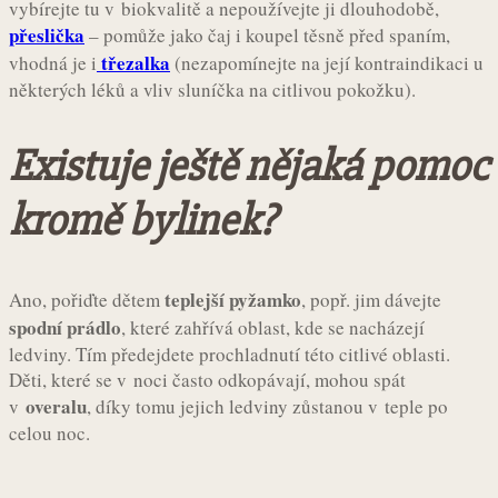
vybírejte tu v biokvalitě a nepoužívejte ji dlouhodobě,
přeslička
– pomůže jako čaj i koupel těsně před spaním,
třezalka
vhodná je i
(nezapomínejte na její kontraindikaci u
některých léků a vliv sluníčka na citlivou pokožku).
Existuje ještě nějaká pomoc
kromě bylinek?
teplejší pyžamko
Ano, pořiďte dětem
, popř. jim dávejte
spodní prádlo
, které zahřívá oblast, kde se nacházejí
ledviny. Tím předejdete prochladnutí této citlivé oblasti.
Děti, které se v noci často odkopávají, mohou spát
overalu
v
, díky tomu jejich ledviny zůstanou v teple po
celou noc.