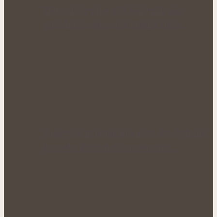
Zlaté plody plné síly: Rakytník jako
přírodní spojenec pro krásné vlasy…
Voňavý letní rituál pro nové síly: Bylinné
koupele, které uleví unavenému…