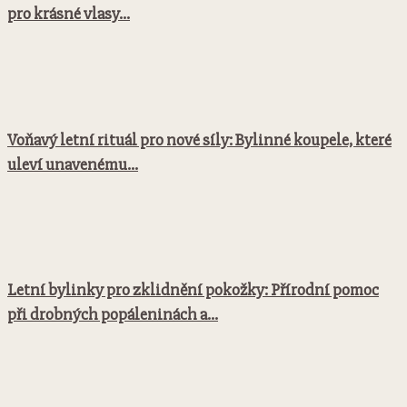
pro krásné vlasy...
Voňavý letní rituál pro nové síly: Bylinné koupele, které
uleví unavenému...
Letní bylinky pro zklidnění pokožky: Přírodní pomoc
při drobných popáleninách a...