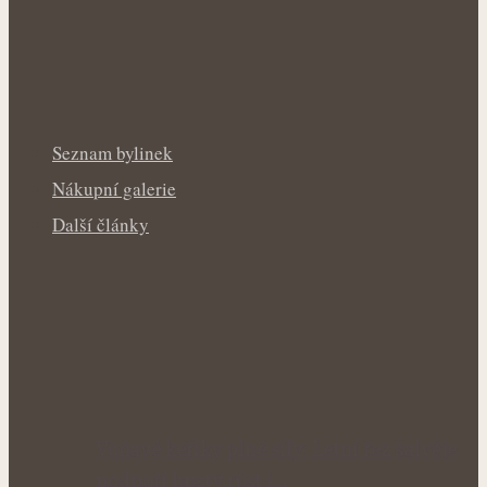
Seznam bylinek
Nákupní galerie
Další články
Voňavé keříky plné síly: Letní řez šalvěje
podpoří hustý růst i…