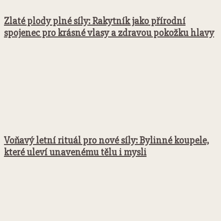
Zlaté plody plné síly: Rakytník jako přírodní
spojenec pro krásné vlasy a zdravou pokožku hlavy
Voňavý letní rituál pro nové síly: Bylinné koupele,
které uleví unavenému tělu i mysli