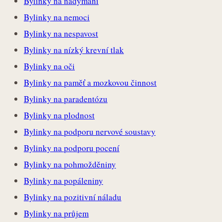
Bylinky na nadýmání
Bylinky na nemoci
Bylinky na nespavost
Bylinky na nízký krevní tlak
Bylinky na oči
Bylinky na paměť a mozkovou činnost
Bylinky na paradentózu
Bylinky na plodnost
Bylinky na podporu nervové soustavy
Bylinky na podporu pocení
Bylinky na pohmožděniny
Bylinky na popáleniny
Bylinky na pozitivní náladu
Bylinky na průjem