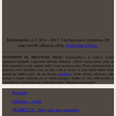
O NÁS
Bylinkopedie.cz © 2014 - 2017. Všechna práva vyhrazena. Při
citaci uveďte odkaz na zdroj.
Použiváme cookies.
Bylinkopedie.cz je webový projekt
UPOZORNĚNÍ KE SPRÁVNOSTI ÚDAJŮ:
zapálených bylinkářů a milovníků lidového léčitelství. Ačkoliv nejsme lékaři, údaje na
těchto stránkách se vždy snažíme ověřit a uvést na pravou míru. Přesto nemůžeme ručit za
správnost všech informací. Jsme jen lidé, a tak je možné, že jsme někde udělali chybu
(pokud jste nějakou našli, tak nás prosím
kontaktujte
). Proto všechny informace, rady,
postupy a recepty využívejte jen na vlastní nebezpečí. Nejdřív se vždy raději poraďte se
svým lékařem, zvlášť pokud jde o jedovaté rostliny. Děkujeme za pochopení!
Kontakt
reklama – ceník
MAMCI.CZ – Magazín pro maminky