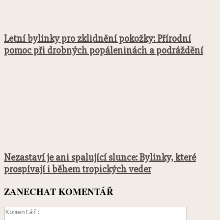
Letní bylinky pro zklidnění pokožky: Přírodní
pomoc při drobných popáleninách a podráždění
Nezastaví je ani spalující slunce: Bylinky, které
prospívají i během tropických veder
ZANECHAT KOMENTÁŘ