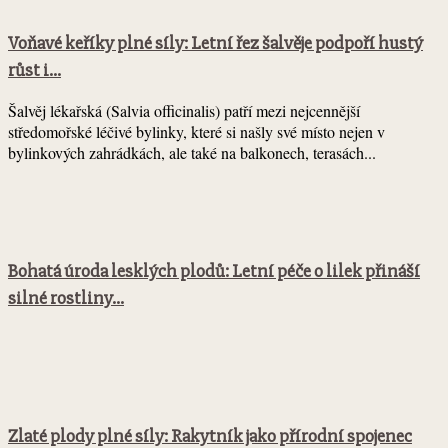
Voňavé keříky plné síly: Letní řez šalvěje podpoří hustý
růst i...
Šalvěj lékařská (Salvia officinalis) patří mezi nejcennější
středomořské léčivé bylinky, které si našly své místo nejen v
bylinkových zahrádkách, ale také na balkonech, terasách...
Bohatá úroda lesklých plodů: Letní péče o lilek přináší
silné rostliny...
Zlaté plody plné síly: Rakytník jako přírodní spojenec