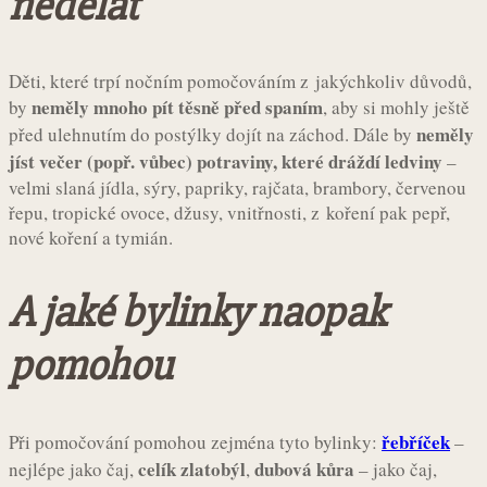
nedělat
Děti, které trpí nočním pomočováním z jakýchkoliv důvodů,
neměly mnoho pít těsně před spaním
by
, aby si mohly ještě
neměly
před ulehnutím do postýlky dojít na záchod. Dále by
jíst večer (popř. vůbec) potraviny, které dráždí ledviny
–
velmi slaná jídla, sýry, papriky, rajčata, brambory, červenou
řepu, tropické ovoce, džusy, vnitřnosti, z koření pak pepř,
nové koření a tymián.
A jaké bylinky naopak
pomohou
řebříček
Při pomočování pomohou zejména tyto bylinky:
–
celík zlatobýl
dubová kůra
nejlépe jako čaj,
,
– jako čaj,