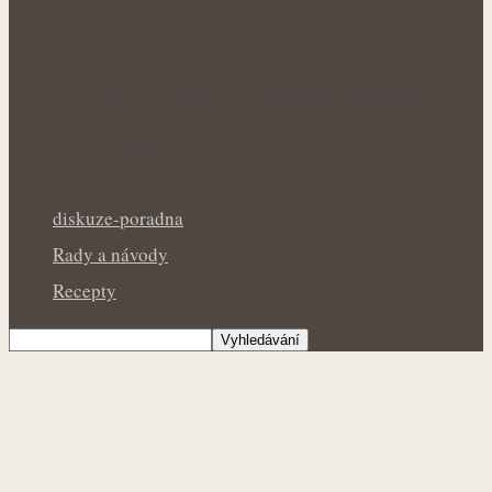
Letní bylinky pro zklidnění pokožky:
Přírodní pomoc při drobných
popáleninách a…
diskuze-poradna
Rady a návody
Recepty