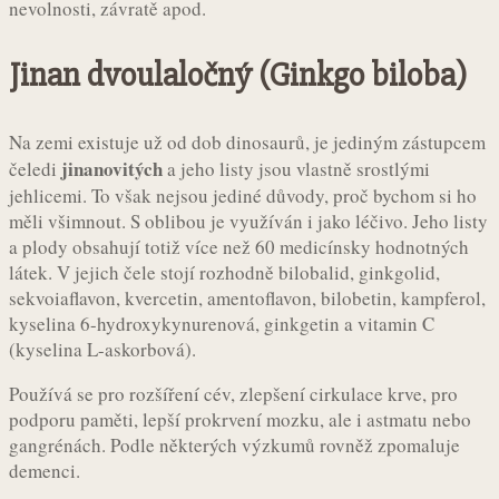
nevolnosti, závratě apod.
Jinan dvoulaločný (Ginkgo biloba)
Na zemi existuje už od dob dinosaurů, je jediným zástupcem
jinanovitých
čeledi
a jeho listy jsou vlastně srostlými
jehlicemi. To však nejsou jediné důvody, proč bychom si ho
měli všimnout. S oblibou je využíván i jako léčivo. Jeho listy
a plody obsahují totiž více než 60 medicínsky hodnotných
látek. V jejich čele stojí rozhodně bilobalid, ginkgolid,
sekvoiaflavon, kvercetin, amentoflavon, bilobetin, kampferol,
kyselina 6-hydroxykynurenová, ginkgetin a vitamin C
(kyselina L-askorbová).
Používá se pro rozšíření cév, zlepšení cirkulace krve, pro
podporu paměti, lepší prokrvení mozku, ale i astmatu nebo
gangrénách. Podle některých výzkumů rovněž zpomaluje
demenci.