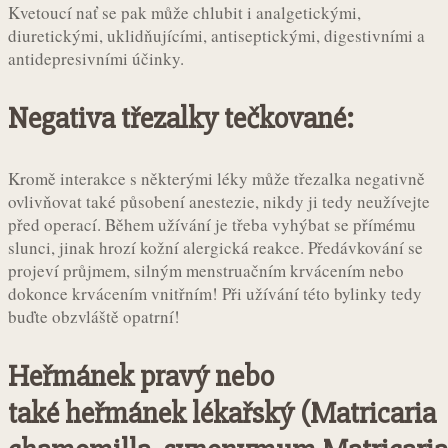
Kvetoucí nať se pak může chlubit i analgetickými,
diuretickými, uklidňujícími, antiseptickými, digestivními a
antidepresivními účinky.
Negativa třezalky tečkované:
Kromě interakce s některými léky může třezalka negativně
ovlivňovat také působení anestezie, nikdy ji tedy neužívejte
před operací. Během užívání je třeba vyhýbat se přímému
slunci, jinak hrozí kožní alergická reakce. Předávkování se
projeví průjmem, silným menstruačním krvácením nebo
dokonce krvácením vnitřním! Při užívání této bylinky tedy
buďte obzvláště opatrní!
Heřmánek pravý nebo
také heřmánek lékařský (Matricaria