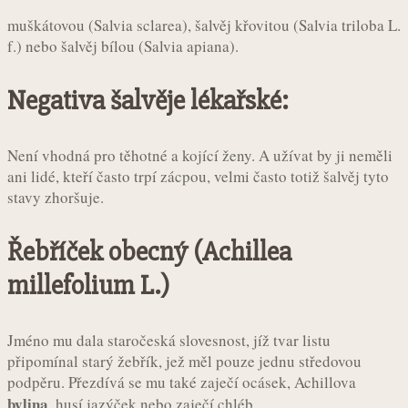
muškátovou (Salvia sclarea), šalvěj křovitou (Salvia triloba L.
f.) nebo šalvěj bílou (Salvia apiana).
Negativa šalvěje lékařské:
Není vhodná pro těhotné a kojící ženy. A užívat by ji neměli
ani lidé, kteří často trpí zácpou, velmi často totiž šalvěj tyto
stavy zhoršuje.
Řebříček obecný (Achillea
millefolium L.)
Jméno mu dala staročeská slovesnost, jíž tvar listu
připomínal starý žebřík, jež měl pouze jednu středovou
podpěru. Přezdívá se mu také zaječí ocásek, Achillova
bylina
, husí jazýček nebo zaječí chléb.