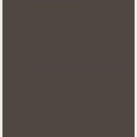
Bohatá úroda lesklých plodů: Letní péče o
lilek přináší silné rostliny…