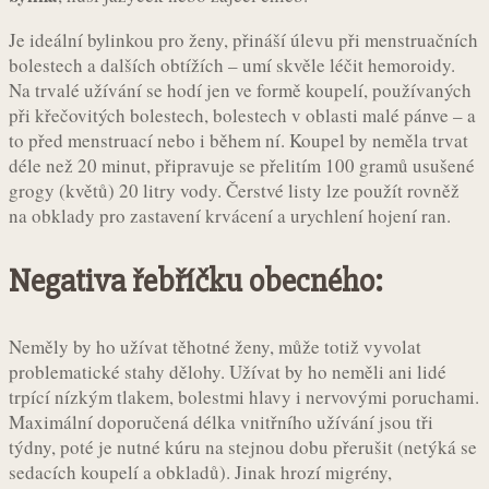
Je ideální bylinkou pro ženy, přináší úlevu při menstruačních
bolestech a dalších obtížích – umí skvěle léčit hemoroidy.
Na trvalé užívání se hodí jen ve formě koupelí, používaných
při křečovitých bolestech, bolestech v oblasti malé pánve – a
to před menstruací nebo i během ní. Koupel by neměla trvat
déle než 20 minut, připravuje se přelitím 100 gramů usušené
grogy (květů) 20 litry vody. Čerstvé listy lze použít rovněž
na obklady pro zastavení krvácení a urychlení hojení ran.
Negativa řebříčku obecného:
Neměly by ho užívat těhotné ženy, může totiž vyvolat
problematické stahy dělohy. Užívat by ho neměli ani lidé
trpící nízkým tlakem, bolestmi hlavy i nervovými poruchami.
Maximální doporučená délka vnitřního užívání jsou tři
týdny, poté je nutné kúru na stejnou dobu přerušit (netýká se
sedacích koupelí a obkladů). Jinak hrozí migrény,