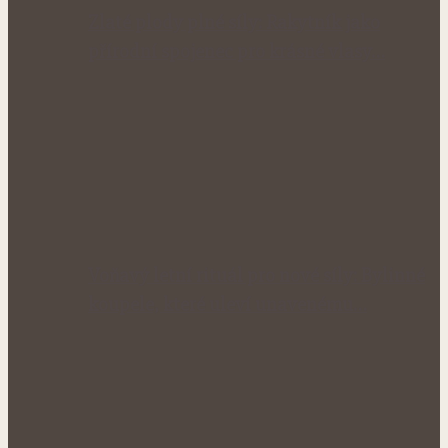
Zlaté plody plné síly: Rakytník jako
přírodní spojenec pro krásné vlasy…
Voňavý letní rituál pro nové síly: Bylinné
koupele, které uleví unavenému…