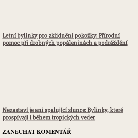
Letní bylinky pro zklidnění pokožky: Přírodní
pomoc při drobných popáleninách a podráždění
Nezastaví je ani spalující slunce: Bylinky, které
prospívají i během tropických veder
ZANECHAT KOMENTÁŘ