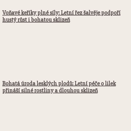
Voňavé keříky plné síly: Letní řez šalvěje podpoří
hustý růst i bohatou sklizeň
Bohatá úroda lesklých plodů: Letní péče o lilek
přináší silné rostliny a dlouhou sklizeň