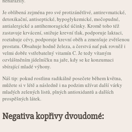
nenarazily.
Je oblíbená zejména pro své protizánětlivé, antirevmatické,
detoxikační, antiseptické, hypoglykemické, močopudné,
antialergické a antihemoragické účinky. Kromě toho též
zastavuje krvácení, snižuje krevní tlak, podporuje laktaci,
roztahuje cévy, podporuje krevní oběh a zmenšuje zvětšenou
prostatu. Obsahuje hodně železa, a čerstvá nať pak rovněž i
velmi dobře vstřebatelný vitamín C. Je tedy vítaným
ozvláštněním jídelníčku na jaře, kdy se ke konzumaci
sbírající mladé výhony.
Náš tip: pokud rostlinu radikálně posečete během května,
můžete si v létě a následně i na podzim užívat další várky
mladých zelených listů, plných antioxidantů a dalších
prospěšných látek.
Negativa kopřivy dvoudomé: