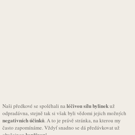
léčivou sílu bylinek
Naši předkové se spoléhali na
už
odpradávna, stejně tak si však byli vědomi jejich možných
negativních účinků
. A to je právě stránka, na kterou my
často zapomínáme. Vždyť snadno se dá předávkovat už
kopřivou
obyčejnou
!