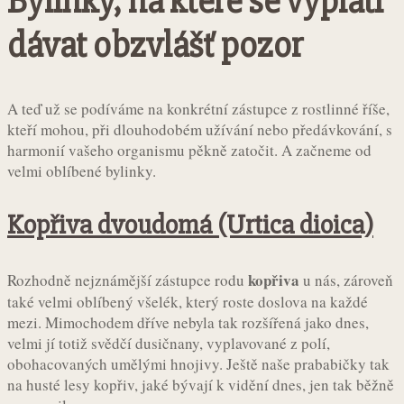
Bylinky, na které se vyplatí
dávat obzvlášť pozor
A teď už se podíváme na konkrétní zástupce z rostlinné říše,
kteří mohou, při dlouhodobém užívání nebo předávkování, s
harmonií vašeho organismu pěkně zatočit. A začneme od
velmi oblíbené bylinky.
Kopřiva dvoudomá (Urtica dioica)
kopřiva
Rozhodně nejznámější zástupce rodu
u nás, zároveň
také velmi oblíbený všelék, který roste doslova na každé
mezi. Mimochodem dříve nebyla tak rozšířená jako dnes,
velmi jí totiž svědčí dusičnany, vyplavované z polí,
obohacovaných umělými hnojivy. Ještě naše prababičky tak
na husté lesy kopřiv, jaké bývají k vidění dnes, jen tak běžně