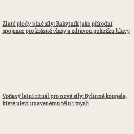
Zlaté plody plné síly: Rakytník jako přírodní
spojenec pro krásné vlasy a zdravou pokožku hlavy
Voňavý letní rituál pro nové síly: Bylinné koupele,
které uleví unavenému tělu i mysli