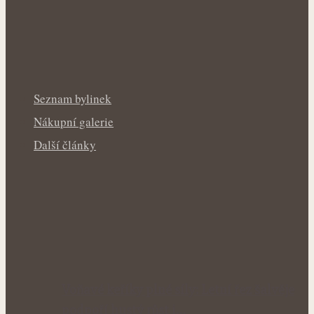
Seznam bylinek
Nákupní galerie
Další články
Voňavé keříky plné síly: Letní řez šalvěje
podpoří hustý růst i…