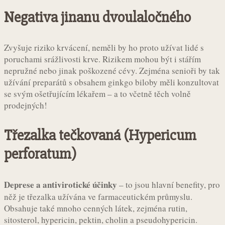
Negativa jinanu dvoulaločného
Zvyšuje riziko krvácení, neměli by ho proto užívat lidé s
poruchami srážlivosti krve. Rizikem mohou být i stářím
nepružné nebo jinak poškozené cévy. Zejména senioři by tak
užívání preparátů s obsahem ginkgo biloby měli konzultovat
se svým ošetřujícím lékařem – a to včetně těch volně
prodejných!
Třezalka tečkovaná (Hypericum
perforatum)
Deprese a antivirotické účinky
– to jsou hlavní benefity, pro
něž je třezalka užívána ve farmaceutickém průmyslu.
Obsahuje také mnoho cenných látek, zejména rutin,
sitosterol, hypericin, pektin, cholin a pseudohypericin.