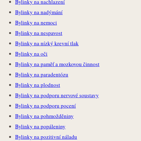
Bylinky na nachlazení
Bylinky na nadýmání
Bylinky na nemoci
Bylinky na nespavost
Bylinky na nízký krevní tlak
Bylinky na oči
Bylinky na paměť a mozkovou činnost
Bylinky na paradentózu
Bylinky na plodnost
Bylinky na podporu nervové soustavy
Bylinky na podporu pocení
Bylinky na pohmožděniny
Bylinky na popáleniny
Bylinky na pozitivní náladu