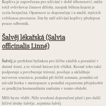
Kopřiva je zapovězena pro užívání v době těhotenství, může
totiž ovlivňovat činnost dělohy, naopak během kojení je
zcela bezpečná. Opatrnost se doporučuje i u mužů, trpících
zvětšenou prostatou. Jim by měl užívání kopřivy předepsat
pouze odborník.
Šalvěj lékařská (Salvia
officinalis Linné)
Šalvěj
je perfektní bylinkou pro léčbu zánětů a poranění v
dutině ústní, a to včetně hnisavých vřídků. Kromě toho také
podporuje a povzbuzuje trávení, posiluje a uklidňuje
nervovou soustavu, pomáhá při léčbě astmatu, pomáhá od
návalů horka v menopauze a pomáhá organismu přizpůsobit
se prudkým hormonálním změnám v tomto období.
Měli byste vědět: Níže uvedená doporučení platí i pro další
léčivé druhy šalvěje, zejména šalvěj