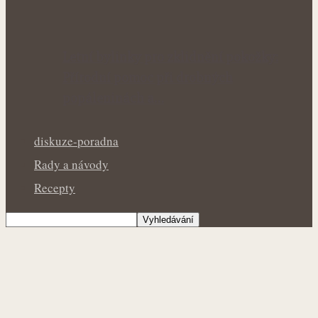
Letní bylinky pro zklidnění pokožky:
Přírodní pomoc při drobných
popáleninách a…
diskuze-poradna
Rady a návody
Recepty