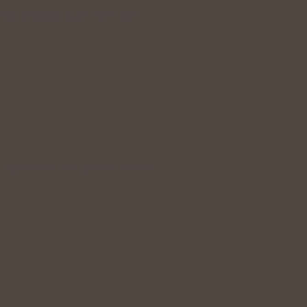
lek přináší silné rostliny…
ní spojenec pro krásné vlasy…