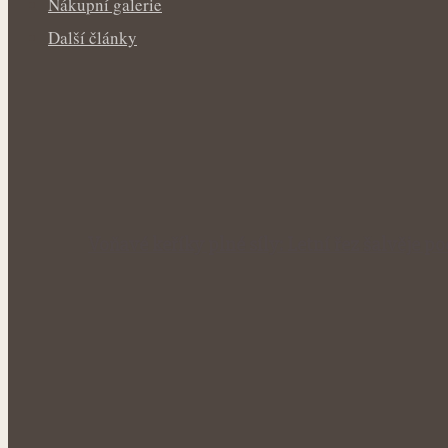
Nákupní galerie
Další články
Voňavé keříky plné síly: Letní řez šalvěje p