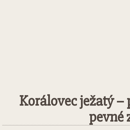
Korálovec ježatý –
pevné z