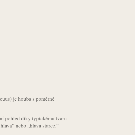
euus) je houba s poměrně
rvní pohled díky typickému tvaru
 hlava“ nebo „hlava starce.“