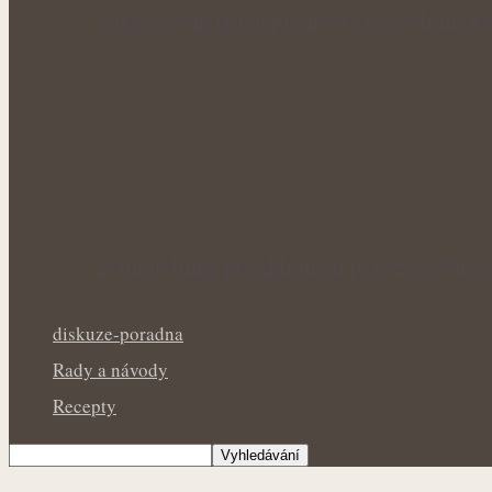
Voňavý letní rituál pro nové síly: Bylinné
Letní bylinky pro zklidnění pokožky: Přír
diskuze-poradna
Rady a návody
Recepty