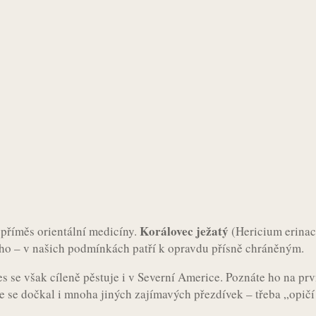
Korálovec ježatý
 příměs orientální medicíny.
(Hericium erinac
 ho – v našich podmínkách patří k opravdu přísně chráněným.
es se však cíleně pěstuje i v Severní Americe. Poznáte ho na p
e se dočkal i mnoha jiných zajímavých přezdívek – třeba „opičí