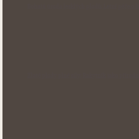
Bohatá úroda lesklých plodů: Letní péče o li
Zlaté plody plné síly: Rakytník jako přírod