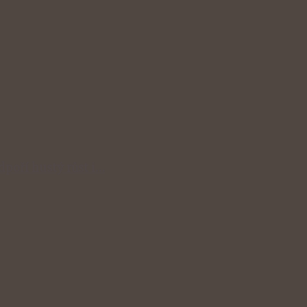
odpoří hustý růst i…