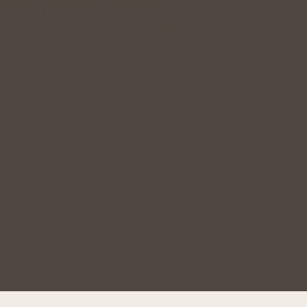
 koupele, které uleví unavenému…
odní pomoc při drobných popáleninách a…