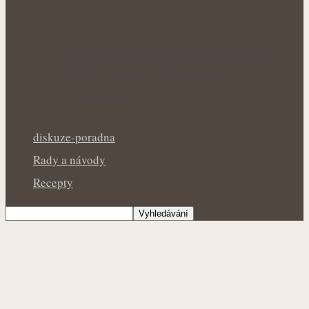
Letní bylinky pro zklidnění pokožky:
Přírodní pomoc při drobných
popáleninách a…
diskuze-poradna
Rady a návody
Recepty