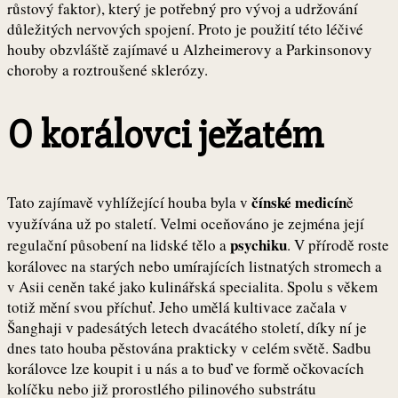
růstový faktor), který je potřebný pro vývoj a udržování
důležitých nervových spojení. Proto je použití této léčivé
houby obzvláště zajímavé u Alzheimerovy a Parkinsonovy
choroby a roztroušené sklerózy.
O korálovci ježatém
čínské medicín
Tato zajímavě vyhlížející houba byla v
ě
využívána už po staletí. Velmi oceňováno je zejména její
psychiku
regulační působení na lidské tělo a
. V přírodě roste
korálovec na starých nebo umírajících listnatých stromech a
v Asii ceněn také jako kulinářská specialita. Spolu s věkem
totiž mění svou příchuť. Jeho umělá kultivace začala v
Šanghaji v padesátých letech dvacátého století, díky ní je
dnes tato houba pěstována prakticky v celém světě. Sadbu
korálovce lze koupit i u nás a to buď ve formě očkovacích
kolíčku nebo již prorostlého pilinového substrátu