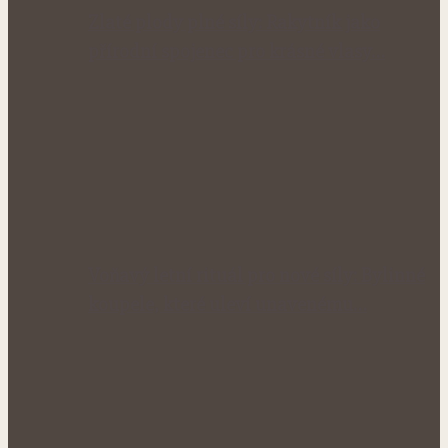
Zlaté plody plné síly: Rakytník jako
přírodní spojenec pro krásné vlasy…
Voňavý letní rituál pro nové síly: Bylinné
koupele, které uleví unavenému…