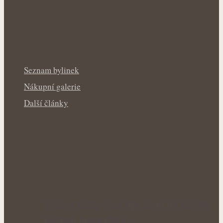
Seznam bylinek
Nákupní galerie
Další články
Voňavé keříky plné síly: Letní řez šalvěje
podpoří hustý růst i…