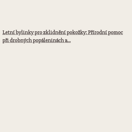
Letní bylinky pro zklidnění pokožky: Přírodní pomoc
při drobných popáleninách a...