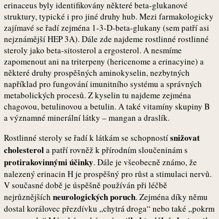
erinaceus byly identifikovány některé beta-glukanové
struktury, typické i pro jiné druhy hub. Mezi farmakologicky
zajímavé se řadí zejména 1-3-D-beta-glukany (sem patří asi
nejznámější HEP 3A). Dále zde najdeme rostlinné rostlinné
steroly jako beta-sitosterol a ergosterol. A nesmíme
zapomenout ani na triterpeny (hericenome a erinacyine) a
některé druhy prospěšných aminokyselin, nezbytných
například pro fungování imunitního systému a správných
metabolických procesů. Z kyselin tu najdeme zejména
chagovou, betulinovou a betulin. A také vitamíny skupiny B
a významné minerální látky – mangan a draslík.
snižovat
Rostlinné steroly se řadí k látkám se schopností
cholesterol
a patří rovněž k přírodním sloučeninám s
protirakovinnými účinky
. Dále je všeobecně známo, že
nalezený erinacin H je prospěšný pro růst a stimulaci nervů.
V současné době je úspěšně používán při léčbě
neurologických poruch
nejrůznějších
. Zejména díky němu
dostal korálovec přezdívku „chytrá droga“ nebo také „pokrm