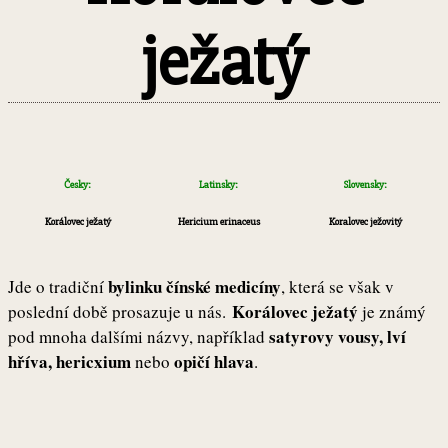
ježatý
Česky:
Latinsky:
Slovensky:
Korálovec ježatý
Hericium erinaceus
Koralovec ježovitý
bylinku čínské medicíny
Jde o tradiční
, která se však v
Korálovec ježatý
poslední době prosazuje u nás.
je známý
satyrovy vousy, lví
pod mnoha dalšími názvy, například
hříva, hericxium
opičí hlava
nebo
.