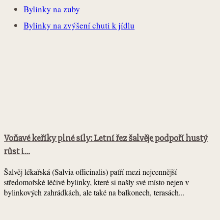
Bylinky na zuby
Bylinky na zvýšení chuti k jídlu
Voňavé keříky plné síly: Letní řez šalvěje podpoří hustý
růst i...
Šalvěj lékařská (Salvia officinalis) patří mezi nejcennější
středomořské léčivé bylinky, které si našly své místo nejen v
bylinkových zahrádkách, ale také na balkonech, terasách...