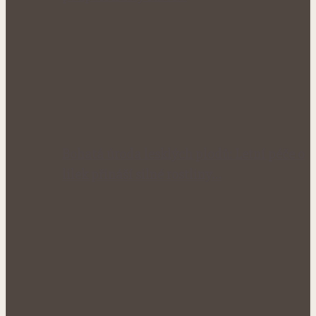
Bohatá úroda lesklých plodů: Letní péče o
lilek přináší silné rostliny…