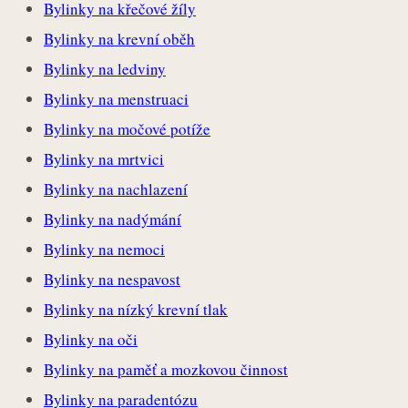
Bylinky na křečové žíly
Bylinky na krevní oběh
Bylinky na ledviny
Bylinky na menstruaci
Bylinky na močové potíže
Bylinky na mrtvici
Bylinky na nachlazení
Bylinky na nadýmání
Bylinky na nemoci
Bylinky na nespavost
Bylinky na nízký krevní tlak
Bylinky na oči
Bylinky na paměť a mozkovou činnost
Bylinky na paradentózu