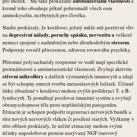
antibakteriální vlastnosti
pro mozek.“ Má také prokázané
a
kromě toho obsahuje pěkně pohromadě všech osm
aminokyselin, nezbytných pro člověka.
Studie prokázaly, že korálovec ježatý může mít pozitivní vliv
depresivní nálady, poruchy spánku, nervozitu a
na
veškeré
stresem
nemoci spojené s nadměrným nebo dlouhodobým
.
Podporuje rovněž přirozenou, zdravou rovnováhu psychiky.
Přítomné polysacharidy rozpustné ve vodě mají specifické
protinádorové a antimetastatické vlastnosti. Zvyšují aktivitu
střevní mikroflóry
a dalších významných imunocytů a zdají
se být schopny omezit tvorbu metastázových ložisek. Účinné
látky obsažené v korálovci mohou zvýšit proliferaci T- a B-
lymfocytů. Ty pomáhají posilovat imunitní systém a zvyšují
obranyschopnost těla proti nepřátelským patogenům.
Erinacin je schopen podpořit regeneraci nervových buněk a
růst nových nervových vláken či posílení starých. Výzkumy v
této oblasti prokázaly, že určité erinaciny mohou svými
účinky napodobovat protein nazývaný NGF (nervový