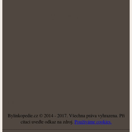
NÁŠ FACEBOOK:
O NÁS
Bylinkopedie.cz © 2014 - 2017. Všechna práva vyhrazena. Při
citaci uveďte odkaz na zdroj.
Použiváme cookies.