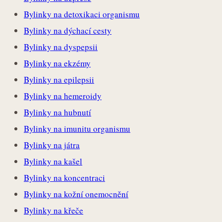
Bylinky na detoxikaci organismu
Bylinky na dýchací cesty
Bylinky na dyspepsii
Bylinky na ekzémy
Bylinky na epilepsii
Bylinky na hemeroidy
Bylinky na hubnutí
Bylinky na imunitu organismu
Bylinky na játra
Bylinky na kašel
Bylinky na koncentraci
Bylinky na kožní onemocnění
Bylinky na křeče