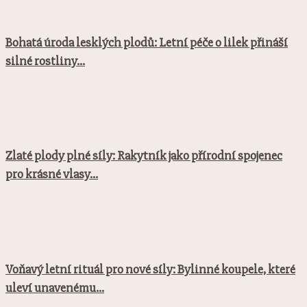
Bohatá úroda lesklých plodů: Letní péče o lilek přináší
silné rostliny...
Zlaté plody plné síly: Rakytník jako přírodní spojenec
pro krásné vlasy...
Voňavý letní rituál pro nové síly: Bylinné koupele, které
uleví unavenému...