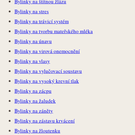
Bylinky na štítnou žlázu
Bylinky na stres
Bylinky na trávicí systém
Bylinky na tvorbu mateřského mléka
Bylinky na únavu
Bylinky na virová onemocnění
Bylinky na vlasy
Bylinky na vylučovací soustavu
Bylinky na vysoký krevní tlak
Bylinky na zácpu
Bylinky na žaludek
Bylinky na záněty
Bylinky na zástavu krvácení
Bylinky na žloutenku