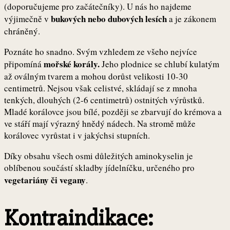
(doporučujeme pro začátečníky). U nás ho najdeme
bukových nebo dubových lesích
výjimečně v
a je zákonem
chráněný.
Poznáte ho snadno. Svým vzhledem ze všeho nejvíce
mořské korály.
připomíná
Jeho plodnice se chlubí kulatým
až oválným tvarem a mohou dorůst velikosti 10-30
centimetrů. Nejsou však celistvé, skládají se z mnoha
tenkých, dlouhých (2-6 centimetrů) ostnitých výrůstků.
Mladé korálovce jsou bílé, později se zbarvují do krémova a
ve stáří mají výrazný hnědý nádech. Na stromě může
korálovec vyrůstat i v jakýchsi stupních.
Díky obsahu všech osmi důležitých aminokyselin je
oblíbenou součástí skladby jídelníčku, určeného pro
vegetariány či vegany
.
Kontraindikace: