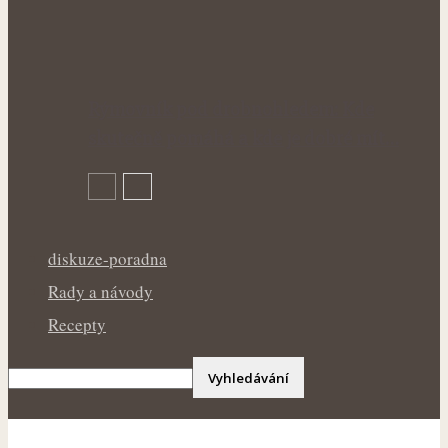
Rýmovník pod drobnohledem: Kde
skutečně pomáhá a kde je dobré mít…
diskuze-poradna
Rady a návody
Recepty