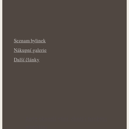
Seznam bylinek
Nákupní galerie
Další články
Anýz okouzlí vůní, chutí i širokým
využitím