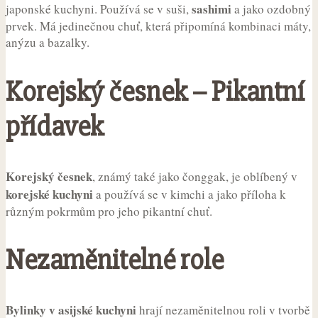
sashimi
japonské kuchyni. Používá se v suši,
a jako ozdobný
prvek. Má jedinečnou chuť, která připomíná kombinaci máty,
anýzu a bazalky.
Korejský česnek – Pikantní
přídavek
Korejský česnek
, známý také jako čonggak, je oblíbený v
korejské kuchyni
a používá se v kimchi a jako příloha k
různým pokrmům pro jeho pikantní chuť.
Nezaměnitelné role
Bylinky v asijské kuchyni
hrají nezaměnitelnou roli v tvorbě