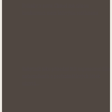
Bylinky v pivu: Chmel má silnou
konkurenci mezi léčivými rostlinami
Rakytník jako přírodní štít organismu: Síla
antioxidantů a protizánětlivých látek
ukrytá…