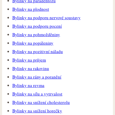
Bylinky na paradentózu
Bylinky na plodnost
Bylinky na podporu nervové soustavy
Bylinky na podporu pocení
Bylinky na pohmožděniny
Bylinky na popáleniny
Bylinky na pozitivní náladu
Bylinky na průjem
Bylinky na rakovinu
Bylinky na rány a poranění
Bylinky na revma
Bylinky na sílu a vytrvalost
Bylinky na snížení cholesterolu
Bylinky na snížení horečky