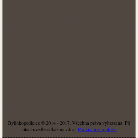
NÁŠ FACEBOOK:
O NÁS
Bylinkopedie.cz © 2014 - 2017. Všechna práva vyhrazena. Při
citaci uveďte odkaz na zdroj.
Použiváme cookies.