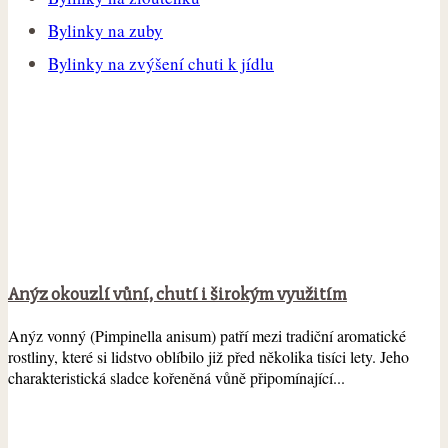
Bylinky na zuby
Bylinky na zvýšení chuti k jídlu
Anýz okouzlí vůní, chutí i širokým využitím
Anýz vonný (Pimpinella anisum) patří mezi tradiční aromatické
rostliny, které si lidstvo oblíbilo již před několika tisíci lety. Jeho
charakteristická sladce kořeněná vůně připomínající...