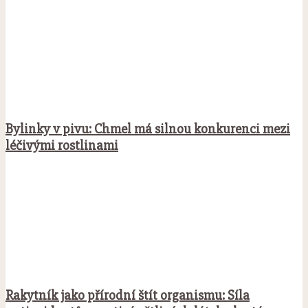
Bylinky v pivu: Chmel má silnou konkurenci mezi
léčivými rostlinami
Rakytník jako přírodní štít organismu: Síla