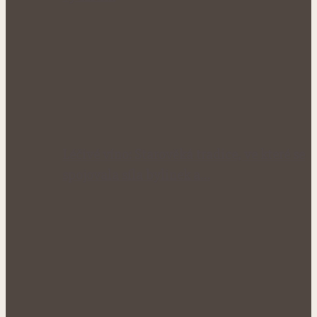
Léčivé víno: Starověká tradice, ve které se
spojovala síla bylinek a…