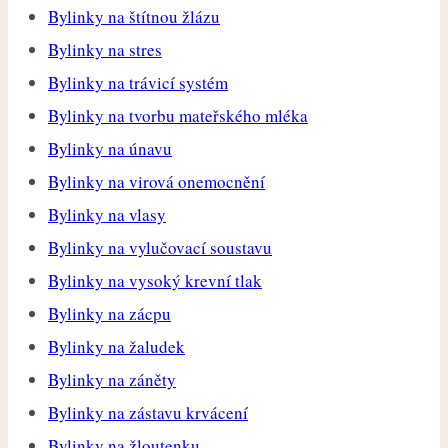
Bylinky na štítnou žlázu
Bylinky na stres
Bylinky na trávicí systém
Bylinky na tvorbu mateřského mléka
Bylinky na únavu
Bylinky na virová onemocnění
Bylinky na vlasy
Bylinky na vylučovací soustavu
Bylinky na vysoký krevní tlak
Bylinky na zácpu
Bylinky na žaludek
Bylinky na záněty
Bylinky na zástavu krvácení
Bylinky na žloutenku