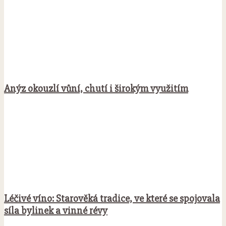
Anýz okouzlí vůní, chutí i širokým využitím
Léčivé víno: Starověká tradice, ve které se spojovala
síla bylinek a vinné révy