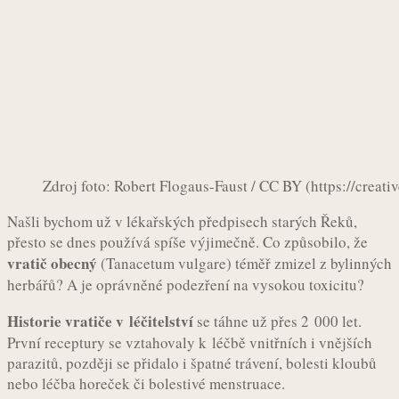
Zdroj foto: Robert Flogaus-Faust / CC BY (https://creat
Našli bychom už v lékařských předpisech starých Řeků,
přesto se dnes používá spíše výjimečně. Co způsobilo, že
vratič obecný
(Tanacetum vulgare) téměř zmizel z bylinných
herbářů? A je oprávněné podezření na vysokou toxicitu?
Historie vratiče v léčitelství
se táhne už přes 2 000 let.
První receptury se vztahovaly k léčbě vnitřních i vnějších
parazitů, později se přidalo i špatné trávení, bolesti kloubů
nebo léčba horeček či bolestivé menstruace.