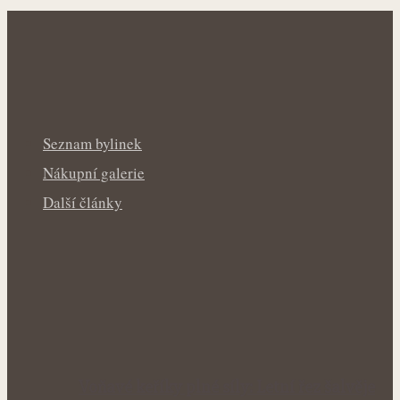
Seznam bylinek
Nákupní galerie
Další články
Voňavé keříky plné síly: Letní řez šalvěje