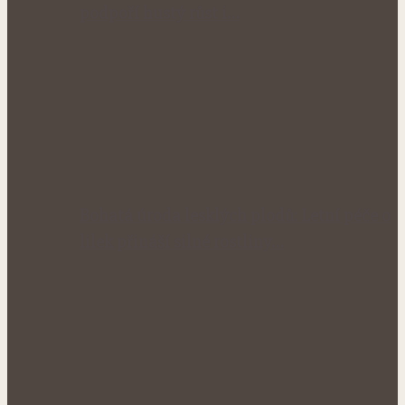
podpoří hustý růst i…
Bohatá úroda lesklých plodů: Letní péče o
lilek přináší silné rostliny…