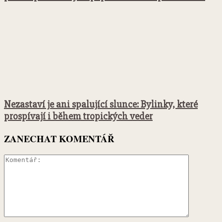
Nezastaví je ani spalující slunce: Bylinky, které
prospívají i během tropických veder
ZANECHAT KOMENTÁŘ