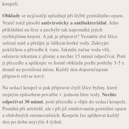
koupelí.
Obklady
se nejčastěji uplatňují při léčbě genitálního oparu.
antiviroticky a antibakteriálně
Vratič totiž působí
. Jeho
přikládání na léze a puchýře tak napomáhá jejich
rychlejšímu hojení. A jak je připravit? Vezměte dvě lžíce
sušené natě a přelijte je šálkem horké vody. Zakryjte
pokličkou a přiveďte k varu. Jakmile začne voda vřít,
odstavte tekutinu z plotny a nechte 15 minut odpočívat. Poté
ji přeceďte a aplikujte ve formě obkladu podle potřeby 3-5 x
denně na postižená místa. Každý den doporučujeme
připravit odvar nový.
Na sedací koupel si pak připravte čtyři lžíce byliny, které
Nechte
stejným způsobem povaříte v jednom litru vody.
odpočívat 30 minut
, poté přeceďte a vlijte do sedací koupele.
Pomáhá při artritidě, ale i při již zmiňovaném genitální oparu
a obdobných onemocněních. Koupele lze aplikovat každý
den po dobu nejvýše 4 týdnů.