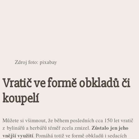
Zdroj foto: pixabay
Vratič ve formě obkladů či
koupelí
Můžete si všimnout, že během posledních cca 150 let vratič
Zůstalo jen jeho
z bylinářů a herbářů téměř zcela zmizel.
vnější využití
. Pomáhá totiž ve formě obkladů i sedacích