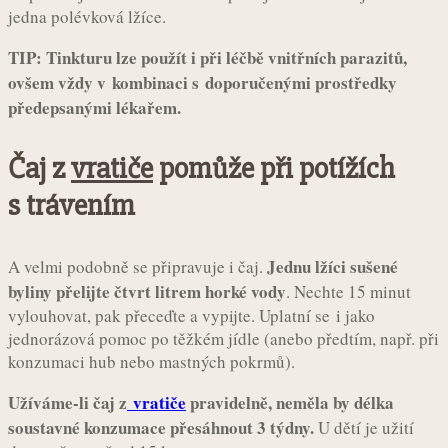
jedna polévková lžíce.
TIP: Tinkturu lze použít i při léčbě vnitřních parazitů,
ovšem vždy v kombinaci s doporučenými prostředky
předepsanými lékařem.
Čaj z
vratiče
pomůže při potížích
s trávením
Jednu lžíci sušené
A velmi podobně se připravuje i čaj.
byliny přelijte čtvrt litrem horké vody
. Nechte 15 minut
vylouhovat, pak přeceďte a vypijte. Uplatní se i jako
jednorázová pomoc po těžkém jídle (anebo předtím, např. při
konzumaci hub nebo mastných pokrmů).
Užíváme-li čaj z
vratiče
pravidelně, neměla by délka
soustavné konzumace přesáhnout 3 týdny.
U dětí je užití