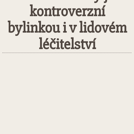
kontroverzní
bylinkou i v lidovém
léčitelství
Facebook
Twitter
Pinterest
What