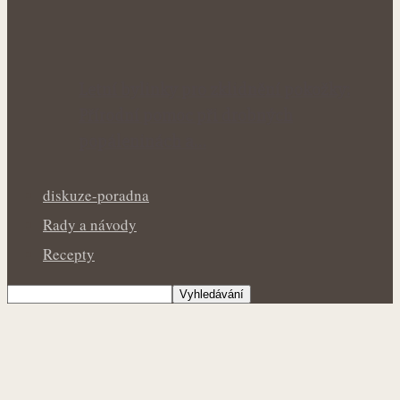
Letní bylinky pro zklidnění pokožky:
Přírodní pomoc při drobných
popáleninách a…
diskuze-poradna
Rady a návody
Recepty