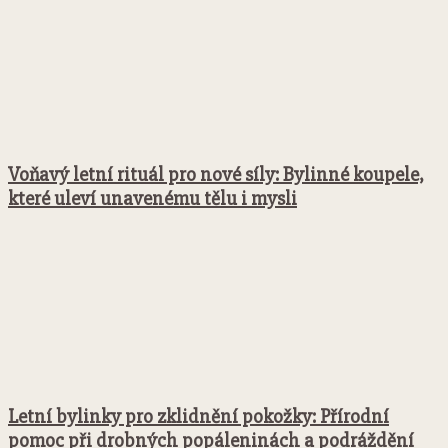
Voňavý letní rituál pro nové síly: Bylinné koupele,
které uleví unavenému tělu i mysli
Letní bylinky pro zklidnění pokožky: Přírodní
pomoc při drobných popáleninách a podráždění