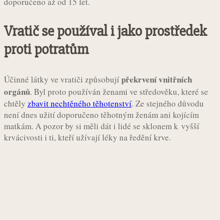
doporučeno až od 15 let.
Vratič se používal i jako prostředek
proti potratům
překrvení vnitřních
Účinné látky ve vratiči způsobují
orgánů
. Byl proto používán ženami ve středověku, které se
chtěly
zbavit nechtěného těhotenství
. Ze stejného důvodu
není dnes užití doporučeno těhotným ženám ani kojícím
matkám. A pozor by si měli dát i lidé se sklonem k vyšší
krvácivosti i ti, kteří užívají léky na ředění krve.