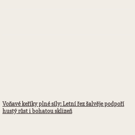
Facebook
Twitter
Pinterest
WhatsApp
Voňavé keříky plné síly: Letní řez šalvěje podpoří
hustý růst i bohatou sklizeň