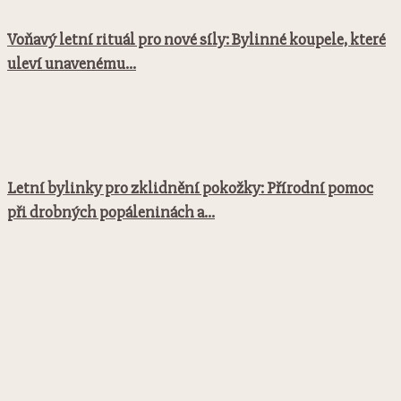
Voňavý letní rituál pro nové síly: Bylinné koupele, které
uleví unavenému...
Letní bylinky pro zklidnění pokožky: Přírodní pomoc
při drobných popáleninách a...