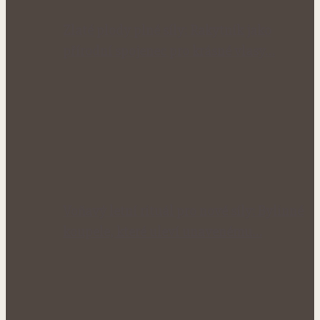
Zlaté plody plné síly: Rakytník jako
přírodní spojenec pro krásné vlasy…
Voňavý letní rituál pro nové síly: Bylinné
koupele, které uleví unavenému…