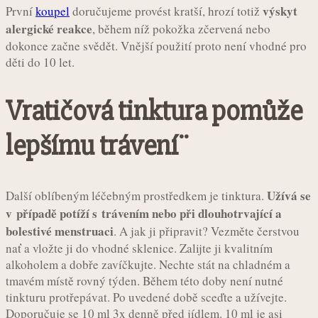
výskyt
První
koupel
doručujeme provést kratší, hrozí totiž
alergické reakce
, během níž pokožka zčervená nebo
dokonce začne svědět. Vnější použití proto není vhodné pro
děti do 10 let.
Vratičová tinktura pomůže
lepšímu trávení¨
Užívá se
Další oblíbeným léčebným prostředkem je tinktura.
v případě potíží s trávením nebo při dlouhotrvající a
bolestivé menstruaci
. A jak ji připravit? Vezměte čerstvou
nať a vložte ji do vhodné sklenice. Zalijte ji kvalitním
alkoholem a dobře zavíčkujte. Nechte stát na chladném a
tmavém místě rovný týden. Během této doby není nutné
tinkturu protřepávat. Po uvedené době sceďte a užívejte.
Doporučuje se 10 ml 3x denně před jídlem. 10 ml je asi