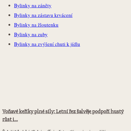
Bylinky na záněty
Bylinky na zástavu krvácení
Bylinky na žloutenku
Bylinky na zuby
Bylinky na zvýšení chuti k jídlu
Voňavé keříky plné síly: Letní řez šalvěje podpoří hustý
růst i...