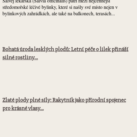
Šalvěj lékařská (Salvia officinalis) patří mezi nejcennější
středomořské léčivé bylinky, které si našly své místo nejen v
bylinkových zahrádkách, ale také na balkonech, terasách...
Bohatá úroda lesklých plodů: Letní péče o lilek přináší
silné rostliny...
Zlaté plody plné síly: Rakytník jako přírodní spojenec
pro krásné vlasy...