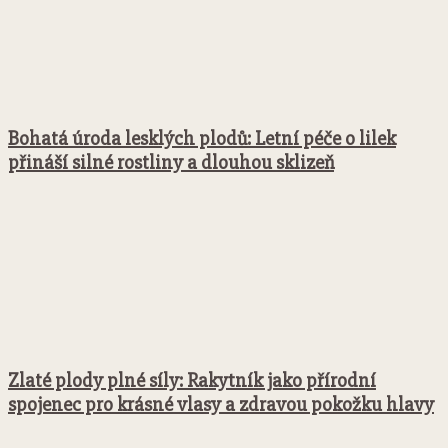
Bohatá úroda lesklých plodů: Letní péče o lilek
přináší silné rostliny a dlouhou sklizeň
Zlaté plody plné síly: Rakytník jako přírodní
spojenec pro krásné vlasy a zdravou pokožku hlavy