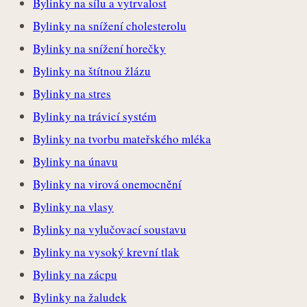
Bylinky na sílu a vytrvalost
Bylinky na snížení cholesterolu
Bylinky na snížení horečky
Bylinky na štítnou žlázu
Bylinky na stres
Bylinky na trávicí systém
Bylinky na tvorbu mateřského mléka
Bylinky na únavu
Bylinky na virová onemocnění
Bylinky na vlasy
Bylinky na vylučovací soustavu
Bylinky na vysoký krevní tlak
Bylinky na zácpu
Bylinky na žaludek