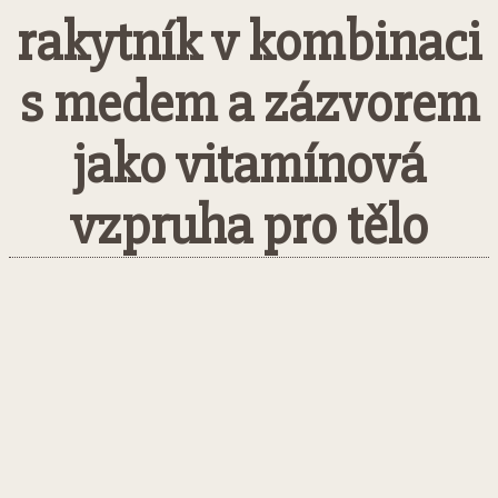
rakytník v kombinaci
s medem a zázvorem
jako vitamínová
vzpruha pro tělo
Facebook
Twitter
Pinterest
What