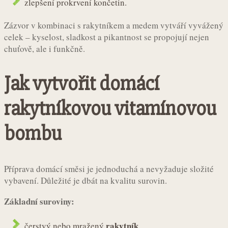
zlepšení prokrvení končetin.
Zázvor v kombinaci s rakytníkem a medem vytváří vyvážený
celek – kyselost, sladkost a pikantnost se propojují nejen
chuťově, ale i funkčně.
Jak vytvořit domácí
rakytníkovou vitamínovou
bombu
Příprava domácí směsi je jednoduchá a nevyžaduje složité
vybavení. Důležité je dbát na kvalitu surovin.
Základní suroviny:
rakytník
čerstvý nebo mražený
,