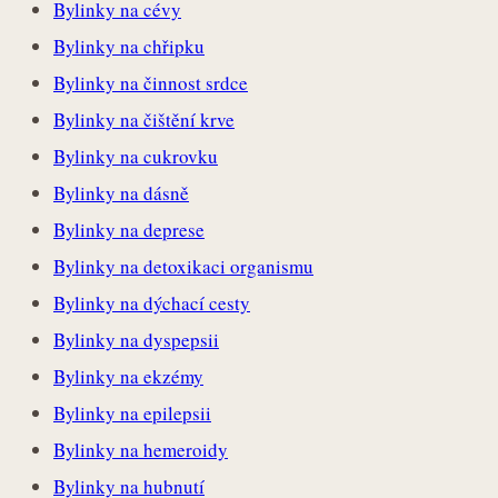
Bylinky na cévy
Bylinky na chřipku
Bylinky na činnost srdce
Bylinky na čištění krve
Bylinky na cukrovku
Bylinky na dásně
Bylinky na deprese
Bylinky na detoxikaci organismu
Bylinky na dýchací cesty
Bylinky na dyspepsii
Bylinky na ekzémy
Bylinky na epilepsii
Bylinky na hemeroidy
Bylinky na hubnutí