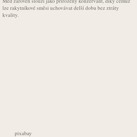
Med zároveň slouží jako přirozený konzervant, díky čemuž
lze rakytníkové směsi uchovávat delší dobu bez ztráty
kvality.
pixabay