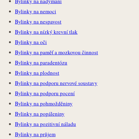
Bylinky na nadýmání
Bylinky na nemoci
Bylinky na nespavost
Bylinky na nízký krevní tlak
Bylinky na oči
Bylinky na paměť a mozkovou činnost
Bylinky na paradentózu
Bylinky na plodnost
Bylinky na podporu nervové soustavy
Bylinky na podporu pocení
Bylinky na pohmožděniny
Bylinky na popáleniny
Bylinky na pozitivní náladu
Bylinky na průjem