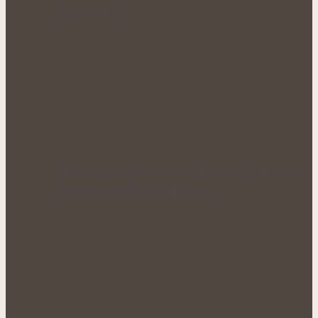
využitím
Léčivé víno: Starověká tradice, ve které se
spojovala síla bylinek a…