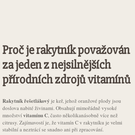
Proč je rakytník považován
za jeden z nejsilnějších
přírodních zdrojů vitamínů
Rakytník řešetlákový
je keř, jehož oranžové plody jsou
doslova nabité živinami. Obsahují mimořádně vysoké
vitamínu C
množství
, často několikanásobně více než
citrusy. Zajímavostí je, že vitamín C v rakytníku je velmi
stabilní a neztrácí se snadno ani při zpracování.