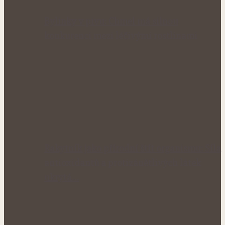
Bylinky v pivu: Chmel má silnou
konkurenci mezi léčivými rostlinami
Rakytník jako přírodní štít organismu: Síla
antioxidantů a protizánětlivých látek
ukrytá…