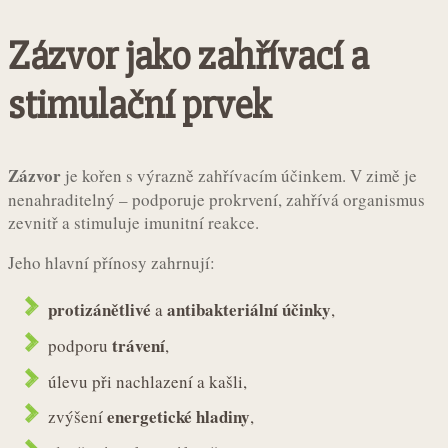
Zázvor jako zahřívací a
stimulační prvek
Zázvor
je kořen s výrazně zahřívacím účinkem. V zimě je
nenahraditelný – podporuje prokrvení, zahřívá organismus
zevnitř a stimuluje imunitní reakce.
Jeho hlavní přínosy zahrnují:
protizánětlivé
antibakteriální účinky
a
,
trávení
podporu
,
úlevu při nachlazení a kašli,
energetické hladiny
zvýšení
,