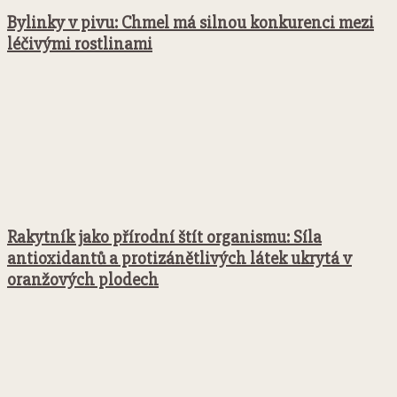
Bylinky v pivu: Chmel má silnou konkurenci mezi
léčivými rostlinami
Rakytník jako přírodní štít organismu: Síla
antioxidantů a protizánětlivých látek ukrytá v
oranžových plodech