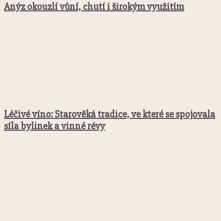
Anýz okouzlí vůní, chutí i širokým využitím
Léčivé víno: Starověká tradice, ve které se spojovala
síla bylinek a vinné révy