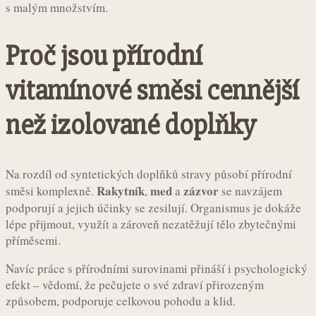
s malým množstvím.
Proč jsou přírodní
vitamínové směsi cennější
než izolované doplňky
Na rozdíl od syntetických doplňků stravy působí přírodní
Rakytník
med
zázvor
směsi komplexně.
,
a
se navzájem
podporují a jejich účinky se zesilují. Organismus je dokáže
lépe přijmout, využít a zároveň nezatěžují tělo zbytečnými
příměsemi.
Navíc práce s přírodními surovinami přináší i psychologický
efekt – vědomí, že pečujete o své zdraví přirozeným
způsobem, podporuje celkovou pohodu a klid.