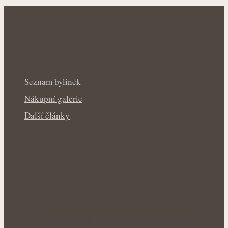
Seznam bylinek
Nákupní galerie
Další články
Anýz okouzlí vůní, chutí i širokým