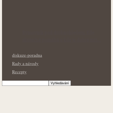
Rýmovník pod drobnohledem: Kde
skutečně pomáhá a kde je dobré mít…
diskuze-poradna
Rady a návody
Recepty