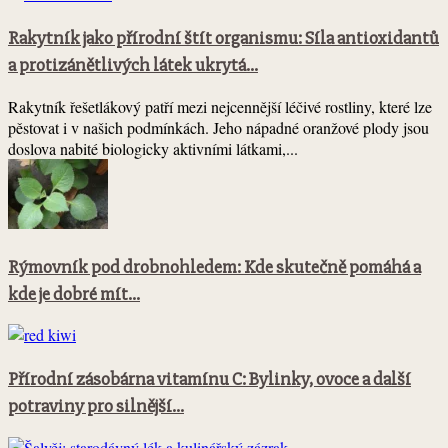
Rakytník jako přírodní štít organismu: Síla antioxidantů
a protizánětlivých látek ukrytá...
Rakytník řešetlákový patří mezi nejcennější léčivé rostliny, které lze
pěstovat i v našich podmínkách. Jeho nápadné oranžové plody jsou
doslova nabité biologicky aktivními látkami,...
Rýmovník pod drobnohledem: Kde skutečně pomáhá a
kde je dobré mít...
Přírodní zásobárna vitamínu C: Bylinky, ovoce a další
potraviny pro silnější...