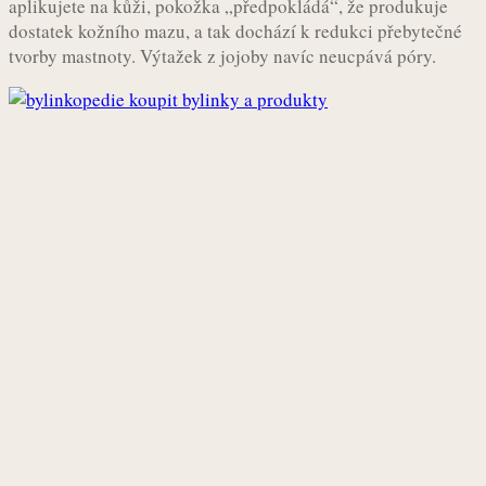
aplikujete na kůži, pokožka „předpokládá“, že produkuje
dostatek kožního mazu, a tak dochází k redukci přebytečné
tvorby mastnoty. Výtažek z jojoby navíc neucpává póry.