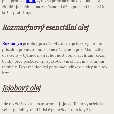
máta
pleť, protože
výrazně pomáhá redukovat akné. Má
zklidňující účinek na zanícenou kůži a pomáhá i na další
kožní problémy.
Rozmarýnový esenciální olej
Rozmarýn
je dobrý pro růst vlasů, ale je také výbornou
přísadou pro mastnou, k akné náchylnou pokožku. Látky
obsaženy v bylince mají schopnost pomáhat chránit kožní
buňky před poškozením způsobeným sluncem a volnými
radikály. Pokožce dodává potřebnou vlhkost a zlepšuje tok
krve.
Jojobový olej
jojoba
Jde o výtažek ze semen stromu
. Tento výtažek je
velmi podobný oleji lidské pokožky, proto když jej