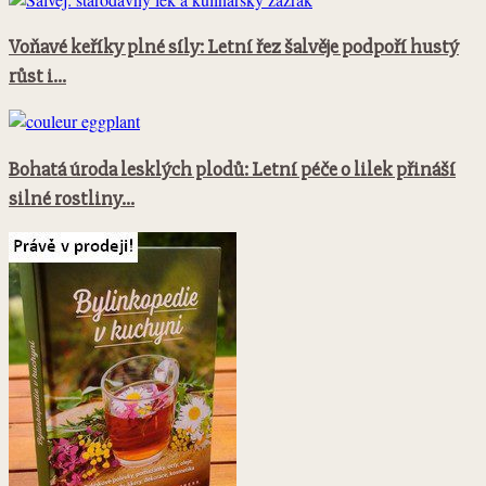
Voňavé keříky plné síly: Letní řez šalvěje podpoří hustý
růst i...
Bohatá úroda lesklých plodů: Letní péče o lilek přináší
silné rostliny...