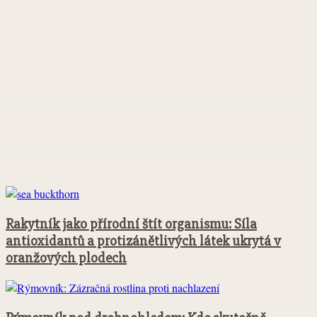
Facebook
Twitter
Pinterest
WhatsApp
Rakytník jako přírodní štít organismu: Síla
antioxidantů a protizánětlivých látek ukrytá v
oranžových plodech