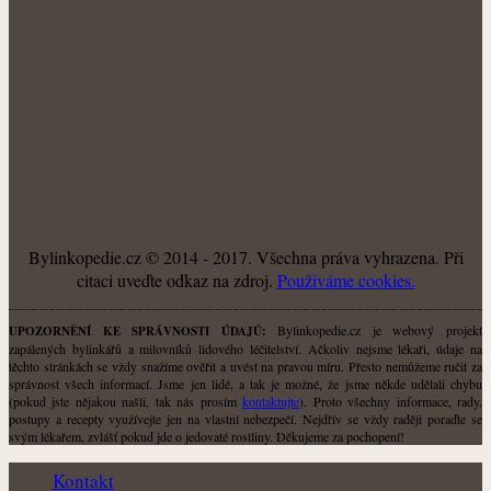
O NÁS
Bylinkopedie.cz © 2014 - 2017. Všechna práva vyhrazena. Při
citaci uveďte odkaz na zdroj.
Použiváme cookies.
Bylinkopedie.cz je webový projekt
UPOZORNĚNÍ KE SPRÁVNOSTI ÚDAJŮ:
zapálených bylinkářů a milovníků lidového léčitelství. Ačkoliv nejsme lékaři, údaje na
těchto stránkách se vždy snažíme ověřit a uvést na pravou míru. Přesto nemůžeme ručit za
správnost všech informací. Jsme jen lidé, a tak je možné, že jsme někde udělali chybu
(pokud jste nějakou našli, tak nás prosím
kontaktujte
). Proto všechny informace, rady,
postupy a recepty využívejte jen na vlastní nebezpečí. Nejdřív se vždy raději poraďte se
svým lékařem, zvlášť pokud jde o jedovaté rostliny. Děkujeme za pochopení!
Kontakt