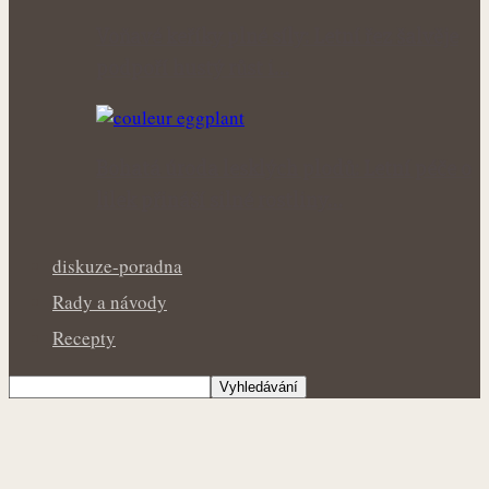
Voňavé keříky plné síly: Letní řez šalvěje
podpoří hustý růst i…
Bohatá úroda lesklých plodů: Letní péče o
lilek přináší silné rostliny…
diskuze-poradna
Rady a návody
Recepty