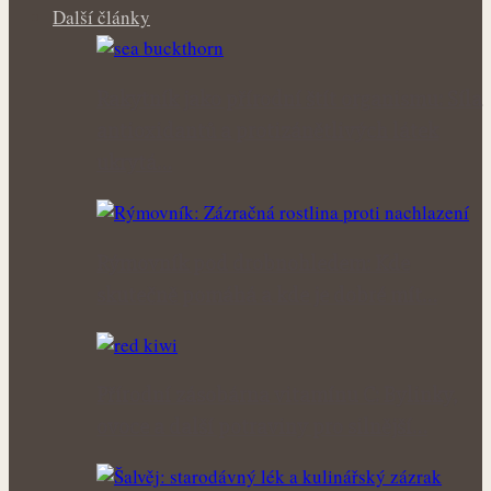
Další články
Rakytník jako přírodní štít organismu: Síla
antioxidantů a protizánětlivých látek
ukrytá…
Rýmovník pod drobnohledem: Kde
skutečně pomáhá a kde je dobré mít…
Přírodní zásobárna vitamínu C: Bylinky,
ovoce a další potraviny pro silnější…