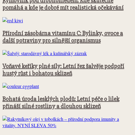
Rýmovník pod drobnohledem: Kde skutečně
pomáhá a kde je dobré mít realistická očekávání
Přírodní zásobárna vitamínu C: Bylinky, ovoce a
další potraviny pro silnější organismus
Voňavé keříky plné síly: Letní řez šalvěje podpoří
hustý růst i bohatou sklizeň
Bohatá úroda lesklých plodů: Letní péče o lilek
přináší silné rostliny a dlouhou sklizeň