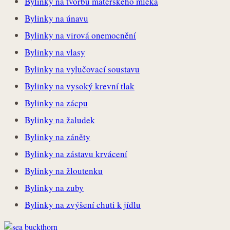
Bylinky na tvorbu mateřského mléka
Bylinky na únavu
Bylinky na virová onemocnění
Bylinky na vlasy
Bylinky na vylučovací soustavu
Bylinky na vysoký krevní tlak
Bylinky na zácpu
Bylinky na žaludek
Bylinky na záněty
Bylinky na zástavu krvácení
Bylinky na žloutenku
Bylinky na zuby
Bylinky na zvýšení chuti k jídlu