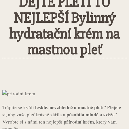
DEJTE PLETI TO
NEJLEPŠÍ Bylinný
hydratační krém na
mastnou pleť
Facebook
Twitter
Pinterest
What
lesklé, nevzhledné a mastné pleti
Trápíte se kvůli
? Přejete
působila mladě a svěže
si, aby vaše pleť krásně zářila a
?
přírodní krém
Vyrobte si s námi ten nejlepší
, který vám
pomůže.