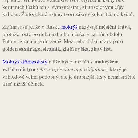
korunních lístků jen s výraznějšími, žlutozelenými cípy
kalichu. Žlutozelené listeny tvoří zákrov kolem těchto květů.
měsíční tráva,
Zajímavostí je, že v Rusku
mokrýš
nazývají
protože roste po dobu jednoho měsíce v jarním období.
Potom se zatahuje do země. Mezi jeho další názvy patří
golden saxifrage, sleziník, zlatá rybka, zlatý list.
mokrýšem
Mokrýš střídavolistý
může být zaměněn s
vstřícnolistým
(chrysosplenium oppositifolium),
který je
vzhledově velmi podobný, ale je drobnější, listy nemá srdčité
a má menší účinek.