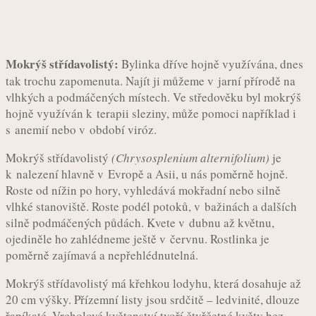
Mokrýš střídavolistý:
Bylinka dříve hojně využívána, dnes
tak trochu zapomenuta. Najít ji můžeme v jarní přírodě na
vlhkých a podmáčených místech. Ve středověku byl mokrýš
hojně využíván k terapii sleziny, může pomoci například i
s anemií nebo v období viróz.
Mokrýš střídavolistý
(Chrysosplenium alternifolium)
je
k nalezení hlavně v Evropě a Asii, u nás poměrně hojně.
Roste od nížin po hory, vyhledává mokřadní nebo silně
vlhké stanoviště. Roste podél potoků, v bažinách a dalších
silně podmáčených půdách. Kvete v dubnu až květnu,
ojediněle ho zahlédneme ještě v červnu. Rostlinka je
poměrně zajímavá a nepřehlédnutelná.
Mokrýš střídavolistý má křehkou lodyhu, která dosahuje až
20 cm výšky. Přízemní listy jsou srdčitě – ledvinité, dlouze
řapíkaté. Vrcholové květenství tvoří čtyřčetné květy bez