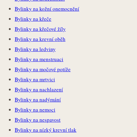
Bylinky na kožní onemocnění
Bylinky na křeče
Bylinky na křečové žíly
Bylinky na krevní oběh
Bylinky na ledviny
Bylinky na menstruaci
Bylinky na močové potíže
Bylinky na mrtvici
Bylinky na nachlazení
Bylinky na nadýmání
Bylinky na nemoci
Bylinky na nespavost
Bylinky na nízký krevní tlak