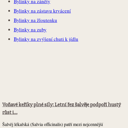
Bylinky na záněty
Bylinky na zástavu krvácení
Bylinky na žloutenku
Bylinky na zuby
Bylinky na zvýšení chuti k jídlu
Voňavé keříky plné síly: Letní řez šalvěje podpoří hustý
růst i...
Šalvěj lékařská (Salvia officinalis) patří mezi nejcennější