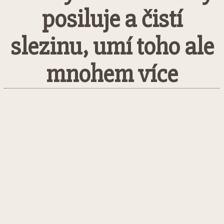
posiluje a čistí
slezinu, umí toho ale
mnohem více
Facebook
Twitter
Pinterest
What