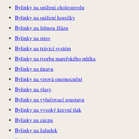
Bylinky na snížení cholesterolu
Bylinky na snížení horečky
Bylinky na štítnou žlázu
Bylinky na stres
Bylinky na trávicí systém
Bylinky na tvorbu mateřského mléka
Bylinky na únavu
Bylinky na virová onemocnění
Bylinky na vlasy
Bylinky na vylučovací soustavu
Bylinky na vysoký krevní tlak
Bylinky na zácpu
Bylinky na žaludek