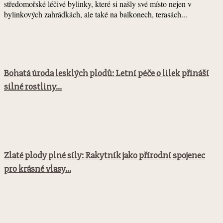
středomořské léčivé bylinky, které si našly své místo nejen v
bylinkových zahrádkách, ale také na balkonech, terasách...
Bohatá úroda lesklých plodů: Letní péče o lilek přináší
silné rostliny...
Zlaté plody plné síly: Rakytník jako přírodní spojenec
pro krásné vlasy...