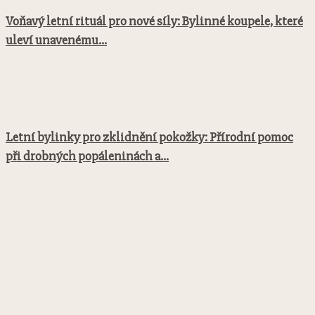
Voňavý letní rituál pro nové síly: Bylinné koupele, které
uleví unavenému...
Letní bylinky pro zklidnění pokožky: Přírodní pomoc
při drobných popáleninách a...