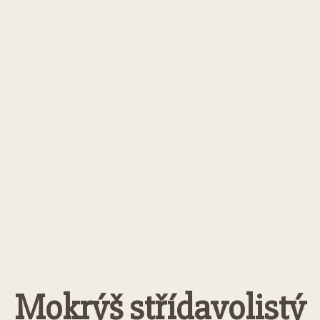
Mokrýš střídavolistý