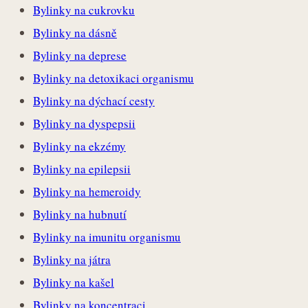
Bylinky na cukrovku
Bylinky na dásně
Bylinky na deprese
Bylinky na detoxikaci organismu
Bylinky na dýchací cesty
Bylinky na dyspepsii
Bylinky na ekzémy
Bylinky na epilepsii
Bylinky na hemeroidy
Bylinky na hubnutí
Bylinky na imunitu organismu
Bylinky na játra
Bylinky na kašel
Bylinky na koncentraci