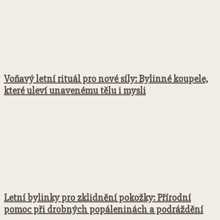
Voňavý letní rituál pro nové síly: Bylinné koupele,
které uleví unavenému tělu i mysli
Letní bylinky pro zklidnění pokožky: Přírodní
pomoc při drobných popáleninách a podráždění