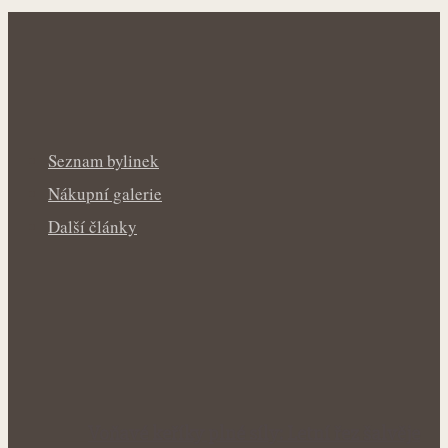
Seznam bylinek
Nákupní galerie
Další články
Voňavé keříky plné síly: Letní řez šalvěje