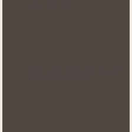
podpoří hustý růst i…
Bohatá úroda lesklých plodů: Letní péče o
lilek přináší silné rostliny…