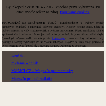
Bylinkopedie.cz © 2014 - 2017. Všechna práva vyhrazena. Při
citaci uveďte odkaz na zdroj.
Použiváme cookies.
Bylinkopedie.cz je webový projekt
UPOZORNĚNÍ KE SPRÁVNOSTI ÚDAJŮ:
zapálených bylinkářů a milovníků lidového léčitelství. Ačkoliv nejsme lékaři, údaje na
těchto stránkách se vždy snažíme ověřit a uvést na pravou míru. Přesto nemůžeme ručit za
správnost všech informací. Jsme jen lidé, a tak je možné, že jsme někde udělali chybu
(pokud jste nějakou našli, tak nás prosím
kontaktujte
). Proto všechny informace, rady,
postupy a recepty využívejte jen na vlastní nebezpečí. Nejdřív se vždy raději poraďte se
svým lékařem, zvlášť pokud jde o jedovaté rostliny. Děkujeme za pochopení!
Kontakt
reklama – ceník
MAMCI.CZ – Magazín pro maminky
Magazín pro zahrádkáře