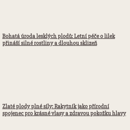
Bohatá úroda lesklých plodů: Letní péče o lilek
přináší silné rostliny a dlouhou sklizeň
Zlaté plody plné síly: Rakytník jako přírodní
spojenec pro krásné vlasy a zdravou pokožku hlavy