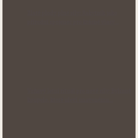
Zlaté plody plné síly: Rakytník jako
přírodní spojenec pro krásné vlasy…
Voňavý letní rituál pro nové síly: Bylinné
koupele, které uleví unavenému…