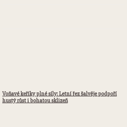
Facebook
Twitter
Pinterest
WhatsApp
Voňavé keříky plné síly: Letní řez šalvěje podpoří
hustý růst i bohatou sklizeň