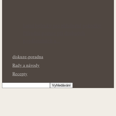
Letní bylinky pro zklidnění pokožky:
Přírodní pomoc při drobných
popáleninách a…
diskuze-poradna
Rady a návody
Recepty