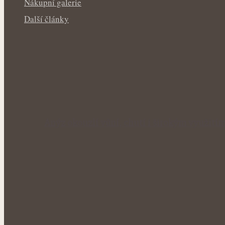
Nákupní galerie
Další články
Anýz okouzlí vůní, chutí i širokým využití