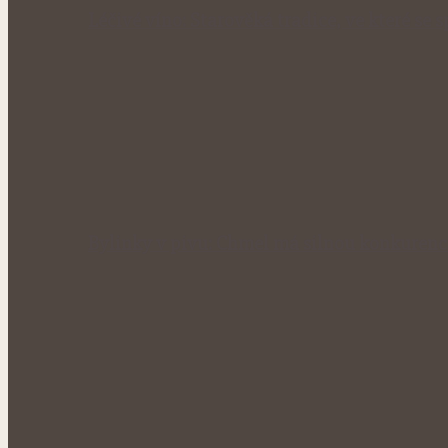
Léčivé víno: Starověká tradice, ve které se 
Bylinky v pivu: Chmel má silnou konkurenc