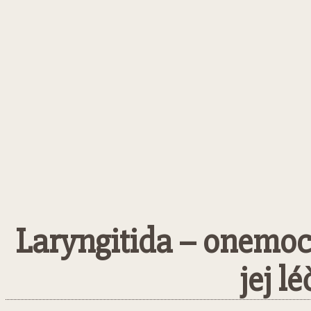
Laryngitida – onemocn
jej l