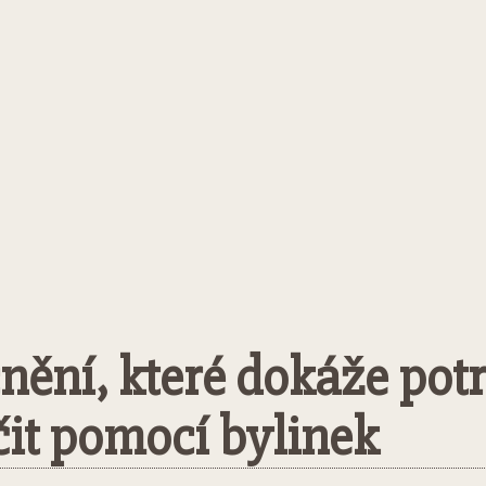
ění, které dokáže potrá
éčit pomocí bylinek