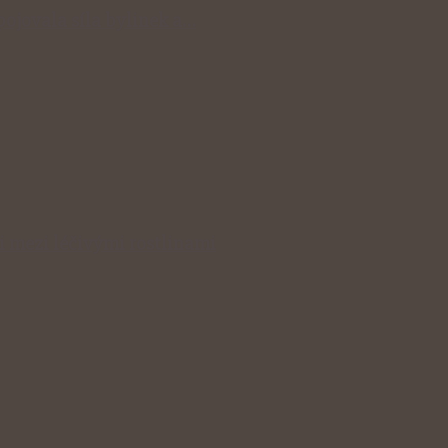
spojovala síla bylinek a…
i mezi léčivými rostlinami