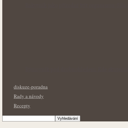
Rakytník jako přírodní štít organismu: Síla
Rýmovník pod drobnohledem: Kde skutečně
diskuze-poradna
Rady a návody
Recepty