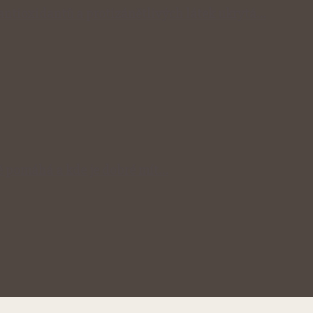
 antioxidantů a protizánětlivých látek ukrytá…
 pomáhá a kde je dobré mít…