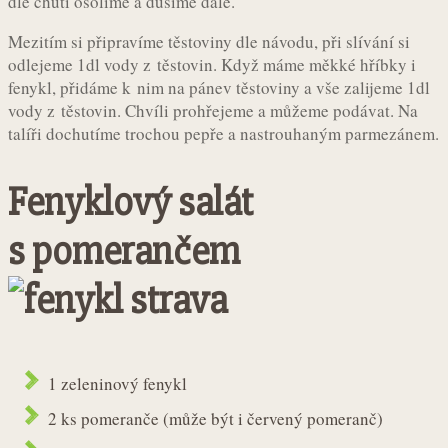
dle chuti osolíme a dusíme dále.
Mezitím si připravíme těstoviny dle návodu, při slívání si
odlejeme 1dl vody z těstovin. Když máme měkké hříbky i
fenykl, přidáme k nim na pánev těstoviny a vše zalijeme 1dl
vody z těstovin. Chvíli prohřejeme a můžeme podávat. Na
talíři dochutíme trochou pepře a nastrouhaným parmezánem.
Fenyklový salát
s pomerančem
1 zeleninový fenykl
2 ks pomeranče (může být i červený pomeranč)