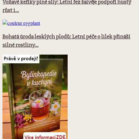
Voňavé keříky plné síly: Letní řez šalvěje podpoří hustý
růst i...
Bohatá úroda lesklých plodů: Letní péče o lilek přináší
silné rostliny...