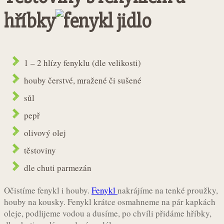
hříbky
1 – 2 hlízy fenyklu (dle velikosti)
houby čerstvé, mražené či sušené
sůl
pepř
olivový olej
těstoviny
dle chuti parmezán
Očistíme fenykl i houby.
Fenykl
nakrájíme na tenké proužky,
houby na kousky. Fenykl krátce osmahneme na pár kapkách
oleje, podlijeme vodou a dusíme, po chvíli přidáme hříbky,