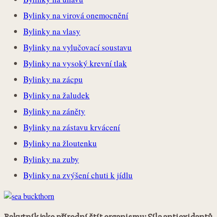
Bylinky na virová onemocnění
Bylinky na vlasy
Bylinky na vylučovací soustavu
Bylinky na vysoký krevní tlak
Bylinky na zácpu
Bylinky na žaludek
Bylinky na záněty
Bylinky na zástavu krvácení
Bylinky na žloutenku
Bylinky na zuby
Bylinky na zvýšení chuti k jídlu