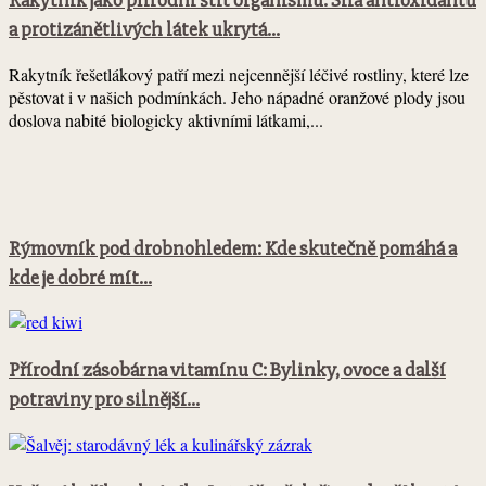
Rakytník jako přírodní štít organismu: Síla antioxidantů
a protizánětlivých látek ukrytá...
Rakytník řešetlákový patří mezi nejcennější léčivé rostliny, které lze
pěstovat i v našich podmínkách. Jeho nápadné oranžové plody jsou
doslova nabité biologicky aktivními látkami,...
Rýmovník pod drobnohledem: Kde skutečně pomáhá a
kde je dobré mít...
Přírodní zásobárna vitamínu C: Bylinky, ovoce a další
potraviny pro silnější...