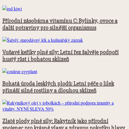
Přírodní zásobárna vitamínu C: Bylinky, ovoce a
další potraviny pro silnější organismus
Voňavé keříky plné síly: Letní řez šalvěje podpoří
hustý růst i bohatou sklizeň
Bohatá úroda lesklých plodů: Letní péče o lilek
přináší silné rostliny a dlouhou sklizeň
Zlaté plody plné síly: Rakytník jako přírodní
spojenec pro krásné vlasy a zdravou pokožku hlavy