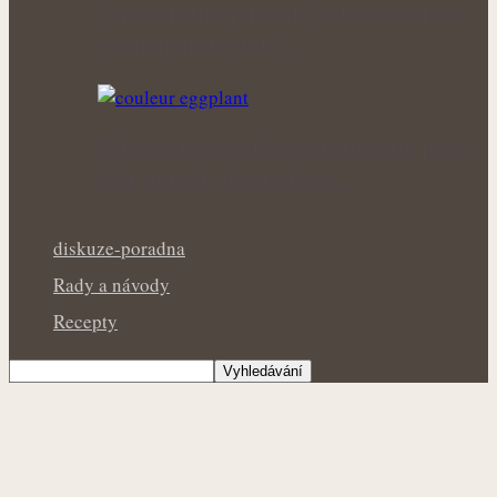
Voňavé keříky plné síly: Letní řez šalvěje
podpoří hustý růst i…
Bohatá úroda lesklých plodů: Letní péče o
lilek přináší silné rostliny…
diskuze-poradna
Rady a návody
Recepty