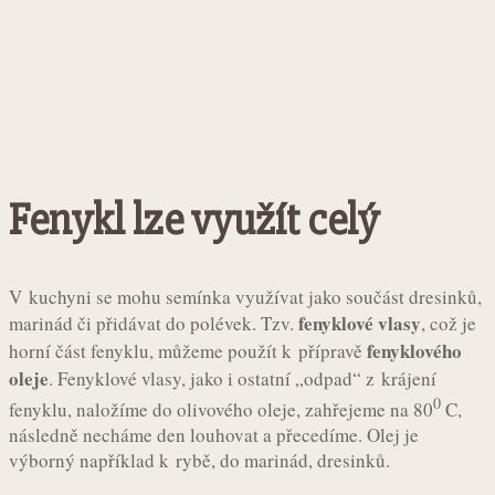
Fenykl lze využít celý
V kuchyni se mohu semínka využívat jako součást dresinků,
fenyklové vlasy
marinád či přidávat do polévek. Tzv.
, což je
fenyklového
horní část fenyklu, můžeme použít k přípravě
oleje
. Fenyklové vlasy, jako i ostatní „odpad“ z krájení
0
fenyklu, naložíme do olivového oleje, zahřejeme na 80
C,
následně necháme den louhovat a přecedíme. Olej je
výborný například k rybě, do marinád, dresinků.