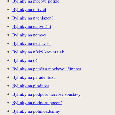
Bylinky na močové potíže
Bylinky na mrtvici
Bylinky na nachlazení
Bylinky na nadýmání
Bylinky na nemoci
Bylinky na nespavost
Bylinky na nízký krevní tlak
Bylinky na oči
Bylinky na paměť a mozkovou činnost
Bylinky na paradentózu
Bylinky na plodnost
Bylinky na podporu nervové soustavy
Bylinky na podporu pocení
Bylinky na pohmožděniny