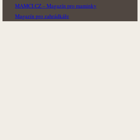
MAMCI.CZ – Magazín pro maminky
Magazín pro zahrádkáře