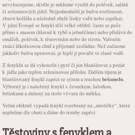
nevyhazujeme, skvěle je můžeme využít do polévek, salátů
či zeleninových jídel. Nejjednodušší je bulvu rozříznout,
zbavit košťálu a následně zbylé lístky vařit nebo zapékat.
V jižní Evropě se fenykl těší velké oblibě, často se peče
přímo s masem (hlavně k rybě a jehněčímu) nebo přidává do
omáček, polévek, k těstovinám nebo do rizota. Vařením
ztrácí lékořicovou chuť a příjemně zesládne. Než začneme
jakkoliv bulvu upravovat, je lepší ji povařit ve slané vodě.
Z fenyklu se dá vykouzlit i pyré či jen blanšírovat a podat
k jídlu jako teplou zeleninovou přílohu. Dalším tipem je
bešamelu
blanšírovaný fenykl zapéct se sýrem a trochou
.
Výborný je i naložený fenykl s česnekem, šalotkou,
bylinkami a dušený na troše vývaru do měkka.
Velmi efektně vypadá fenykl rozebraný na „mističky“, které
naplníme dle chuti a dáme do trouby zapéct.
Těstoviny s fenyklem a