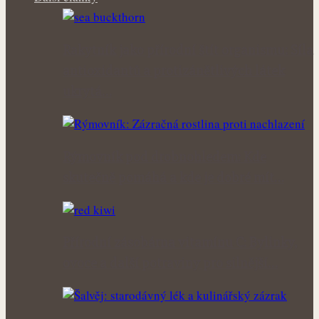
Rakytník jako přírodní štít organismu: Síla
antioxidantů a protizánětlivých látek
ukrytá…
Rýmovník pod drobnohledem: Kde
skutečně pomáhá a kde je dobré mít…
Přírodní zásobárna vitamínu C: Bylinky,
ovoce a další potraviny pro silnější…