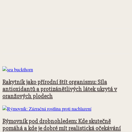
Facebook
Twitter
Pinterest
WhatsApp
Rakytník jako přírodní štít organismu: Síla
antioxidantů a protizánětlivých látek ukrytá v
oranžových plodech
Rýmovník pod drobnohledem: Kde skutečně
pomáhá a kde je dobré mít realistická očekávání