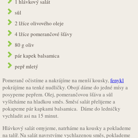
1 hlávkový salát
sůl
2 lžíce olivového oleje
4 lžíce pomerančové šťávy
80 g oliv
pár kapek balsamica
pepř mletý
Pomeranč očistíme a nakrájíme na menší kousky,
fenykl
pokrájíme na tenké nudličky. Obojí dáme do jedné mísy a
posypeme pepřem. Olej, pomerančovou šťávu a sůl
vyšleháme na hladkou směs. Směsí salát přelijeme a
pokapeme pár kapkami balsamica. Dáme do ledničky
vychladit asi na 15 minut.
Hlávkový salát omyjeme, natrháme na kousky a poklademe
na talíř. Na salát navrstvíme vychlazenou směs, poklademe