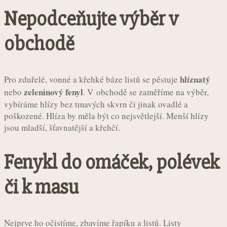
Nepodceňujte výběr v
obchodě
hlíznatý
Pro zduřelé, vonné a křehké báze listů se pěstuje
zeleninový fenyl
nebo
. V obchodě se zaměříme na výběr,
vybíráme hlízy bez tmavých skvrn či jinak ovadlé a
poškozené. Hlíza by měla být co nejsvětlejší. Menší hlízy
jsou mladší, šťavnatější a křehčí.
Fenykl do omáček, polévek
či k masu
Nejprve ho očistíme, zbavíme řapíku a listů. Listy