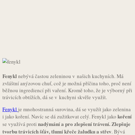
Facebook
Twitter
Pinterest
What
Fenykl
nebývá častou zeleninou v našich kuchyních. Má
zvláštní anýzovou chuť, což je možná příčina toho, proč není
běžnou ingrediencí při vaření. Kromě toho, že je výborný při
trávicích obtížích, dá se v kuchyni skvěle využít.
Fenykl
je mnohostranná surovina, dá se využít jako zelenina
koření
i jako koření. Navíc se dá zužitkovat celý. Fenykl jako
nadýmání a pro zlepšení trávení. Zlepšuje
se využívá proti
tvorbu trávicích šťáv, tlumí křeče žaludku a střev
. Bývá