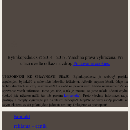
O NÁS
Bylinkopedie.cz © 2014 - 2017. Všechna práva vyhrazena. Při
citaci uveďte odkaz na zdroj.
Použiváme cookies.
Bylinkopedie.cz je webový projekt
UPOZORNĚNÍ KE SPRÁVNOSTI ÚDAJŮ:
zapálených bylinkářů a milovníků lidového léčitelství. Ačkoliv nejsme lékaři, údaje na
těchto stránkách se vždy snažíme ověřit a uvést na pravou míru. Přesto nemůžeme ručit za
správnost všech informací. Jsme jen lidé, a tak je možné, že jsme někde udělali chybu
(pokud jste nějakou našli, tak nás prosím
kontaktujte
). Proto všechny informace, rady,
postupy a recepty využívejte jen na vlastní nebezpečí. Nejdřív se vždy raději poraďte se
svým lékařem, zvlášť pokud jde o jedovaté rostliny. Děkujeme za pochopení!
Kontakt
reklama – ceník