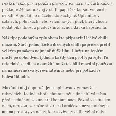
reakci,
takže první použití proveďte jen na malé části kůže a
počkejte 24 hodin. Olej z chilli papriček kupodivu téměř
nepálí. A použít ho můžete i do kuchyně. Uplatní se v
salátech, polévkách nebo zeleninových jídel, který chcete
dodat pikantnost a především značnou dávku kapsaicinu.
Náš tip: podobným způsobem lze připravit i léčivé chilli
mazání. Stačí jednu lžičku drcených chilli papriček přelít
velkým panákem nejméně 60% lihu. Uložte na teplém
místě po dobu dvou týdnů a každý den protřepávejte. Po
této době sceďte a okamžitě můžete chilli mazání používat
na namožené svaly, revmatismus nebo při potížích s
bolestí kloubů.
Mazání i olej
doporučujeme aplikovat v gumových
rukavicích. Jedině tak si uchráníte oči a jiná citlivá místa
před nechtěnou sekundární kontaminací. Pokud vsadíte jen
na mytí rukou, vezměte si k ruce kartáček a nezapomínejte
ani na prostory za nehty, kde se zbytky chilli velmi rády