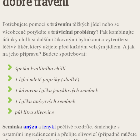
dobré trávení
trávením
Potřebujete pomoci s
těžkých jídel nebo se
trávicími problémy
všeobecně potýkáte s
? Pak kombinujte
účinky chilli si dalšími šikovnými bylinkami a vytvořte si
léčivý likér, který užijete před každým velkým jídlem. A jak
na jeho přípravu? Budete spotřebovat:
špetku kvalitního chilli
1 lžíci mleté papriky (sladké)
1 kávovou lžičku fenyklových semínek
1 lžičku anýzových semínek
půl litru slivovice
Semínka
anýzu
a
fenykl
pečlivě rozdrťte. Smíchejte s
ostatními ingrediencemi a přelijte slivovicí (případně můžete