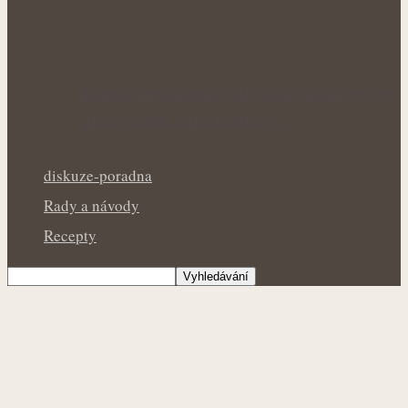
Bohatá úroda lesklých plodů: Letní péče o
lilek přináší silné rostliny…
diskuze-poradna
Rady a návody
Recepty