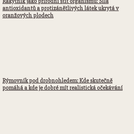
Rakytník jako přírodní štít organismu: Síla
antioxidantů a protizánětlivých látek ukrytá v
oranžových plodech
Rýmovník pod drobnohledem: Kde skutečně
pomáhá a kde je dobré mít realistická očekávání