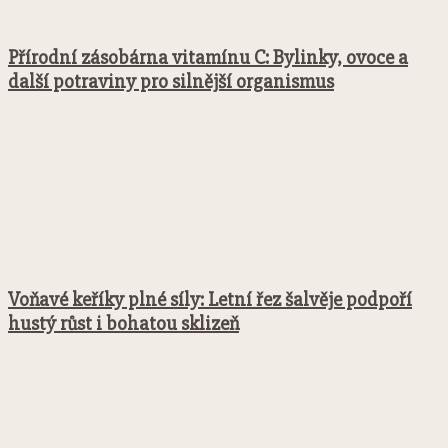
Přírodní zásobárna vitamínu C: Bylinky, ovoce a
další potraviny pro silnější organismus
Voňavé keříky plné síly: Letní řez šalvěje podpoří
hustý růst i bohatou sklizeň