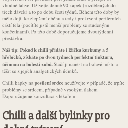
vhodné lahve. Užívejte denně 90 kapek (rozdělených do
třech dávek) a to po dobu šesti týdnů. Během této doby by
mělo dojít ke zlepšení oběhu a tedy i prokrvení periferních
částí těla (pocítíte jistě menší problémy se studenými
končetinami). Po této době doporučujeme dvoutýdenní
přestávku.
Náš tip: Pokud k chilli přidáte i lžičku kurkumy a 5
hřebíčků, získáte po dvou týdnech perfektní tinkturu,
účinnou na bolesti zubů.
Stačí ji nanést na bolavé místo a
těšit se z jejích analgetických účinků.
posílení srdce
Chilli kapky na
neužívejte v případě, že trpíte
problémy se srdcem, případně vysokým tlakem.
Doporučujeme konzultaci s lékařem
Chilli a další bylinky pro