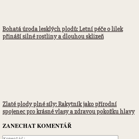
Bohatá úroda lesklých plodů: Letní péče o lilek
přináší silné rostliny a dlouhou sklizeň
Zlaté plody plné síly: Rakytník jako přírodní
spojenec pro krásné vlasy a zdravou pokožku hlavy
ZANECHAT KOMENTÁŘ