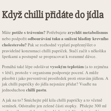
Když chilli přidáte do jídla
potíže s trávením?
zrychlit metabolismus
Máte
Potřebujete
odbourávání tuku a snížení hladiny krevního
nebo podpořit
cholesterolu?
Pak se rozhodně vyplatí popřemýšlet o
pravidelné konzumaci chilli papriček. Stačí začít s několika
špetkami a postupně se propracovat k rozumné dávce.
vysokým teplotám
Pomáhá také lépe odolávat
(a to zejména
v létě), protože v organismu podporuje pocení. A může
působit i jako preventivní prostředek proti otravám jídlem. A
jak chilli papričky do jídla nejsnáze přidat? Vsaďte na
chilli pastu
jednoduchou
.
A jak na to? Smíchejte půl kila chilli papričky a to včetně
semínek. Odstraňte jen zelené části stopky. Přidejte 300 ml