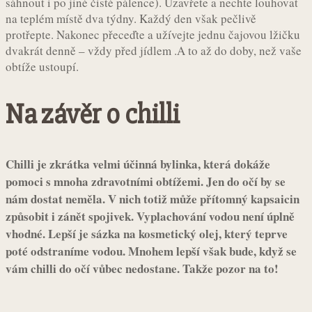
sáhnout i po jiné čisté pálence). Uzavřete a nechte louhovat
na teplém místě dva týdny. Každý den však pečlivě
protřepte. Nakonec přeceďte a užívejte jednu čajovou lžičku
dvakrát denně – vždy před jídlem .A to až do doby, než vaše
obtíže ustoupí.
Na závěr o chilli
Chilli je zkrátka velmi účinná bylinka, která dokáže
pomoci s mnoha zdravotními obtížemi. Jen do očí by se
nám dostat neměla. V nich totiž může přítomný kapsaicin
způsobit i zánět spojivek. Vyplachování vodou není úplně
vhodné. Lepší je sázka na kosmetický olej, který teprve
poté odstraníme vodou. Mnohem lepší však bude, když se
vám chilli do očí vůbec nedostane. Takže pozor na to!