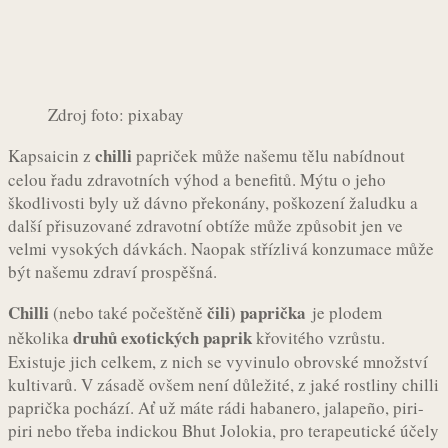
Zdroj foto: pixabay
chilli
Kapsaicin z
papriček může našemu tělu nabídnout
celou řadu zdravotních výhod a benefitů. Mýtu o jeho
škodlivosti byly už dávno překonány, poškození žaludku a
další přisuzované zdravotní obtíže může způsobit jen ve
velmi vysokých dávkách. Naopak střízlivá konzumace může
být našemu zdraví prospěšná.
Chilli
čili) paprička
(nebo také počeštěně
je plodem
druhů exotických paprik
několika
křovitého vzrůstu.
Existuje jich celkem, z nich se vyvinulo obrovské množství
kultivarů. V zásadě ovšem není důležité, z jaké rostliny chilli
paprička pochází. Ať už máte rádi habanero, jalapeño, piri-
piri nebo třeba indickou Bhut Jolokia, pro terapeutické účely