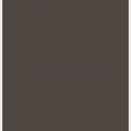
ukrytá…
Rýmovník pod drobnohledem: Kde
skutečně pomáhá a kde je dobré mít…