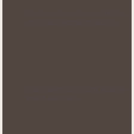
Přírodní zásobárna vitamínu C: Bylinky,
ovoce a další potraviny pro silnější…
Voňavé keříky plné síly: Letní řez šalvěje
podpoří hustý růst i…