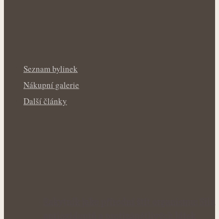
Seznam bylinek
Nákupní galerie
Další články
Rakytník jako přírodní štít organismu: Síla
antioxidantů a protizánětlivých látek