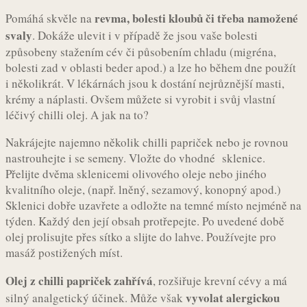
revma, bolesti kloubů či třeba namožené
Pomáhá skvěle na
svaly
. Dokáže ulevit i v případě že jsou vaše bolesti
způsobeny stažením cév či působením chladu (migréna,
bolesti zad v oblasti beder apod.) a lze ho během dne použít
i několikrát. V lékárnách jsou k dostání nejrůznější masti,
krémy a náplasti. Ovšem můžete si vyrobit i svůj vlastní
léčivý chilli olej. A jak na to?
Nakrájejte najemno několik chilli papriček nebo je rovnou
nastrouhejte i se semeny. Vložte do vhodné sklenice.
Přelijte dvěma sklenicemi olivového oleje nebo jiného
kvalitního oleje, (např. lněný, sezamový, konopný apod.)
Sklenici dobře uzavřete a odložte na temné místo nejméně na
týden. Každý den její obsah protřepejte. Po uvedené době
olej prolisujte přes sítko a slijte do lahve. Používejte pro
masáž postižených míst.
Olej z chilli papriček zahřívá
, rozšiřuje krevní cévy a má
vyvolat alergickou
silný analgetický účinek. Může však