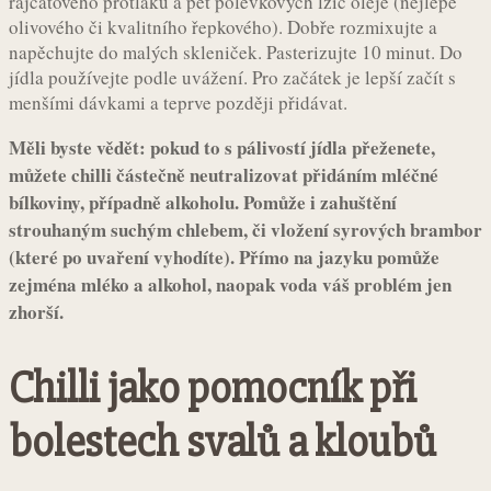
rajčatového protlaku a pět polévkových lžic oleje (nejlépe
olivového či kvalitního řepkového). Dobře rozmixujte a
napěchujte do malých skleniček. Pasterizujte 10 minut. Do
jídla používejte podle uvážení. Pro začátek je lepší začít s
menšími dávkami a teprve později přidávat.
Měli byste vědět: pokud to s pálivostí jídla přeženete,
můžete chilli částečně neutralizovat přidáním mléčné
bílkoviny, případně alkoholu. Pomůže i zahuštění
strouhaným suchým chlebem, či vložení syrových brambor
(které po uvaření vyhodíte). Přímo na jazyku pomůže
zejména mléko a alkohol, naopak voda váš problém jen
zhorší.
Chilli jako pomocník při
bolestech svalů a kloubů