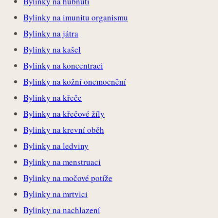
Bylinky na hubnutí
Bylinky na imunitu organismu
Bylinky na játra
Bylinky na kašel
Bylinky na koncentraci
Bylinky na kožní onemocnění
Bylinky na křeče
Bylinky na křečové žíly
Bylinky na krevní oběh
Bylinky na ledviny
Bylinky na menstruaci
Bylinky na močové potíže
Bylinky na mrtvici
Bylinky na nachlazení