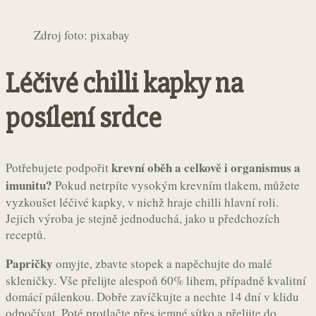
Zdroj foto: pixabay
Léčivé chilli kapky na
posílení srdce
krevní oběh a celkově i organismus a
Potřebujete podpořit
imunitu?
Pokud netrpíte vysokým krevním tlakem, můžete
vyzkoušet léčivé kapky, v nichž hraje chilli hlavní roli.
Jejich výroba je stejně jednoduchá, jako u předchozích
receptů.
Papričky
omyjte, zbavte stopek a napěchujte do malé
skleničky. Vše přelijte alespoň 60% lihem, případně kvalitní
domácí pálenkou. Dobře zavíčkujte a nechte 14 dní v klidu
odpočívat. Poté protlačte přes jemné sítko a přelijte do