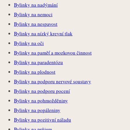
Bylinky na nadýmání
Bylinky na nemoci
Bylinky na nespavost
Bylinky na nízký krevní tlak
Bylinky na oči
Bylinky na paměť a mozkovou činnost
Bylinky na paradentózu
Bylinky na plodnost
Bylinky na podporu nervové soustavy
Bylinky na podporu pocení
Bylinky na pohmožděniny
Bylinky na popáleniny
Bylinky na pozitivní náladu
Bylinky na průjem