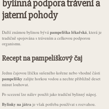
bylinná podpora trávení a
jaterní pohody
pampeliška lékařská
Další známou bylinou bývá
, která je
tradičně spojována s trávením a celkovou podporou
organismu.
Recept na pampeliškový čaj
Jednu čajovou lžičku sušeného kořene nebo vhodné části
pampelišky
zalijte horkou vodou a nechte přibližně deset
minut louhovat.
Po scezení lze nálev použít jako tradiční bylinný nápoj.
Bylinky na játra
je však potřeba používat s rozvahou.