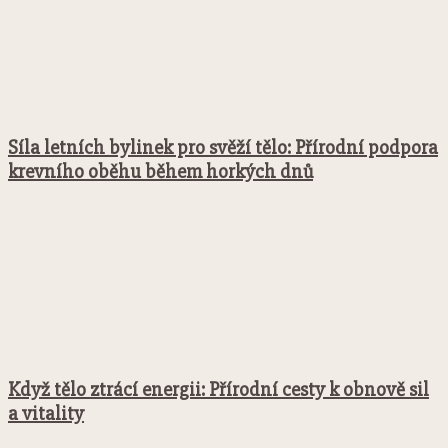
Síla letních bylinek pro svěží tělo: Přírodní podpora
krevního oběhu během horkých dnů
Když tělo ztrácí energii: Přírodní cesty k obnově sil
a vitality