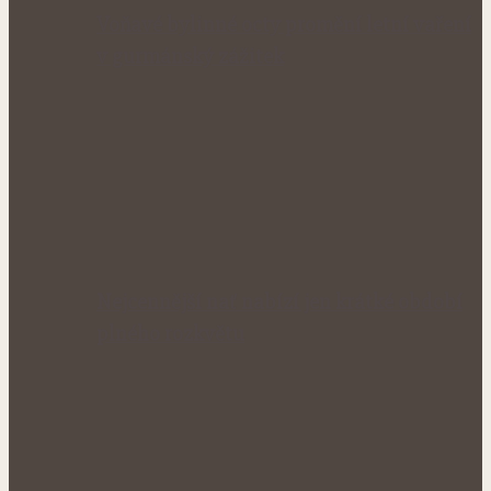
Voňavé bylinné octy promění letní vaření
v gurmánský zážitek
Nejcennější nať nabízí jen krátké období
plného rozkvětu