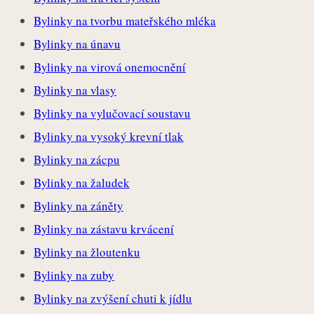
Bylinky na tvorbu mateřského mléka
Bylinky na únavu
Bylinky na virová onemocnění
Bylinky na vlasy
Bylinky na vylučovací soustavu
Bylinky na vysoký krevní tlak
Bylinky na zácpu
Bylinky na žaludek
Bylinky na záněty
Bylinky na zástavu krvácení
Bylinky na žloutenku
Bylinky na zuby
Bylinky na zvýšení chuti k jídlu