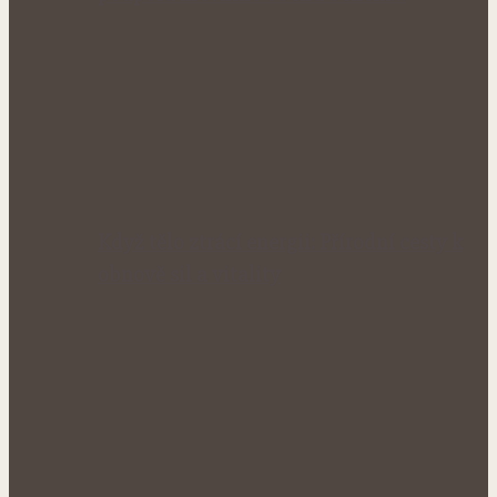
Když tělo ztrácí energii: Přírodní cesty k
obnově sil a vitality