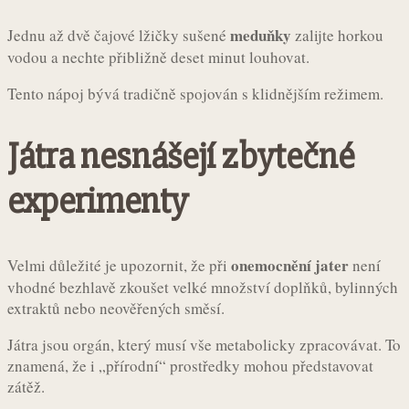
meduňky
Jednu až dvě čajové lžičky sušené
zalijte horkou
vodou a nechte přibližně deset minut louhovat.
Tento nápoj bývá tradičně spojován s klidnějším režimem.
Játra nesnášejí zbytečné
experimenty
onemocnění jater
Velmi důležité je upozornit, že při
není
vhodné bezhlavě zkoušet velké množství doplňků, bylinných
extraktů nebo neověřených směsí.
Játra jsou orgán, který musí vše metabolicky zpracovávat. To
znamená, že i „přírodní“ prostředky mohou představovat
zátěž.