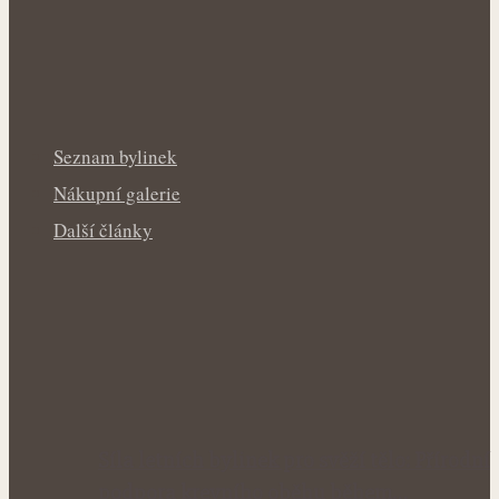
Seznam bylinek
Nákupní galerie
Další články
Síla letních bylinek pro svěží tělo: Přírodní
podpora krevního oběhu během…