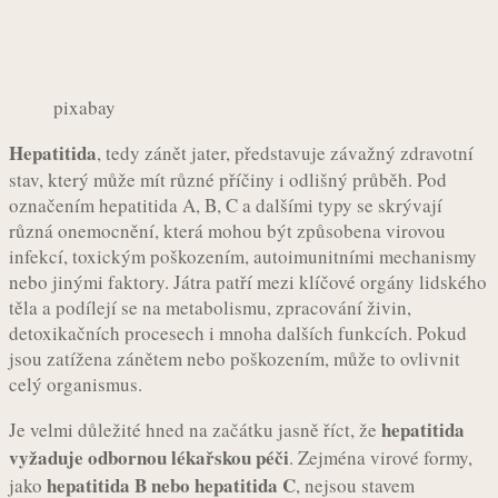
pixabay
Hepatitida
, tedy zánět jater, představuje závažný zdravotní
stav, který může mít různé příčiny i odlišný průběh. Pod
označením hepatitida A, B, C a dalšími typy se skrývají
různá onemocnění, která mohou být způsobena virovou
infekcí, toxickým poškozením, autoimunitními mechanismy
nebo jinými faktory. Játra patří mezi klíčové orgány lidského
těla a podílejí se na metabolismu, zpracování živin,
detoxikačních procesech i mnoha dalších funkcích. Pokud
jsou zatížena zánětem nebo poškozením, může to ovlivnit
celý organismus.
hepatitida
Je velmi důležité hned na začátku jasně říct, že
vyžaduje odbornou lékařskou péči
. Zejména virové formy,
hepatitida B nebo hepatitida C
jako
, nejsou stavem