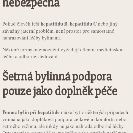
nebezpečná
hepatitidu B
hepatitidu C
Pokud člověk řeší
,
nebo jiný
závažný jaterní problém, není prostor pro samostatné
nahrazování léčby bylinami.
Některé formy onemocnění vyžadují cílenou medicínskou
léčbu a odborné sledování.
Šetrná bylinná podpora
pouze jako doplněk péče
Pomoc bylin při hepatitidě
může být v některých případech
vnímána jako doplňková podpora celkového komfortu nebo
šetrného režimu, ale nikdy ne jako náhrada odborné léčby.
Ostropestřec, pampeliška, meduňka nebo artyčok patří mezi