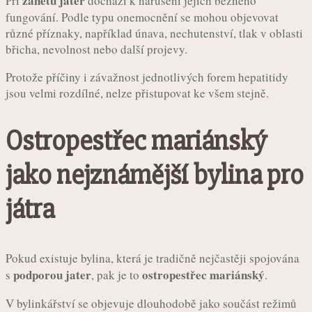
zánětu jater
Při
dochází k narušení jejich běžného
fungování. Podle typu onemocnění se mohou objevovat
různé příznaky, například únava, nechutenství, tlak v oblasti
břicha, nevolnost nebo další projevy.
Protože příčiny i závažnost jednotlivých forem hepatitidy
jsou velmi rozdílné, nelze přistupovat ke všem stejně.
Ostropestřec mariánský
jako nejznámější bylina pro
játra
Pokud existuje bylina, která je tradičně nejčastěji spojována
podporou jater
ostropestřec mariánský
s
, pak je to
.
V bylinkářství se objevuje dlouhodobě jako součást režimů