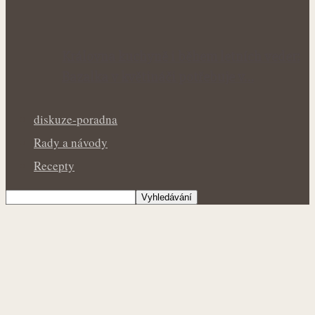
Královna kuchyně i během letních veder:
Bazalka v květináči potřebuje v…
diskuze-poradna
Rady a návody
Recepty