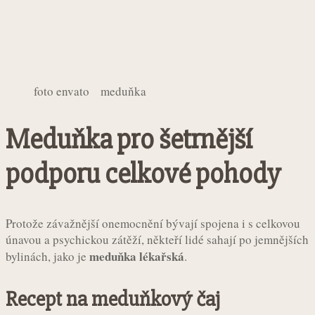
foto envato meduňka
Meduňka pro šetrnější
podporu celkové pohody
Protože závažnější onemocnění bývají spojena i s celkovou
únavou a psychickou zátěží, někteří lidé sahají po jemnějších
meduňka lékařská
bylinách, jako je
.
Recept na meduňkový čaj