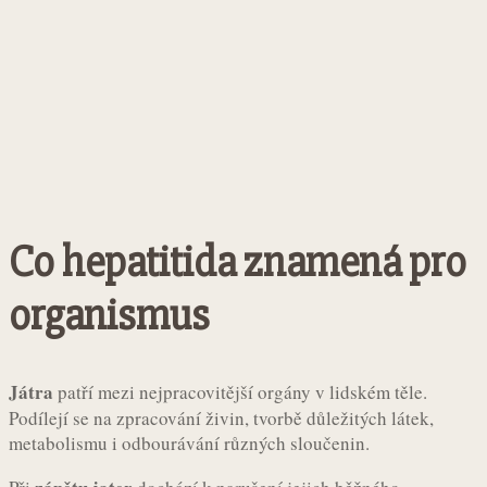
Co hepatitida znamená pro
organismus
Játra
patří mezi nejpracovitější orgány v lidském těle.
Podílejí se na zpracování živin, tvorbě důležitých látek,
metabolismu i odbourávání různých sloučenin.