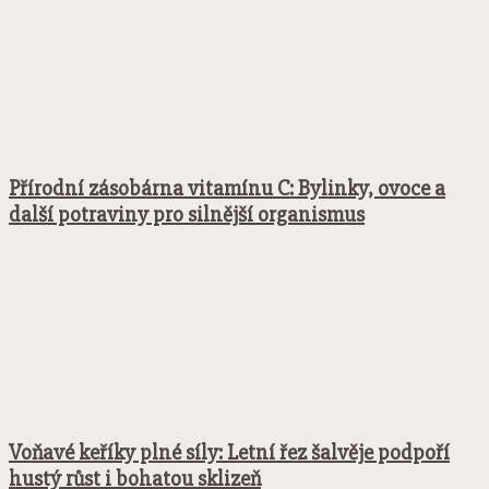
Přírodní zásobárna vitamínu C: Bylinky, ovoce a
další potraviny pro silnější organismus
Voňavé keříky plné síly: Letní řez šalvěje podpoří
hustý růst i bohatou sklizeň