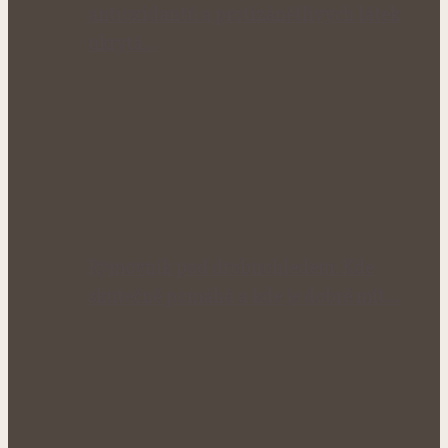
antioxidantů a protizánětlivých látek
ukrytá…
Rýmovník pod drobnohledem: Kde
skutečně pomáhá a kde je dobré mít…