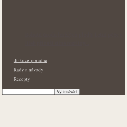
Bohatá úroda lesklých plodů: Letní péče o
lilek přináší silné rostliny…
diskuze-poradna
Rady a návody
Recepty