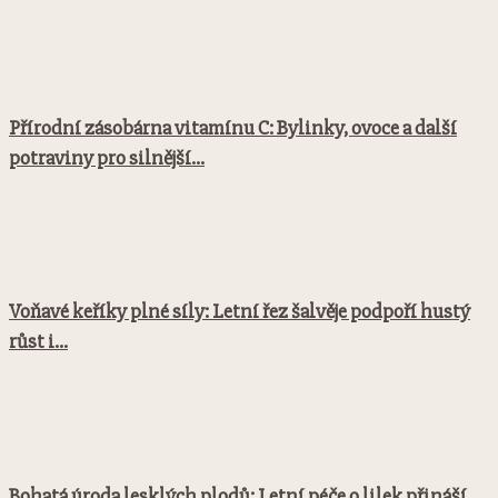
Přírodní zásobárna vitamínu C: Bylinky, ovoce a další
potraviny pro silnější...
Voňavé keříky plné síly: Letní řez šalvěje podpoří hustý
růst i...
Bohatá úroda lesklých plodů: Letní péče o lilek přináší