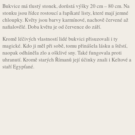
Bukvice má tlustý stonek, dorůstá výšky 20 cm – 80 cm. Na
stonku jsou řídce rostoucí a řapíkaté listy, které mají jemné
chloupky. Květy jsou barvy karmínové, nachově červené až
nafialovělé. Doba květu je od července do září.
Kromě léčivých vlastností lidé bukvici přisuzovali i ty
magické. Kdo ji měl při sobě, tomu přinášela lásku a štěstí,
naopak odháněla zlo a ošklivé sny. Také fungovala proti
uhranutí. Kromě starých Římanů její účinky znali i Keltové a
staří Egypťané.