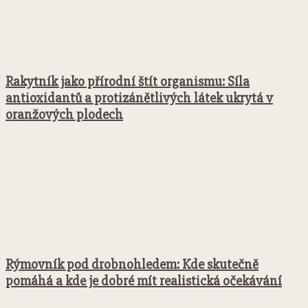
Rakytník jako přírodní štít organismu: Síla
antioxidantů a protizánětlivých látek ukrytá v
oranžových plodech
Rýmovník pod drobnohledem: Kde skutečně
pomáhá a kde je dobré mít realistická očekávání