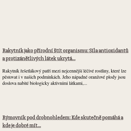
Rakytník jako přírodní štít organismu: Síla antioxidantů
a protizánětlivých látek ukrytá...
Rakytník řešetlákový patří mezi nejcennější léčivé rostliny, které lze
pěstovat i v našich podmínkách. Jeho nápadné oranžové plody jsou
doslova nabité biologicky aktivními látkami,...
Rýmovník pod drobnohledem: Kde skutečně pomáhá a
kde je dobré mít...