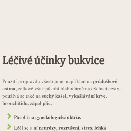
Léčivé účinky bukvice
průduškové
Použití je opravdu všestranné, například na
astma,
celkově však působí blahodárně na dýchací cesty,
suchý kašel, vykašlávání krve,
používá se také na
bronchitidu, zápal plic.
gynekologické obtíže.
Působí na
neurózy, rozrušení, stres, lehká
Léčí se s ní