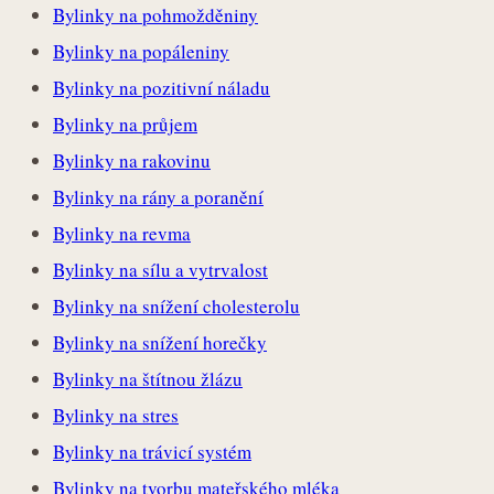
Bylinky na pohmožděniny
Bylinky na popáleniny
Bylinky na pozitivní náladu
Bylinky na průjem
Bylinky na rakovinu
Bylinky na rány a poranění
Bylinky na revma
Bylinky na sílu a vytrvalost
Bylinky na snížení cholesterolu
Bylinky na snížení horečky
Bylinky na štítnou žlázu
Bylinky na stres
Bylinky na trávicí systém
Bylinky na tvorbu mateřského mléka