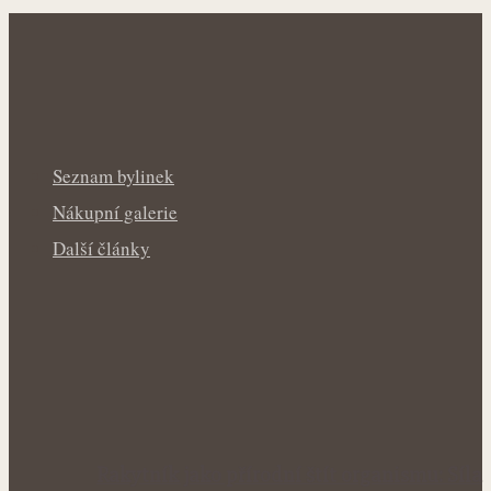
Seznam bylinek
Nákupní galerie
Další články
Rakytník jako přírodní štít organismu: Síla