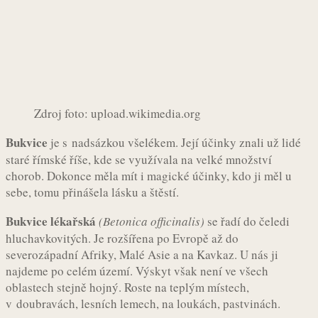
Zdroj foto: upload.wikimedia.org
Bukvice
je s nadsázkou všelékem. Její účinky znali už lidé
staré římské říše, kde se využívala na velké množství
chorob. Dokonce měla mít i magické účinky, kdo ji měl u
sebe, tomu přinášela lásku a štěstí.
Bukvice lékařská
(Betonica officinalis)
se řadí do čeledi
hluchavkovitých. Je rozšířena po Evropě až do
severozápadní Afriky, Malé Asie a na Kavkaz. U nás ji
najdeme po celém území. Výskyt však není ve všech
oblastech stejně hojný. Roste na teplým místech,
v doubravách, lesních lemech, na loukách, pastvinách.