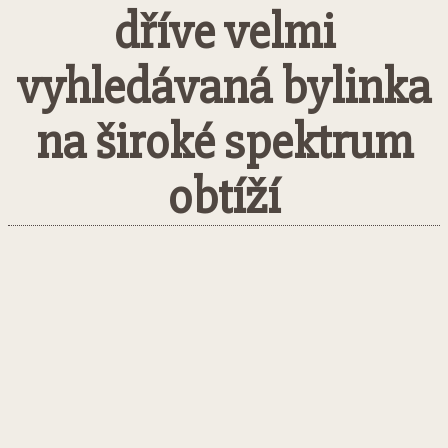
dříve velmi
vyhledávaná bylinka
na široké spektrum
obtíží
Facebook
Twitter
Pinterest
What