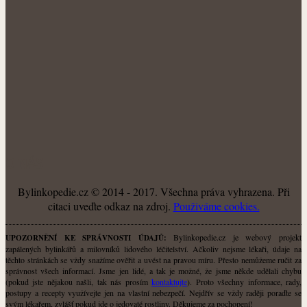
O NÁS
Bylinkopedie.cz © 2014 - 2017. Všechna práva vyhrazena. Při
citaci uveďte odkaz na zdroj.
Použiváme cookies.
Bylinkopedie.cz je webový projekt
UPOZORNĚNÍ KE SPRÁVNOSTI ÚDAJŮ:
zapálených bylinkářů a milovníků lidového léčitelství. Ačkoliv nejsme lékaři, údaje na
těchto stránkách se vždy snažíme ověřit a uvést na pravou míru. Přesto nemůžeme ručit za
správnost všech informací. Jsme jen lidé, a tak je možné, že jsme někde udělali chybu
(pokud jste nějakou našli, tak nás prosím
kontaktujte
). Proto všechny informace, rady,
postupy a recepty využívejte jen na vlastní nebezpečí. Nejdřív se vždy raději poraďte se
svým lékařem, zvlášť pokud jde o jedovaté rostliny. Děkujeme za pochopení!