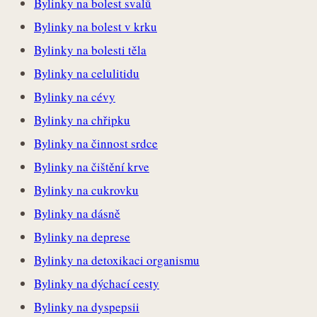
Bylinky na bolest svalů
Bylinky na bolest v krku
Bylinky na bolesti těla
Bylinky na celulitidu
Bylinky na cévy
Bylinky na chřipku
Bylinky na činnost srdce
Bylinky na čištění krve
Bylinky na cukrovku
Bylinky na dásně
Bylinky na deprese
Bylinky na detoxikaci organismu
Bylinky na dýchací cesty
Bylinky na dyspepsii