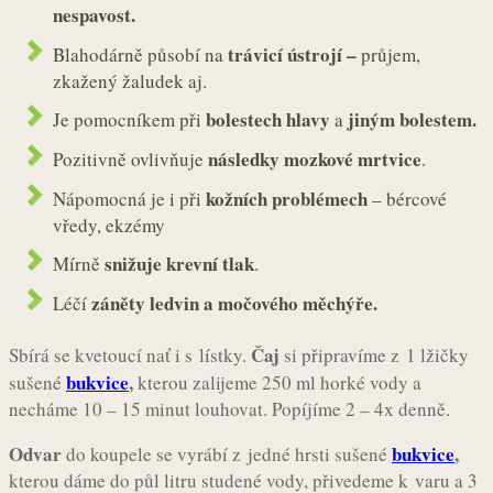
nespavost.
trávicí ústrojí –
Blahodárně působí na
průjem,
zkažený žaludek aj.
bolestech hlavy
jiným bolestem.
Je pomocníkem při
a
následky mozkové mrtvice
Pozitivně ovlivňuje
.
kožních problémech
Nápomocná je i při
– bércové
vředy, ekzémy
snižuje krevní tlak
Mírně
.
záněty ledvin a močového měchýře.
Léčí
Čaj
Sbírá se kvetoucí nať i s lístky.
si připravíme z
1 lžičky
bukvice
,
sušené
kterou zalijeme 250 ml horké vody a
necháme 10 – 15 minut louhovat. Popíjíme 2 – 4x denně.
Odvar
bukvice
,
do koupele se vyrábí z jedné hrsti sušené
kterou dáme do půl litru studené vody, přivedeme k varu a 3