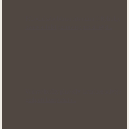
Přírodní zásobárna vitamínu C: Bylinky,
ovoce a další potraviny pro silnější…
Voňavé keříky plné síly: Letní řez šalvěje
podpoří hustý růst i…