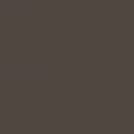
ově sil a vitality
v gurmánský zážitek