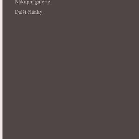
Nákupní galerie
Další články
Síla letních bylinek pro svěží tělo: Příro