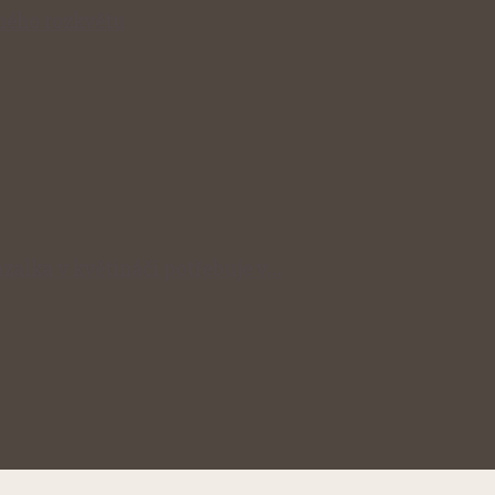
lného rozkvětu
zalka v květináči potřebuje v…