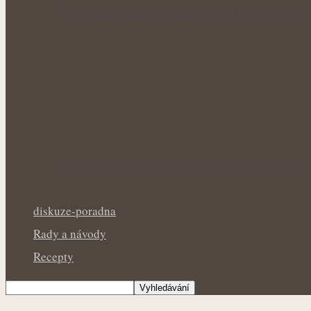
Nejcennější nať nabízí jen krátké období p
Královna kuchyně i během letních veder: Ba
diskuze-poradna
Rady a návody
Recepty