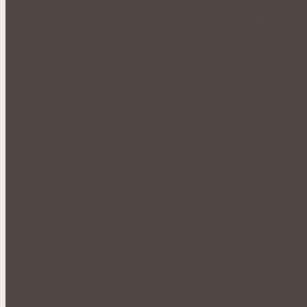
Když tělo ztrácí energii: Přírodní cesty k obn
Voňavé bylinné octy promění letní vaření 