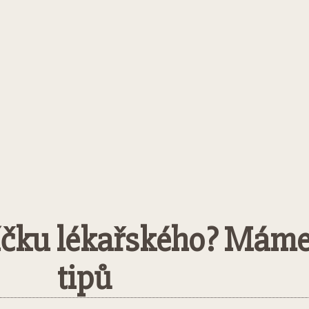
síčku lékařského? Máme
tipů