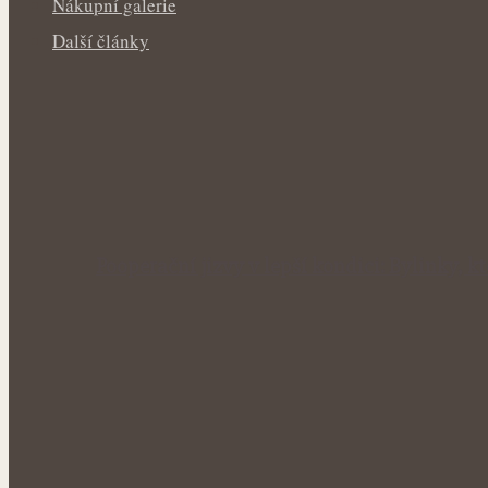
Nákupní galerie
Další články
Pooperační jizvy v lepší kondici: Bylinky, 