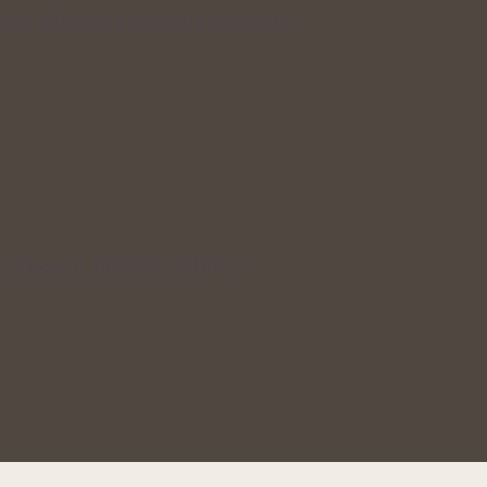
y jako přirozená podpora zdravého…
 stresem i únavou: Bylinky…