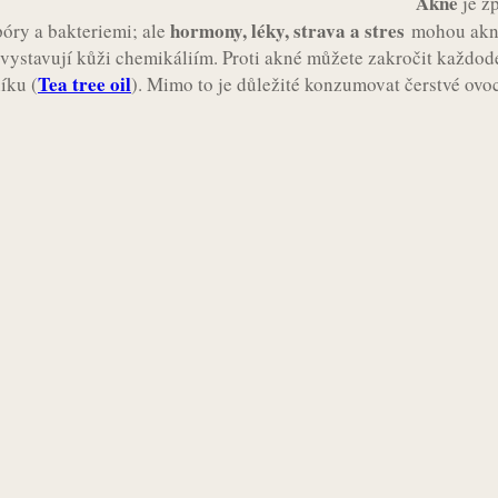
Akné
je z
hormony, léky, strava a stres
óry a bakteriemi; ale
mohou akné
evystavují kůži chemikáliím. Proti akné můžete zakročit každo
Tea tree oil
íku (
). Mimo to je důležité konzumovat čerstvé ovoc