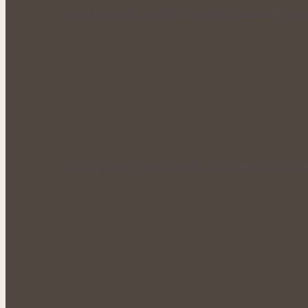
Po odstranění umělých nehtů potřebují vla
Barvené vlasy plné lesku a vitality: Síla b