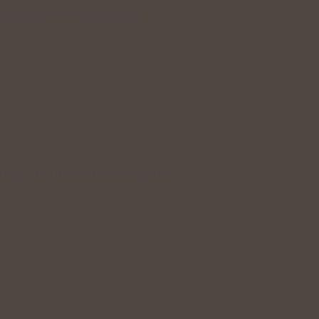
stní nehty čas na obnovu
ylinek pro přirozenou regeneraci…