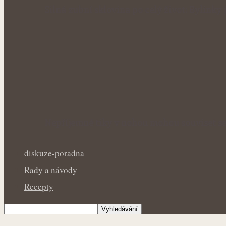
Silná zubní sklovina po celý život: Bylink
Nepříjemné tiky v nohou mohou souviset se
diskuze-poradna
Rady a návody
Recepty