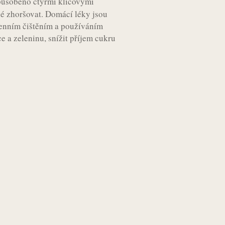
působeno čtyřmi klíčovými
 zhoršovat. Domácí léky jsou
denním čištěním a používáním
e a zeleninu, snížit příjem cukru