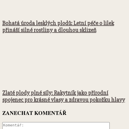
Bohatá úroda lesklých plodů: Letní péče o lilek
přináší silné rostliny a dlouhou sklizeň
Zlaté plody plné síly: Rakytník jako přírodní
spojenec pro krásné vlasy a zdravou pokožku hlavy
ZANECHAT KOMENTÁŘ