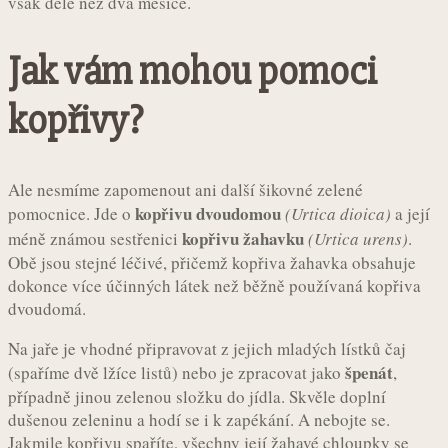
však déle než dva měsíce.
Jak vám mohou pomoci
kopřivy?
Ale nesmíme zapomenout ani další šikovné zelené
kopřivu dvoudomou
pomocnice. Jde o
(Urtica dioica)
a její
kopřivu žahavku
méně známou sestřenici
(Urtica urens)
.
Obě jsou stejné léčivé, přičemž kopřiva žahavka obsahuje
dokonce více účinných látek než běžně používaná kopřiva
dvoudomá.
Na jaře je vhodné připravovat z jejich mladých lístků čaj
špenát
(spaříme dvě lžíce listů) nebo je zpracovat jako
,
případně jinou zelenou složku do jídla. Skvěle doplní
dušenou zeleninu a hodí se i k zapékání. A nebojte se.
Jakmile kopřivu spaříte, všechny její žahavé chloupky se