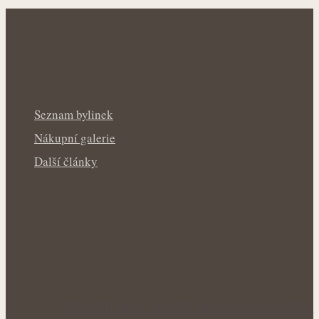
Seznam bylinek
Nákupní galerie
Další články
Rakytník jako přírodní štít organismu: Síla