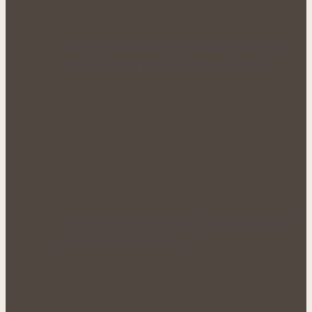
Přírodní zásobárna vitamínu C: Bylinky,
ovoce a další potraviny pro silnější…
Voňavé keříky plné síly: Letní řez šalvěje
podpoří hustý růst i…