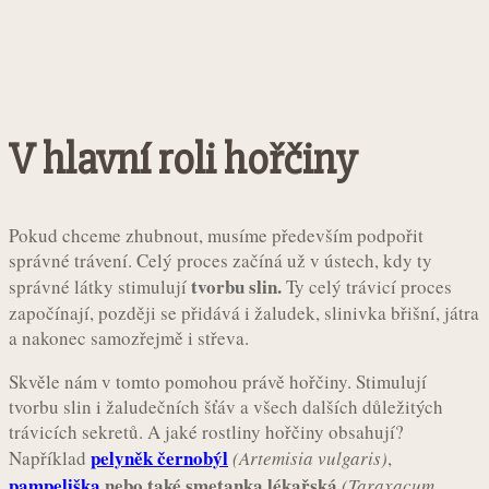
V hlavní roli hořčiny
Pokud chceme zhubnout, musíme především podpořit
správné trávení. Celý proces začíná už v ústech, kdy ty
tvorbu slin.
správné látky stimulují
Ty celý trávicí proces
započínají, později se přidává i žaludek, slinivka břišní, játra
a nakonec samozřejmě i střeva.
Skvěle nám v tomto pomohou právě hořčiny. Stimulují
tvorbu slin i žaludečních šťáv a všech dalších důležitých
trávicích sekretů. A jaké rostliny hořčiny obsahují?
pelyněk černobýl
Například
(Artemisia vulgaris)
,
pampeliška
nebo také smetanka lékařská
(Taraxacum