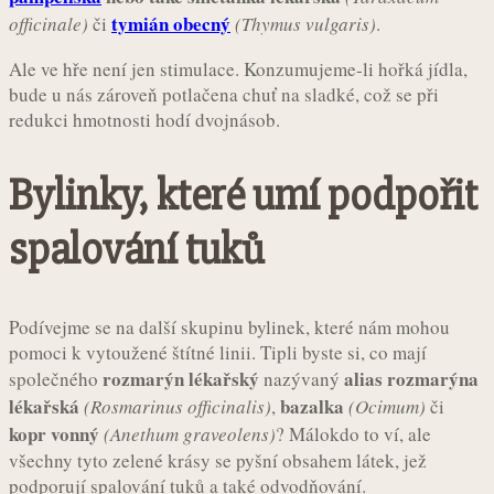
tymián obecný
officinale)
či
(Thymus vulgaris)
.
Ale ve hře není jen stimulace. Konzumujeme-li hořká jídla,
bude u nás zároveň potlačena chuť na sladké, což se při
redukci hmotnosti hodí dvojnásob.
Bylinky, které umí podpořit
spalování tuků
Podívejme se na další skupinu bylinek, které nám mohou
pomoci k vytoužené štítné linii. Tipli byste si, co mají
rozmarýn lékařský
alias rozmarýna
společného
nazývaný
lékařská
bazalka
(Rosmarinus officinalis)
,
(Ocimum)
či
kopr vonný
(Anethum graveolens)
? Málokdo to ví, ale
všechny tyto zelené krásy se pyšní obsahem látek, jež
podporují spalování tuků a také odvodňování.