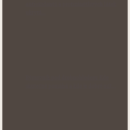
antioxidantů a protizánětlivých látek
ukrytá…
Rýmovník pod drobnohledem: Kde
skutečně pomáhá a kde je dobré mít…