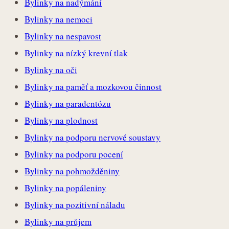
Bylinky na nadýmání
Bylinky na nemoci
Bylinky na nespavost
Bylinky na nízký krevní tlak
Bylinky na oči
Bylinky na paměť a mozkovou činnost
Bylinky na paradentózu
Bylinky na plodnost
Bylinky na podporu nervové soustavy
Bylinky na podporu pocení
Bylinky na pohmožděniny
Bylinky na popáleniny
Bylinky na pozitivní náladu
Bylinky na průjem