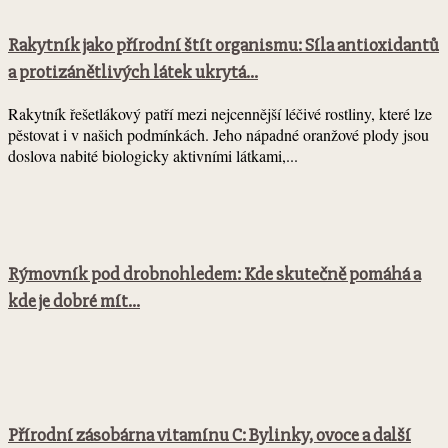
Rakytník jako přírodní štít organismu: Síla antioxidantů
a protizánětlivých látek ukrytá...
Rakytník řešetlákový patří mezi nejcennější léčivé rostliny, které lze
pěstovat i v našich podmínkách. Jeho nápadné oranžové plody jsou
doslova nabité biologicky aktivními látkami,...
Rýmovník pod drobnohledem: Kde skutečně pomáhá a
kde je dobré mít...
Přírodní zásobárna vitamínu C: Bylinky, ovoce a další