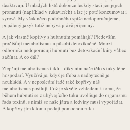
deaktivují. U mladých listů dokonce leckdy stačí jen jejich
promnutí (například v rukavicích) a lze je poté konzumovat i
syrové. My však něco podobného spíše nedoporučujeme,
popálený jazyk totiž nebývá právě příjemný.
A jak vlastně kopřivy s hubnutím pomáhají? Především
pročišťují metabolismus a působí detoxikačně. Mnozí
odborníci nedoporučují hubnutí bez detoxikační kúry vůbec
začínat. A co dál?
Zlepšují metabolismus tuků – díky nim naše tělo s tuky lépe
hospodaří. Využívá je, když je třeba a nadbytečně je
neukládá. A v neposlední řadě také kopřivy náš
metabolismus posilují. Což je skvělé vzhledem k tomu, že
během hubnutí se z ubývajícího tuku uvolňuje do organismu
řada toxinů, s nimiž se naše játra a ledviny musí vypořádat.
A kopřivy jim k tomu podají pomocnou ruku.