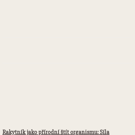
Facebook
Twitter
Pinterest
WhatsApp
Rakytník jako přírodní štít organismu: Síla