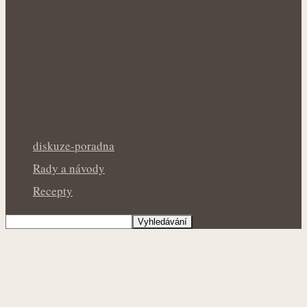
Bohatá úroda lesklých plodů: Letní péče o
lilek přináší silné rostliny…
diskuze-poradna
Rady a návody
Recepty