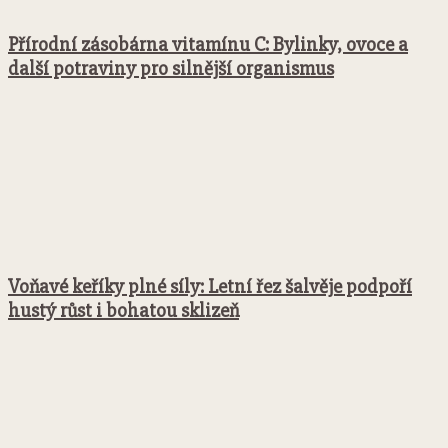
Přírodní zásobárna vitamínu C: Bylinky, ovoce a
další potraviny pro silnější organismus
Voňavé keříky plné síly: Letní řez šalvěje podpoří
hustý růst i bohatou sklizeň