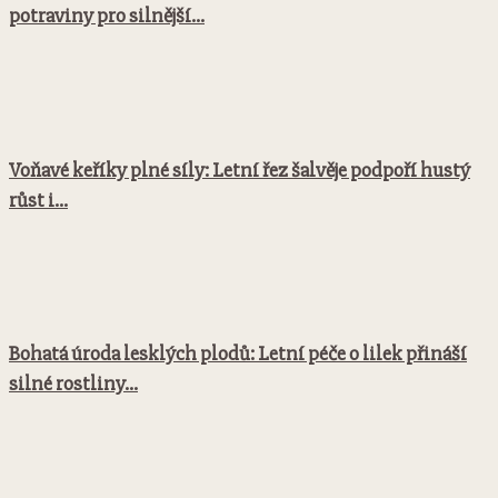
potraviny pro silnější...
Voňavé keříky plné síly: Letní řez šalvěje podpoří hustý
růst i...
Bohatá úroda lesklých plodů: Letní péče o lilek přináší
silné rostliny...