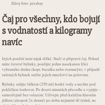
Zdroj foto: pixabay
Čaj pro všechny, kdo bojují
s vodnatostí a kilogramy
navíc
Jejich použití není nijak těžké. Stačí si připravit čaj. Pokud
máte čerstvé bylinky, použijte jednu nasekanou lžíci
vybraného druhu (kopr, bazalka nebo rozmarýn), v případě
sušených bylinek snižte jejich množství na polovinu.
Bylinky zalijte šálkem (250 ml) horké vody a nechte pod
pokličkou louhovat. Po deseti minutách přeceďte a vypijte –
samozřejmě bez oslazení. Užívejte před každým hlavním
jídlem (alespoň 2x denně) po dobu nejméně tří týdnů, ne