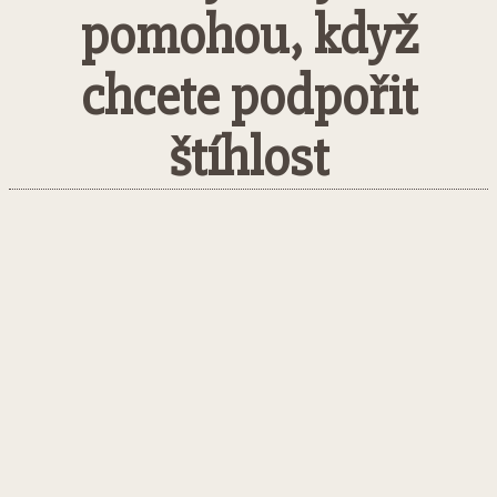
pomohou, když
chcete podpořit
štíhlost
Facebook
Twitter
Pinterest
What