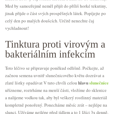
Med by samozřejmě neměl přijít do příliš horké tekutiny,
jinak přijde o část svých prospěšných látek. Popíjejte po
celý den po malých doušcích. Určitě nenechte čaj
vychladnout!
Tinktura proti virovým a
bakteriálním infekcím
Toto léčivo se připravuje poněkud odlišně. Počkejte, až
začnou semena uvnitř slunečnicového květu dozrávat a
hlavu
slunečnice
zlaté lístky opadávat V tuto chvíli celou
uřízneme, roztrháme na menší části, vložíme do sklenice
a nalijeme vodkou tak, aby byl veškerý rostlinný materiál
kompletně ponořený. Ponecháme měsíc zrát – nejlépe na
slunci. Užíváme nejlépe před jídlem a to 1 lžíci 3x denně.