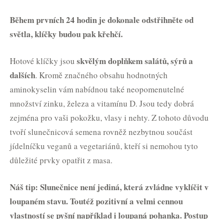
Během prvních 24 hodin je dokonale odstřihněte od
světla, klíčky budou pak křehčí.
skvělým doplňkem salátů, sýrů a
Hotové klíčky jsou
dalších
. Kromě značného obsahu hodnotných
aminokyselin vám nabídnou také neopomenutelné
množství zinku, železa a vitamínu D. Jsou tedy dobrá
zejména pro vaši pokožku, vlasy i nehty. Z tohoto důvodu
tvoří slunečnicová semena rovněž nezbytnou součást
jídelníčku veganů a vegetariánů, kteří si nemohou tyto
důležité prvky opatřit z masa.
Náš tip: Slunečnice není jediná, která zvládne vyklíčit v
loupaném stavu. Toutéž pozitivní a velmi cennou
vlastností se pyšní například i loupaná pohanka. Postup