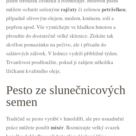
jeden stroužek česneku a rozmixujte. Hotovou pastu
rajčaty
petrželkou
můžete ochutit sušenými
či zelenou
,
případně olivovým olejem, medem, kmínem, solí a
pepřem apod. Vše vymíchejte ve hladkou hmotou a
přesuňte do dostatečně velké sklenice. Získáte tak
skvělou pomazánku na pečivo, ale i přísadu do
salátových zálivek. V lednici vydrží přibližně týden.
Trvanlivost prodloužíte, pokud ji zalijete několika
lžičkami kvalitního oleje.
Pesto ze slunečnicových
semen
Tradičně se pesto vyrábí v hmoždíři, ale pro usnadnění
mixér
práce můžete použít
. Rozmixujte velký svazek