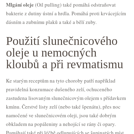
Mlgání oleje
(Oil pulling) také pomáhá odstraňovat
bakterie z dutiny ústní a hrdla. Pomáhá proti krvácejícím
dásním a zubnímu plaků a také a bělí zuby.
Použití slunečnicového
oleje u nemocných
kloubů a při revmatismu
Ke starým receptům na tyto choroby patří například
pravidelná konzumace dušeného zelí, ochuceného
zastudena lisovaným slunečnicovým olejem s přídavkem
kmínu. Čerstvé listy zelí (nebo také špenátu), přes noc
namočené ve slunečnicovém oleji, jsou také dobrým
obkladem na popáleniny a nehojící se rány či opary.
Pomáhají také při léčbě odlupujících se šupinatých míst