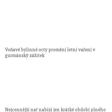
Voňavé bylinné octy promění letní vaření v
gurmánský zážitek
Nejcennější nať nabízí jen krátké období plného