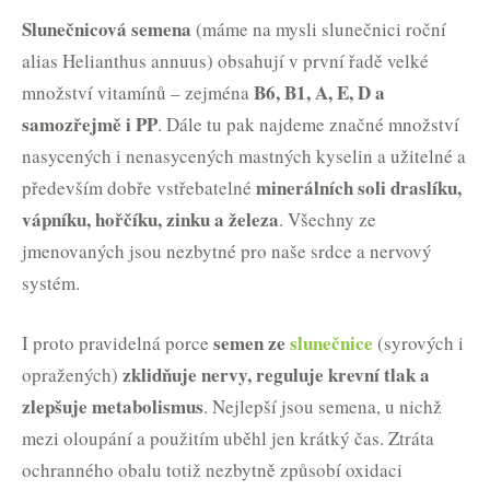
Slunečnicová semena
(máme na mysli slunečnici roční
alias Helianthus annuus) obsahují v první řadě velké
B6, B1, A, E, D a
množství vitamínů – zejména
samozřejmě i PP
. Dále tu pak najdeme značné množství
nasycených i nenasycených mastných kyselin a užitelné a
minerálních soli draslíku,
především dobře vstřebatelné
vápníku, hořčíku, zinku a železa
. Všechny ze
jmenovaných jsou nezbytné pro naše srdce a nervový
systém.
semen ze
slunečnice
I proto pravidelná porce
(syrových i
zklidňuje nervy, reguluje krevní tlak a
opražených)
zlepšuje metabolismus
. Nejlepší jsou semena, u nichž
mezi oloupání a použitím uběhl jen krátký čas. Ztráta
ochranného obalu totiž nezbytně způsobí oxidaci