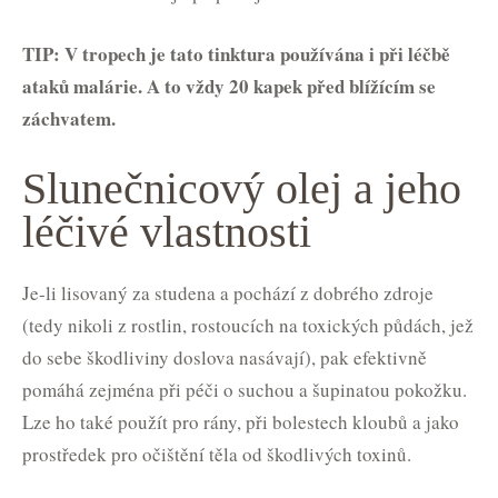
TIP: V tropech je tato tinktura používána i při léčbě
ataků malárie. A to vždy 20 kapek před blížícím se
záchvatem.
Slunečnicový olej a jeho
léčivé vlastnosti
Je-li lisovaný za studena a pochází z dobrého zdroje
(tedy nikoli z rostlin, rostoucích na toxických půdách, jež
do sebe škodliviny doslova nasávají), pak efektivně
pomáhá zejména při péči o suchou a šupinatou pokožku.
Lze ho také použít pro rány, při bolestech kloubů a jako
prostředek pro očištění těla od škodlivých toxinů.