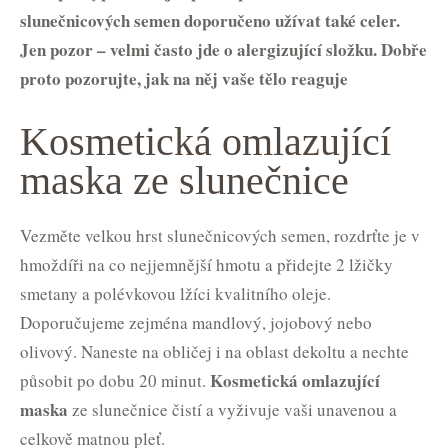
slunečnicových semen doporučeno užívat také celer.
Jen pozor – velmi často jde o alergizující složku. Dobře
proto pozorujte, jak na něj vaše tělo reaguje
Kosmetická omlazující
maska ze slunečnice
Vezměte velkou hrst slunečnicových semen, rozdrťte je v
hmoždíři na co nejjemnější hmotu a přidejte 2 lžičky
smetany a polévkovou lžíci kvalitního oleje.
Doporučujeme zejména mandlový, jojobový nebo
olivový. Naneste na obličej i na oblast dekoltu a nechte
Kosmetická omlazující
působit po dobu 20 minut.
maska
ze slunečnice čistí a vyživuje vaši unavenou a
celkově matnou pleť.