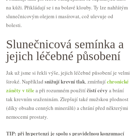
na kůži. Přikládají se i na bolavé klouby. Ty lze nahřátým
slunečnicovým olejem i masírovat, což ulevuje od
bolesti.
Slunečnicová semínka a
jejich léčebné působení
Jak už jsme si řekli výše, jejich léčebné působení je velmi
snižují krevní tlak
chronické
široké. Například
, zmírňují
záněty v těle
čistí cévy
a při rozumném použití
a brání
tak krevním sraženinám. Zlepšují také mužskou plodnost
(díky obsahu cenných minerálů) a chrání před některými
nemocemi prostaty.
TIP: při hypertenzi je spolu s pravidelnou konzumací