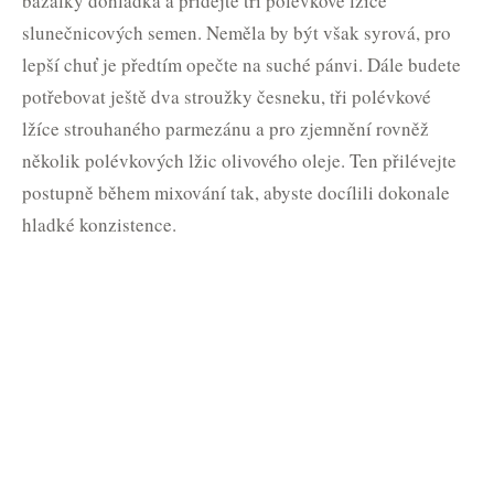
bazalky dohladka a přidejte tři polévkové lžíce
slunečnicových semen. Neměla by být však syrová, pro
lepší chuť je předtím opečte na suché pánvi. Dále budete
potřebovat ještě dva stroužky česneku, tři polévkové
lžíce strouhaného parmezánu a pro zjemnění rovněž
několik polévkových lžic olivového oleje. Ten přilévejte
postupně během mixování tak, abyste docílili dokonale
hladké konzistence.