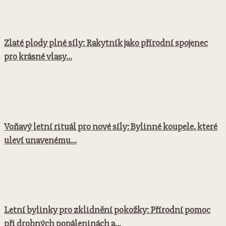
Zlaté plody plné síly: Rakytník jako přírodní spojenec
pro krásné vlasy...
Voňavý letní rituál pro nové síly: Bylinné koupele, které
uleví unavenému...
Letní bylinky pro zklidnění pokožky: Přírodní pomoc
při drobných popáleninách a...