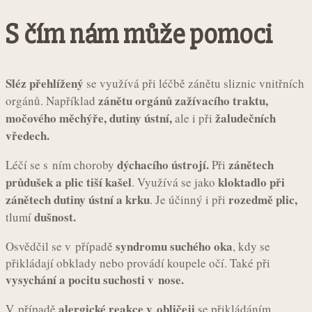
S čím nám může pomoci
Sléz přehlížený
se využívá při léčbě zánětu sliznic vnitřních
zánětu orgánů zažívacího traktu,
orgánů. Například
močového měchýře, dutiny ústní,
žaludečních
ale i při
vředech.
dýchacího ústrojí.
zánětech
Léčí se s ním choroby
Při
průdušek a plic tiší kašel
kloktadlo při
. Využívá se jako
zánětech dutiny ústní a krku
rozedmě plic,
. Je účinný i při
dušnost.
tlumí
syndromu suchého oka
Osvědčil se v případě
, kdy se
přikládají obklady nebo provádí koupele očí. Také při
vysychání a pocitu suchosti v nose.
alergické reakce v obličeji
V případě
se přikládáním