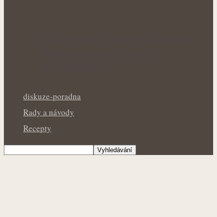
Letní bylinky pro zklidnění pokožky:
Přírodní pomoc při drobných
popáleninách a…
diskuze-poradna
Rady a návody
Recepty