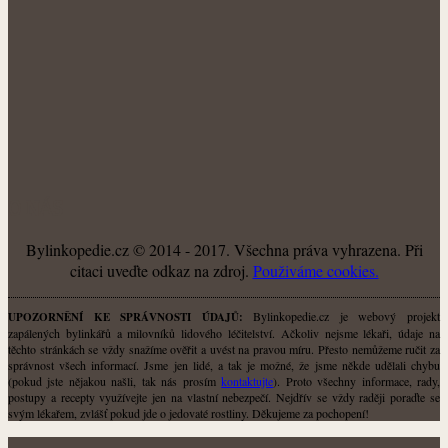
O NÁS
Bylinkopedie.cz © 2014 - 2017. Všechna práva vyhrazena. Při
citaci uveďte odkaz na zdroj.
Použiváme cookies.
Bylinkopedie.cz je webový projekt
UPOZORNĚNÍ KE SPRÁVNOSTI ÚDAJŮ:
zapálených bylinkářů a milovníků lidového léčitelství. Ačkoliv nejsme lékaři, údaje na
těchto stránkách se vždy snažíme ověřit a uvést na pravou míru. Přesto nemůžeme ručit za
správnost všech informací. Jsme jen lidé, a tak je možné, že jsme někde udělali chybu
(pokud jste nějakou našli, tak nás prosím
kontaktujte
). Proto všechny informace, rady,
postupy a recepty využívejte jen na vlastní nebezpečí. Nejdřív se vždy raději poraďte se
svým lékařem, zvlášť pokud jde o jedovaté rostliny. Děkujeme za pochopení!