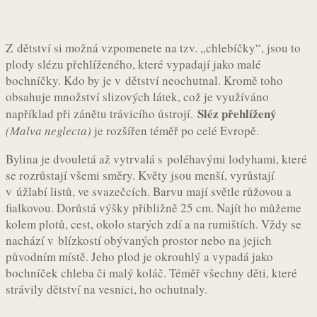
Z dětství si možná vzpomenete na tzv. „chlebíčky“, jsou to
plody slézu přehlíženého, které vypadají jako malé
bochníčky. Kdo by je v dětství neochutnal. Kromě toho
obsahuje množství slizových látek, což je využíváno
Sléz přehlížený
například při zánětu trávicího ústrojí.
(Malva neglecta)
je rozšířen téměř po celé Evropě.
Bylina je dvouletá až vytrvalá s poléhavými lodyhami, které
se rozrůstají všemi směry. Květy jsou menší, vyrůstají
v úžlabí listů, ve svazečcích. Barvu mají světle růžovou a
fialkovou. Dorůstá výšky přibližně 25 cm. Najít ho můžeme
kolem plotů, cest, okolo starých zdí a na rumištích. Vždy se
nachází v blízkostí obývaných prostor nebo na jejich
původním místě. Jeho plod je okrouhlý a vypadá jako
bochníček chleba či malý koláč. Téměř všechny děti, které
strávily dětství na vesnici, ho ochutnaly.