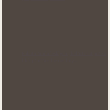
Bohatá úroda lesklých plodů: Letní péče o
lilek přináší silné rostliny…