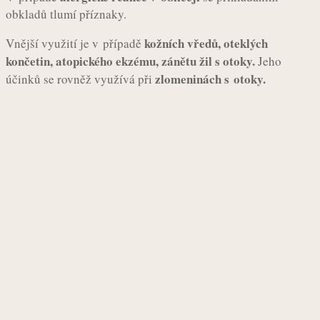
obkladů tlumí příznaky.
kožních vředů, oteklých
Vnější využití je v případě
končetin, atopického ekzému, zánětu žil s otoky.
Jeho
zlomeninách s otoky.
účinků se rovněž využívá při