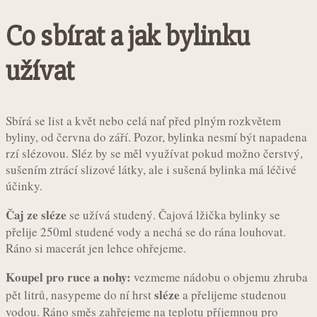
Co sbírat a jak bylinku
užívat
Sbírá se list a květ nebo celá nať před plným rozkvětem
byliny, od června do září. Pozor, bylinka nesmí být napadena
rzí slézovou. Sléz by se měl využívat pokud možno čerstvý,
sušením ztrácí slizové látky, ale i sušená bylinka má léčivé
účinky.
Čaj ze sléze
se užívá studený. Čajová lžička bylinky se
přelije 250ml studené vody a nechá se do rána louhovat.
Ráno si macerát jen lehce ohřejeme.
Koupel pro ruce a nohy:
vezmeme nádobu o objemu zhruba
sléze
pět litrů, nasypeme do ní hrst
a přelijeme studenou
vodou. Ráno směs zahřejeme na teplotu příjemnou pro