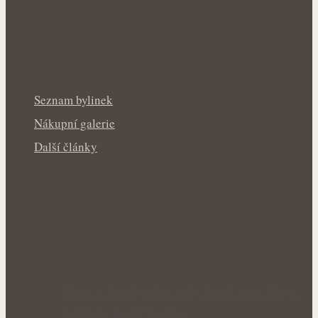
Seznam bylinek
Nákupní galerie
Další články
Voňavé keříky plné síly: Letní řez šalvěje
podpoří hustý růst i…