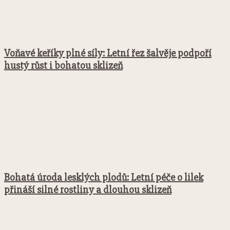
Voňavé keříky plné síly: Letní řez šalvěje podpoří
hustý růst i bohatou sklizeň
Bohatá úroda lesklých plodů: Letní péče o lilek
přináší silné rostliny a dlouhou sklizeň