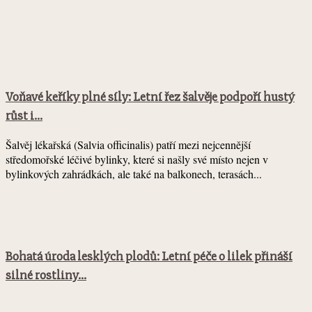
Voňavé keříky plné síly: Letní řez šalvěje podpoří hustý
růst i...
Šalvěj lékařská (Salvia officinalis) patří mezi nejcennější
středomořské léčivé bylinky, které si našly své místo nejen v
bylinkových zahrádkách, ale také na balkonech, terasách...
Bohatá úroda lesklých plodů: Letní péče o lilek přináší
silné rostliny...