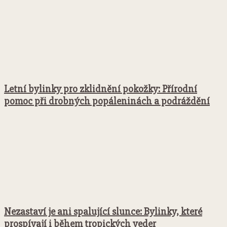
Letní bylinky pro zklidnění pokožky: Přírodní
pomoc při drobných popáleninách a podráždění
Nezastaví je ani spalující slunce: Bylinky, které
prospívají i během tropických veder