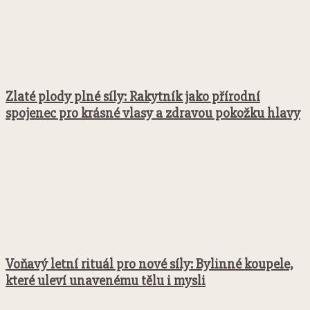
Zlaté plody plné síly: Rakytník jako přírodní
spojenec pro krásné vlasy a zdravou pokožku hlavy
Voňavý letní rituál pro nové síly: Bylinné koupele,
které uleví unavenému tělu i mysli