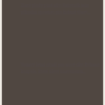
Zlaté plody plné síly: Rakytník jako
přírodní spojenec pro krásné vlasy…
Voňavý letní rituál pro nové síly: Bylinné
koupele, které uleví unavenému…