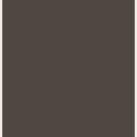
podpoří hustý růst i…
Bohatá úroda lesklých plodů: Letní péče o
lilek přináší silné rostliny…