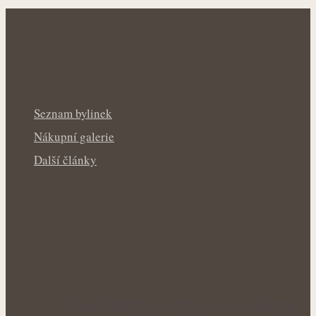
Seznam bylinek
Nákupní galerie
Další články
Voňavé keříky plné síly: Letní řez šalvěje