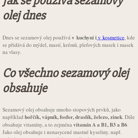
Jak se používá sezamový
olej dnes
v kuchyni i
Dnes se sezamový olej používá
v kosmetice
, kde
se přidává do mýdel, mastí, krémů, pleťových masek i masek
na vlasy.
Co všechno sezamový olej
obsahuje
Sezamový olej obsahuje mnoho stopových prvků, jako
hořčík, vápník, fosfor, draslík, železo, zinek
například
. Dále
vitamín A a B1, B3 a B6
obsahuje vitamíny, a to zejména
.
Jako olej obsahuje i nenasycené mastné kyseliny, např.