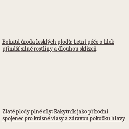
Bohatá úroda lesklých plodů: Letní péče o lilek
přináší silné rostliny a dlouhou sklizeň
Zlaté plody plné síly: Rakytník jako přírodní
spojenec pro krásné vlasy a zdravou pokožku hlavy