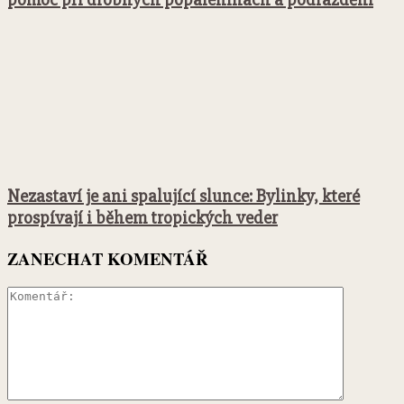
Nezastaví je ani spalující slunce: Bylinky, které
prospívají i během tropických veder
ZANECHAT KOMENTÁŘ