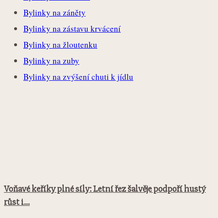
Bylinky na záněty
Bylinky na zástavu krvácení
Bylinky na žloutenku
Bylinky na zuby
Bylinky na zvýšení chuti k jídlu
Voňavé keříky plné síly: Letní řez šalvěje podpoří hustý
růst i...