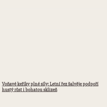
Facebook
Twitter
Pinterest
WhatsApp
Voňavé keříky plné síly: Letní řez šalvěje podpoří
hustý růst i bohatou sklizeň