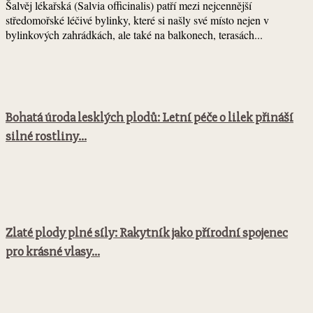
Šalvěj lékařská (Salvia officinalis) patří mezi nejcennější
středomořské léčivé bylinky, které si našly své místo nejen v
bylinkových zahrádkách, ale také na balkonech, terasách...
Bohatá úroda lesklých plodů: Letní péče o lilek přináší
silné rostliny...
Zlaté plody plné síly: Rakytník jako přírodní spojenec
pro krásné vlasy...