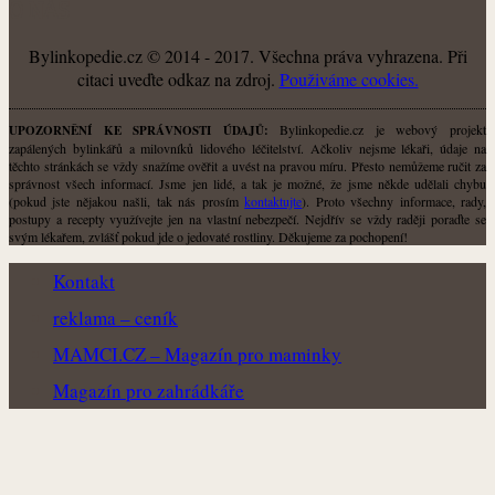
O NÁS
Bylinkopedie.cz © 2014 - 2017. Všechna práva vyhrazena. Při
citaci uveďte odkaz na zdroj.
Použiváme cookies.
Bylinkopedie.cz je webový projekt
UPOZORNĚNÍ KE SPRÁVNOSTI ÚDAJŮ:
zapálených bylinkářů a milovníků lidového léčitelství. Ačkoliv nejsme lékaři, údaje na
těchto stránkách se vždy snažíme ověřit a uvést na pravou míru. Přesto nemůžeme ručit za
správnost všech informací. Jsme jen lidé, a tak je možné, že jsme někde udělali chybu
(pokud jste nějakou našli, tak nás prosím
kontaktujte
). Proto všechny informace, rady,
postupy a recepty využívejte jen na vlastní nebezpečí. Nejdřív se vždy raději poraďte se
svým lékařem, zvlášť pokud jde o jedovaté rostliny. Děkujeme za pochopení!
Kontakt
reklama – ceník
MAMCI.CZ – Magazín pro maminky
Magazín pro zahrádkáře