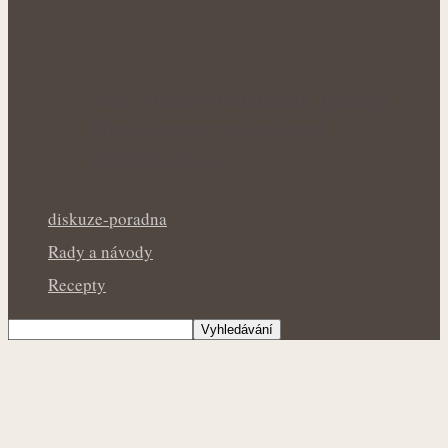
Letní bylinky pro zklidnění pokožky:
Přírodní pomoc při drobných
popáleninách a…
diskuze-poradna
Rady a návody
Recepty