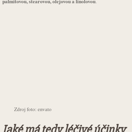
palmitovou, stearovou, olejovou a linolovou
.
Zdroj foto: envato
Jaké má tedy léčivé účinky