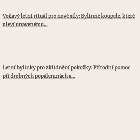
Voňavý letní rituál pro nové síly: Bylinné koupele, které
uleví unavenému...
Letní bylinky pro zklidnění pokožky: Přírodní pomoc
při drobných popáleninách a...