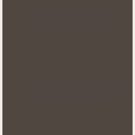
Zlaté plody plné síly: Rakytník jako
přírodní spojenec pro krásné vlasy…
Voňavý letní rituál pro nové síly: Bylinné
koupele, které uleví unavenému…