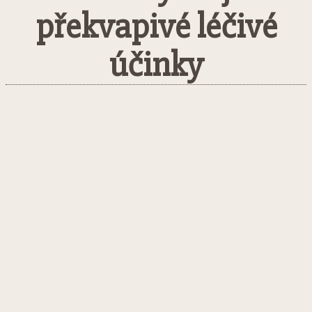
překvapivé léčivé
účinky
Facebook
Twitter
Pinterest
What