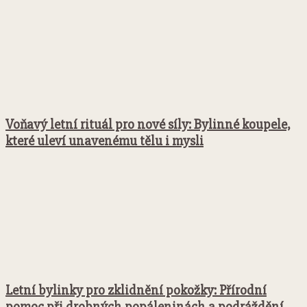
Voňavý letní rituál pro nové síly: Bylinné koupele,
které uleví unavenému tělu i mysli
Letní bylinky pro zklidnění pokožky: Přírodní
pomoc při drobných popáleninách a podráždění