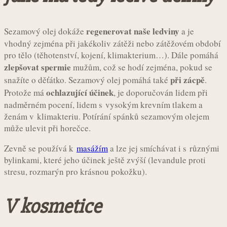
regenerovat naše ledviny
Sezamový olej dokáže
a je
vhodný zejména při jakékoliv zátěži nebo zátěžovém období
pro tělo (těhotenství, kojení, klimakterium…). Dále pomáhá
zlepšovat spermie
mužům, což se hodí zejména, pokud se
při zácpě
snažíte o děťátko. Sezamový olej pomáhá také
.
ochlazující účinek
Protože má
, je doporučován lidem při
nadměrném pocení, lidem s vysokým krevním tlakem a
ženám v klimakteriu. Potírání spánků sezamovým olejem
může ulevit při horečce.
Zevně se používá k
masážím
a lze jej smíchávat i s různými
bylinkami, které jeho účinek ještě zvýší (levandule proti
stresu, rozmarýn pro krásnou pokožku).
V kosmetice