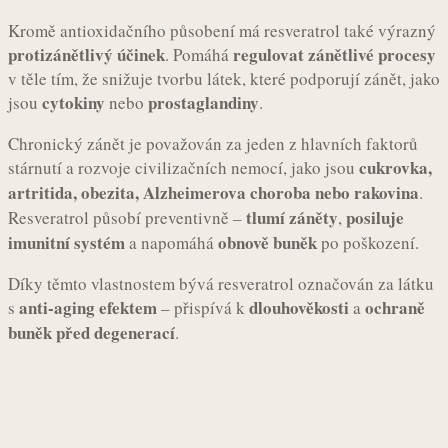
Kromě antioxidačního působení má resveratrol také výrazný
protizánětlivý účinek
regulovat zánětlivé procesy
. Pomáhá
v těle tím, že snižuje tvorbu látek, které podporují zánět, jako
cytokiny
prostaglandiny
jsou
nebo
.
Chronický zánět je považován za jeden z hlavních faktorů
cukrovka,
stárnutí a rozvoje civilizačních nemocí, jako jsou
artritida, obezita, Alzheimerova choroba nebo rakovina
.
tlumí záněty
posiluje
Resveratrol působí preventivně –
,
imunitní systém
obnově buněk
a napomáhá
po poškození.
Díky těmto vlastnostem bývá resveratrol označován za látku
anti-aging efektem
dlouhověkosti
ochraně
s
– přispívá k
a
buněk před degenerací
.