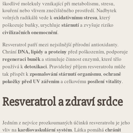
škodlivé molekuly vznikající při metabolismu, stresu,
kouření nebo vlivem znečištěného prostředí. Nadbytek
oxidativnímu stresu
volných radikálů vede k
, který
stárnutí
poškozuje buňky, urychluje
a zvyšuje riziko
civilizačních onemocnění
.
Resveratrol patří mezi nejsilnější přírodní antioxidanty.
DNA, lipidy a proteiny
Chrání
před poškozením, podporuje
regeneraci buněk
a stimuluje činnost enzymů, které tělo
detoxikaci
používá k
. Pravidelný příjem resveratrolu může
zpomalování stárnutí organismu
ochraně
tak přispět k
,
pokožky před UV zářením
posílení vitality
a celkovému
.
Resveratrol a zdraví srdce
Jedním z nejvíce prozkoumaných účinků resveratrolu je jeho
kardiovaskulární systém
chránit
vliv na
. Látka pomáhá