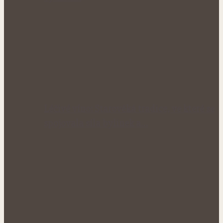
Léčivé víno: Starověká tradice, ve které se
spojovala síla bylinek a…