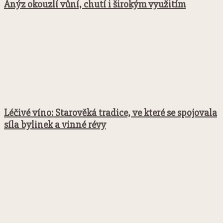
Anýz okouzlí vůní, chutí i širokým využitím
Léčivé víno: Starověká tradice, ve které se spojovala
síla bylinek a vinné révy