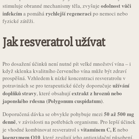
odolnost vůči
stimuluje obranné mechanismy těla, zvyšuje
infekcím
rychlejší regeneraci
a pomáhá
po nemoci nebo
fyzické zátěži.
Jak resveratrol užívat
Pro dosažení účinků není nutné pít velké množství vína – i
když sklenka kvalitního červeného vína může být zdraví
prospěšná. Vzhledem k nízké koncentraci resveratrolu v
užívání
potravinách se pro terapeutické účely doporučuje
doplňků stravy
extrakt z hroznů nebo
, které obsahují
japonského rdesna (Polygonum cuspidatum)
.
50 až 500 mg
Doporučená dávka se obvykle pohybuje mezi
denně
, v závislosti na potřebách organismu. Pro lepší účinek
vitamínem C, E
je vhodné kombinovat resveratrol s
nebo
koenzymem Q10
, které zesilují jeho antioxidační působení.