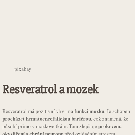
pixabay
Resveratrol a mozek
funkci mozku
Resveratrol má pozitivní vliv i na
. Je schopen
procházet hematoencefalickou bariérou
, což znamená, že
prokrvení,
působí přímo v mozkové tkáni. Tam zlepšuje
okysličení
chrání neurony
a
před oxidačním stresem.