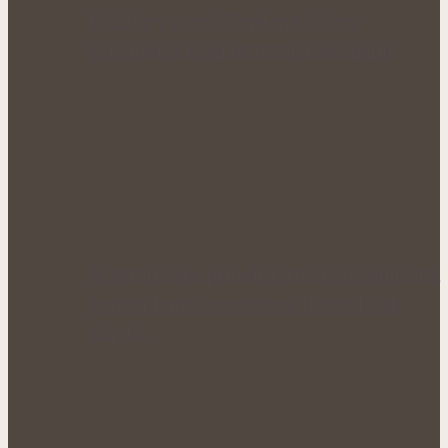
Bylinky v pivu: Chmel má silnou
konkurenci mezi léčivými rostlinami
Rakytník jako přírodní štít organismu: Síla
antioxidantů a protizánětlivých látek
ukrytá…