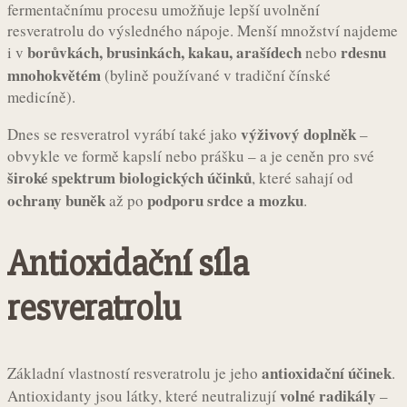
fermentačnímu procesu umožňuje lepší uvolnění
resveratrolu do výsledného nápoje. Menší množství najdeme
borůvkách, brusinkách, kakau, arašídech
rdesnu
i v
nebo
mnohokvětém
(bylině používané v tradiční čínské
medicíně).
výživový doplněk
Dnes se resveratrol vyrábí také jako
–
obvykle ve formě kapslí nebo prášku – a je ceněn pro své
široké spektrum biologických účinků
, které sahají od
ochrany buněk
podporu srdce a mozku
až po
.
Antioxidační síla
resveratrolu
antioxidační účinek
Základní vlastností resveratrolu je jeho
.
volné radikály
Antioxidanty jsou látky, které neutralizují
–