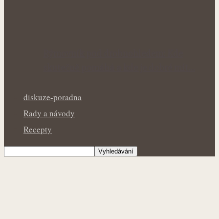
Rýmovník pod drobnohledem: Kde
skutečně pomáhá a kde je dobré mít…
diskuze-poradna
Rady a návody
Recepty