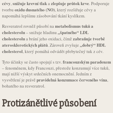
cévy
snižuje krevní tlak
zlepšuje průtok krve
,
a
. Podporuje
oxidu dusnatého (NO)
tvorbu
, který rozšiřuje cévy a
napomáhá lepšímu zásobování tkání kyslíkem.
metabolismus tuků a
Resveratrol rovněž působí na
cholesterolu
„špatného“ LDL
– snižuje hladinu
cholesterolu
zabraňuje tvorbě
a brání jeho oxidaci, čímž
aterosklerotických plátů
„dobrý“ HDL
. Zároveň zvyšuje
cholesterol
, který pomáhá odvádět přebytečný tuk z cév.
francouzským paradoxem
Tyto účinky se často spojují s tzv.
– fenoménem, kdy Francouzi, přestože konzumují více tuků,
mají nižší výskyt srdečních onemocnění. Jedním z
pravidelná konzumace červeného vína
vysvětlení je právě
,
bohatého na resveratrol.
Protizánětlivé působení