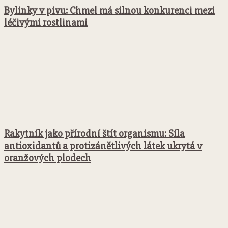
Bylinky v pivu: Chmel má silnou konkurenci mezi
léčivými rostlinami
Rakytník jako přírodní štít organismu: Síla
antioxidantů a protizánětlivých látek ukrytá v
oranžových plodech