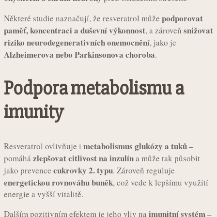
podporovat
Některé studie naznačují, že resveratrol může
paměť, koncentraci a duševní výkonnost
snižovat
, a zároveň
riziko neurodegenerativních onemocnění
, jako je
Alzheimerova nebo Parkinsonova choroba
.
Podpora metabolismu a
imunity
metabolismus glukózy a tuků
Resveratrol ovlivňuje i
–
zlepšovat citlivost na inzulín
pomáhá
a může tak působit
cukrovky 2. typu
jako prevence
. Zároveň reguluje
energetickou rovnováhu buněk
, což vede k lepšímu využití
energie a vyšší vitalitě.
imunitní systém
Dalším pozitivním efektem je jeho vliv na
–