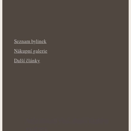
Seznam bylinek
Nákupní galerie
Další články
Anýz okouzlí vůní, chutí i širokým
využitím