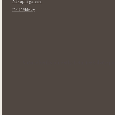
Nákupní galerie
Další články
Voňavé keříky plné síly: Letní řez šalvěje p