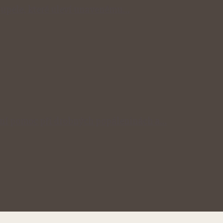
 koupele, které uleví unavenému…
odní pomoc při drobných popáleninách a…