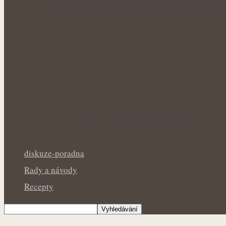
Voňavý letní rituál pro nové síly: Bylinné
Letní bylinky pro zklidnění pokožky: Přír
diskuze-poradna
Rady a návody
Recepty