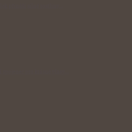
lek přináší silné rostliny…
ní spojenec pro krásné vlasy…