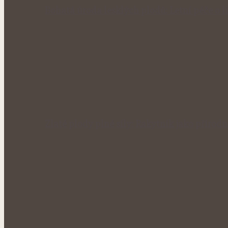
Bohatá úroda lesklých plodů: Letní péče o li
Zlaté plody plné síly: Rakytník jako přírod