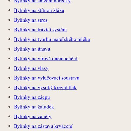
Bylinky na snížení horečky
Bylinky na štítnou žlázu
Bylinky na stres
Bylinky na trávicí systém
Bylinky na tvorbu mateřského mléka
Bylinky na únavu
Bylinky na virová onemocnění
Bylinky na vlasy
Bylinky na vylučovací soustavu
Bylinky na vysoký krevní tlak
Bylinky na zácpu
Bylinky na žaludek
Bylinky na záněty
Bylinky na zástavu krvácení