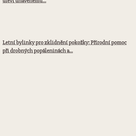
uleví unavenému...
Letní bylinky pro zklidnění pokožky: Přírodní pomoc
při drobných popáleninách a...