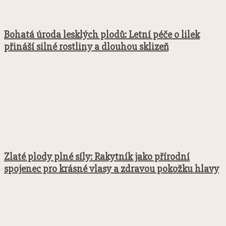
Bohatá úroda lesklých plodů: Letní péče o lilek
přináší silné rostliny a dlouhou sklizeň
Zlaté plody plné síly: Rakytník jako přírodní
spojenec pro krásné vlasy a zdravou pokožku hlavy