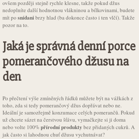
ovšem později stejně rychle klesne, takže pokud džus
nedoplníte další hodnotnou vlákninou a bílkovinami, budete
snídani
mít po
brzy hlad (ba dokonce často i ten vlčí). Takže
pozor na to.
Jaká je správná denní porce
pomerančového džusu na
den
Po přečtení výše zmíněných řádků můžete být na vážkách z
toho, zda si tedy pomerančový džus dopřávat nebo ne.
Ideální je samozřejmě konzumace celých pomerančů. Pokud
už chcete sázet na čerstvou šťávu, vymačkejte si ji doma
přírodní produkty
nebo volte 100%
bez přidaných cukrů. A
jak často si lahodnou chuť džusu vychutnávat?