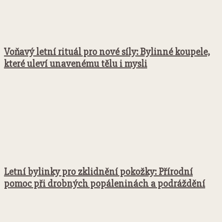
Voňavý letní rituál pro nové síly: Bylinné koupele,
které uleví unavenému tělu i mysli
Letní bylinky pro zklidnění pokožky: Přírodní
pomoc při drobných popáleninách a podráždění