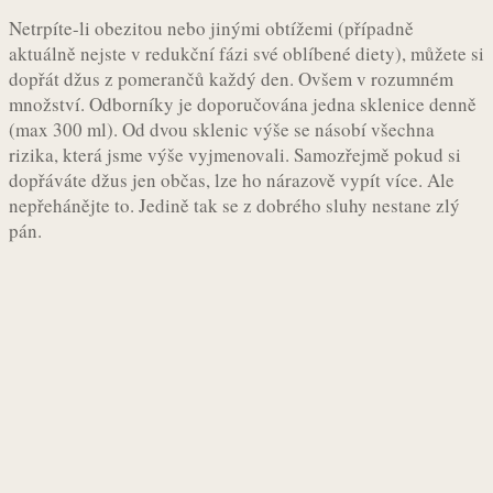
Netrpíte-li obezitou nebo jinými obtížemi (případně
aktuálně nejste v redukční fázi své oblíbené diety), můžete si
dopřát džus z pomerančů každý den. Ovšem v rozumném
množství. Odborníky je doporučována jedna sklenice denně
(max 300 ml). Od dvou sklenic výše se násobí všechna
rizika, která jsme výše vyjmenovali. Samozřejmě pokud si
dopřáváte džus jen občas, lze ho nárazově vypít více. Ale
nepřehánějte to. Jedině tak se z dobrého sluhy nestane zlý
pán.