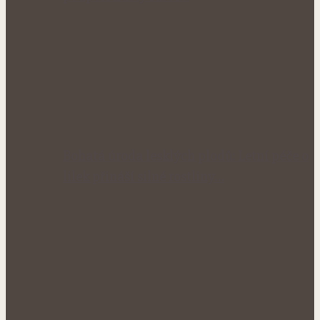
Bohatá úroda lesklých plodů: Letní péče o
lilek přináší silné rostliny…