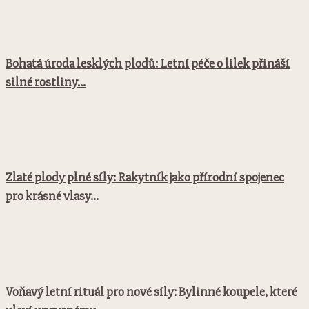
Bohatá úroda lesklých plodů: Letní péče o lilek přináší
silné rostliny...
Zlaté plody plné síly: Rakytník jako přírodní spojenec
pro krásné vlasy...
Voňavý letní rituál pro nové síly: Bylinné koupele, které