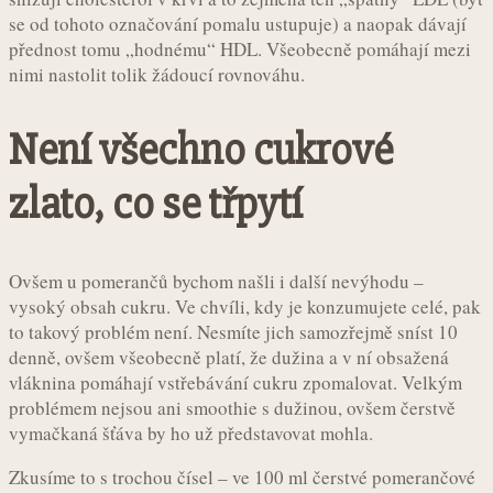
se od tohoto označování pomalu ustupuje) a naopak dávají
přednost tomu „hodnému“ HDL. Všeobecně pomáhají mezi
nimi nastolit tolik žádoucí rovnováhu.
Není všechno cukrové
zlato, co se třpytí
Ovšem u pomerančů bychom našli i další nevýhodu –
vysoký obsah cukru. Ve chvíli, kdy je konzumujete celé, pak
to takový problém není. Nesmíte jich samozřejmě sníst 10
denně, ovšem všeobecně platí, že dužina a v ní obsažená
vláknina pomáhají vstřebávání cukru zpomalovat. Velkým
problémem nejsou ani smoothie s dužinou, ovšem čerstvě
vymačkaná šťáva by ho už představovat mohla.
Zkusíme to s trochou čísel – ve 100 ml čerstvé pomerančové