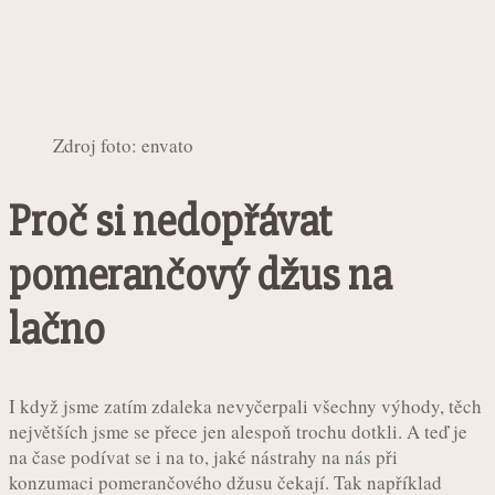
Zdroj foto: envato
Proč si nedopřávat
pomerančový džus na
lačno
I když jsme zatím zdaleka nevyčerpali všechny výhody, těch
největších jsme se přece jen alespoň trochu dotkli. A teď je
na čase podívat se i na to, jaké nástrahy na nás při
konzumaci pomerančového džusu čekají. Tak například