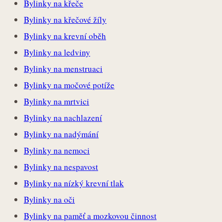
Bylinky na křeče
Bylinky na křečové žíly
Bylinky na krevní oběh
Bylinky na ledviny
Bylinky na menstruaci
Bylinky na močové potíže
Bylinky na mrtvici
Bylinky na nachlazení
Bylinky na nadýmání
Bylinky na nemoci
Bylinky na nespavost
Bylinky na nízký krevní tlak
Bylinky na oči
Bylinky na paměť a mozkovou činnost