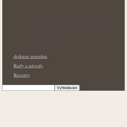
Letní bylinky pro zklidnění pokožky:
Přírodní pomoc při drobných
popáleninách a…
diskuze-poradna
Rady a návody
Recepty