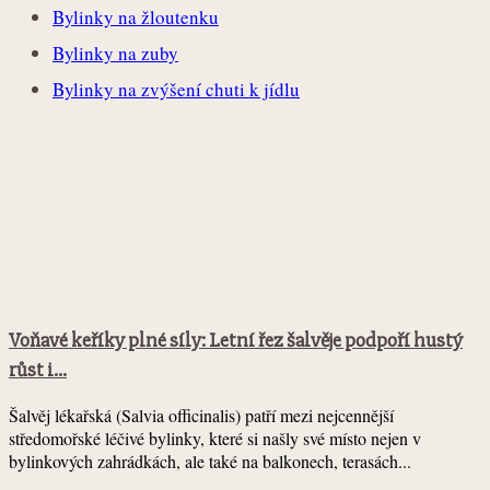
Bylinky na žloutenku
Bylinky na zuby
Bylinky na zvýšení chuti k jídlu
Voňavé keříky plné síly: Letní řez šalvěje podpoří hustý
růst i...
Šalvěj lékařská (Salvia officinalis) patří mezi nejcennější
středomořské léčivé bylinky, které si našly své místo nejen v
bylinkových zahrádkách, ale také na balkonech, terasách...