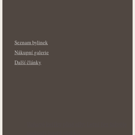
Seznam bylinek
Nákupní galerie
Další články
Voňavé keříky plné síly: Letní řez šalvěje
podpoří hustý růst i…