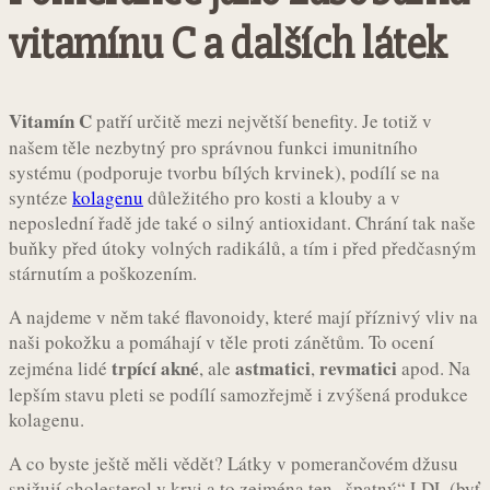
vitamínu C a dalších látek
Vitamín C
patří určitě mezi největší benefity. Je totiž v
našem těle nezbytný pro správnou funkci imunitního
systému (podporuje tvorbu bílých krvinek), podílí se na
syntéze
kolagenu
důležitého pro kosti a klouby a v
neposlední řadě jde také o silný antioxidant. Chrání tak naše
buňky před útoky volných radikálů, a tím i před předčasným
stárnutím a poškozením.
A najdeme v něm také flavonoidy, které mají příznivý vliv na
naši pokožku a pomáhají v těle proti zánětům. To ocení
trpící akné
astmatici
revmatici
zejména lidé
, ale
,
apod. Na
lepším stavu pleti se podílí samozřejmě i zvýšená produkce
kolagenu.
A co byste ještě měli vědět? Látky v pomerančovém džusu
snižují cholesterol v krvi a to zejména ten „špatný“ LDL (byť