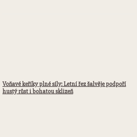
Facebook
Twitter
Pinterest
WhatsApp
Voňavé keříky plné síly: Letní řez šalvěje podpoří
hustý růst i bohatou sklizeň