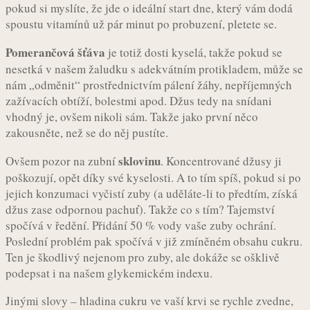
pokud si myslíte, že jde o ideální start dne, který vám dodá
spoustu vitamínů už pár minut po probuzení, pletete se.
Pomerančová šťáva
je totiž dosti kyselá, takže pokud se
nesetká v našem žaludku s adekvátním protikladem, může se
nám „odměnit“ prostřednictvím pálení žáhy, nepříjemných
zažívacích obtíží, bolestmi apod. Džus tedy na snídani
vhodný je, ovšem nikoli sám. Takže jako první něco
zakousněte, než se do něj pustíte.
sklovinu
Ovšem pozor na zubní
. Koncentrované džusy ji
poškozují, opět díky své kyselosti. A to tím spíš, pokud si po
jejich konzumaci vyčistí zuby (a uděláte-li to předtím, získá
džus zase odpornou pachuť). Takže co s tím? Tajemství
spočívá v ředění. Přidání 50 % vody vaše zuby ochrání.
Poslední problém pak spočívá v již zmíněném obsahu cukru.
Ten je škodlivý nejenom pro zuby, ale dokáže se ošklivě
podepsat i na našem glykemickém indexu.
Jinými slovy – hladina cukru ve vaší krvi se rychle zvedne,