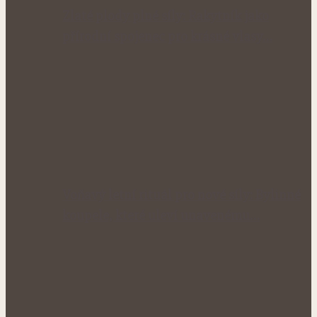
Zlaté plody plné síly: Rakytník jako
přírodní spojenec pro krásné vlasy…
Voňavý letní rituál pro nové síly: Bylinné
koupele, které uleví unavenému…