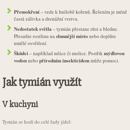
Přemokření
– vede k hnilobě kořenů. Řešením je méně
častá zálivka a drenážní vrstva.
Nedostatek světla
– tymián přestane růst a bledne.
slunnější místo
Přesuňte rostlinu na
nebo doplňte
umělé osvětlení.
Škůdci
mýdlovou
– například mšice či molice. Postřik
vodou
přírodním insekticidem
nebo
může pomoci.
Jak tymián využít
V kuchyni
Tymián se hodí do celé řady jídel: