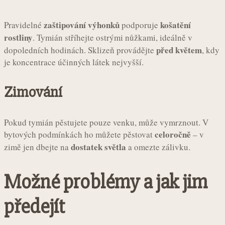
zaštipování výhonků
košatění
Pravidelné
podporuje
rostliny
. Tymián stříhejte ostrými nůžkami, ideálně v
před květem
dopoledních hodinách. Sklizeň provádějte
, kdy
je koncentrace účinných látek nejvyšší.
Zimování
Pokud tymián pěstujete pouze venku, může vymrznout. V
celoročně
bytových podmínkách ho můžete pěstovat
– v
dostatek světla
zimě jen dbejte na
a omezte zálivku.
Možné problémy a jak jim
předejít