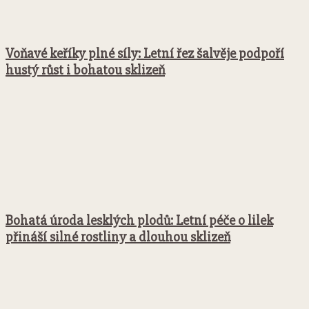
Voňavé keříky plné síly: Letní řez šalvěje podpoří
hustý růst i bohatou sklizeň
Bohatá úroda lesklých plodů: Letní péče o lilek
přináší silné rostliny a dlouhou sklizeň