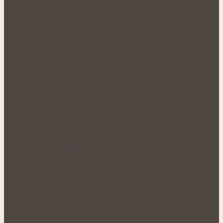
antioxidantů a protizánětlivých látek
ukrytá…
Rýmovník pod drobnohledem: Kde
skutečně pomáhá a kde je dobré mít…