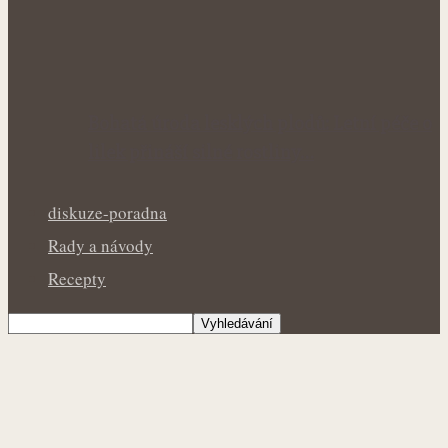
Bohatá úroda lesklých plodů: Letní péče o
lilek přináší silné rostliny…
diskuze-poradna
Rady a návody
Recepty