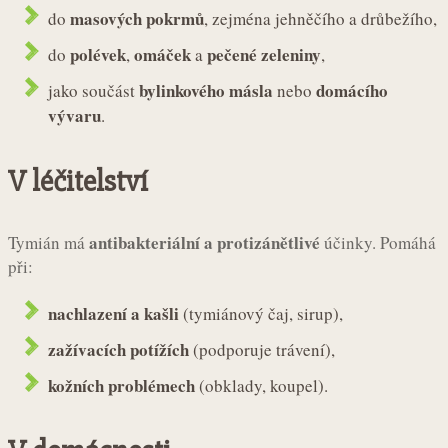
masových pokrmů
do
, zejména jehněčího a drůbežího,
polévek
omáček
pečené zeleniny
do
,
a
,
bylinkového másla
domácího
jako součást
nebo
vývaru
.
V léčitelství
antibakteriální a protizánětlivé
Tymián má
účinky. Pomáhá
při:
nachlazení a kašli
(tymiánový čaj, sirup),
zažívacích potížích
(podporuje trávení),
kožních problémech
(obklady, koupel).