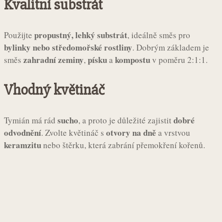
Kvalitní substrát
propustný, lehký substrát
Použijte
, ideálně směs pro
bylinky nebo středomořské rostliny
. Dobrým základem je
zahradní zeminy
písku
kompostu
směs
,
a
v poměru 2:1:1.
Vhodný květináč
sucho
dobré
Tymián má rád
, a proto je důležité zajistit
odvodnění
otvory na dně
. Zvolte květináč s
a vrstvou
keramzitu
nebo štěrku, která zabrání přemokření kořenů.