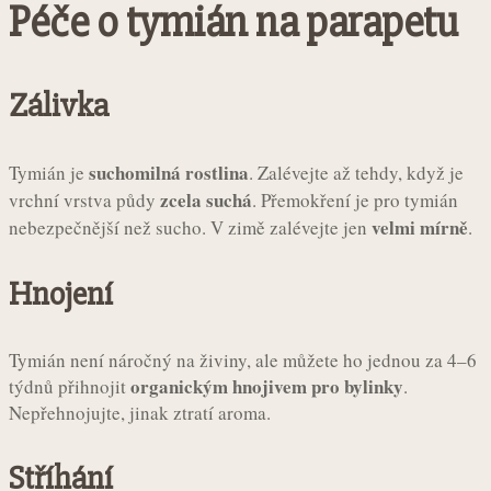
Péče o tymián na parapetu
Zálivka
suchomilná rostlina
Tymián je
. Zalévejte až tehdy, když je
zcela suchá
vrchní vrstva půdy
. Přemokření je pro tymián
velmi mírně
nebezpečnější než sucho. V zimě zalévejte jen
.
Hnojení
Tymián není náročný na živiny, ale můžete ho jednou za 4–6
organickým hnojivem pro bylinky
týdnů přihnojit
.
Nepřehnojujte, jinak ztratí aroma.
Stříhání