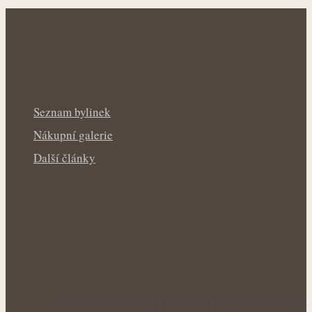
Seznam bylinek
Nákupní galerie
Další články
Rakytník jako přírodní štít organismu: Síla