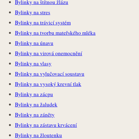
Bylinky na štítnou žlázu
Bylinky na stres
Bylinky na trávicí systém
Bylinky na tvorbu mateřského mléka
Bylinky na únavu
Bylinky na virová onemocnění
Bylinky na vlasy
Bylinky na vylučovací soustavu
Bylinky na vysoký krevní tlak
Bylinky na zácpu
Bylinky na žaludek
Bylinky na záněty
Bylinky na zástavu krvácení
Bylinky na žloutenku