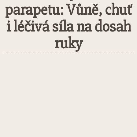
parapetu: Vůně, chuť
i léčivá síla na dosah
ruky
Facebook
Twitter
Pinterest
What