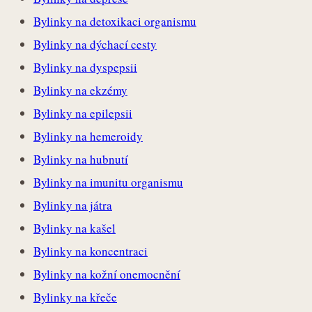
Bylinky na detoxikaci organismu
Bylinky na dýchací cesty
Bylinky na dyspepsii
Bylinky na ekzémy
Bylinky na epilepsii
Bylinky na hemeroidy
Bylinky na hubnutí
Bylinky na imunitu organismu
Bylinky na játra
Bylinky na kašel
Bylinky na koncentraci
Bylinky na kožní onemocnění
Bylinky na křeče