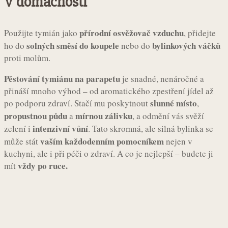
V domácnosti
přírodní osvěžovač vzduchu
Použijte tymián jako
, přidejte
solných směsí do koupele
bylinkových váčků
ho do
nebo do
proti molům.
Pěstování tymiánu na parapetu
je snadné, nenáročné a
přináší mnoho výhod – od aromatického zpestření jídel až
slunné místo
po podporu zdraví. Stačí mu poskytnout
,
propustnou půdu
mírnou zálivku
a
, a odmění vás svěží
intenzivní vůní
zelení i
. Tato skromná, ale silná bylinka se
vaším každodenním pomocníkem
může stát
nejen v
kuchyni, ale i při péči o zdraví. A co je nejlepší – budete ji
vždy po ruce.
mít