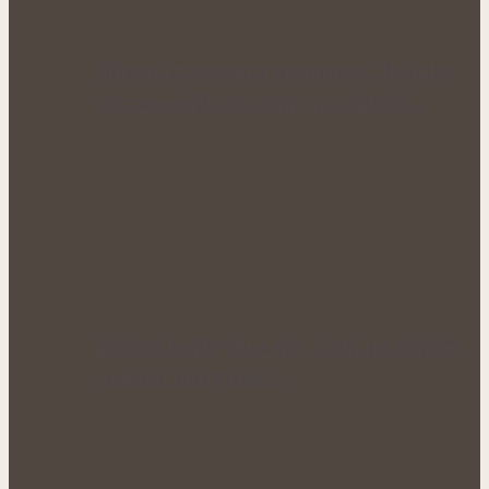
Přírodní zásobárna vitamínu C: Bylinky,
ovoce a další potraviny pro silnější…
Voňavé keříky plné síly: Letní řez šalvěje
podpoří hustý růst i…