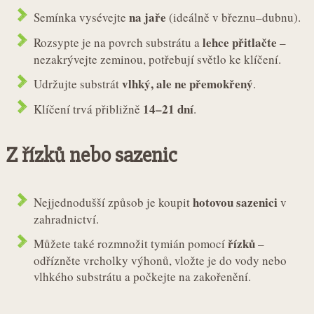
na jaře
Semínka vysévejte
(ideálně v březnu–dubnu).
lehce přitlačte
Rozsypte je na povrch substrátu a
–
nezakrývejte zeminou, potřebují světlo ke klíčení.
vlhký, ale ne přemokřený
Udržujte substrát
.
14–21 dní
Klíčení trvá přibližně
.
Z řízků nebo sazenic
hotovou sazenici
Nejjednodušší způsob je koupit
v
zahradnictví.
řízků
Můžete také rozmnožit tymián pomocí
–
odřízněte vrcholky výhonů, vložte je do vody nebo
vlhkého substrátu a počkejte na zakořenění.