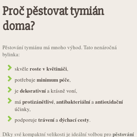
Proč pěstovat tymián
doma?
Pěstování tymiánu má mnoho výhod. Tato nenáročná
bylinka:
roste v květináči
skvěle
,
minimum péče
potřebuje
,
dekorativní
je
a krásně voní,
protizánětlivé
antibakteriální
antioxidační
má
,
a
účinky,
trávení
dýchací cesty
podporuje
a
.
pěstování
Díky své kompaktní velikosti je ideální volbou pro