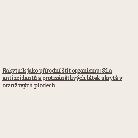
Rakytník jako přírodní štít organismu: Síla
antioxidantů a protizánětlivých látek ukrytá v
oranžových plodech