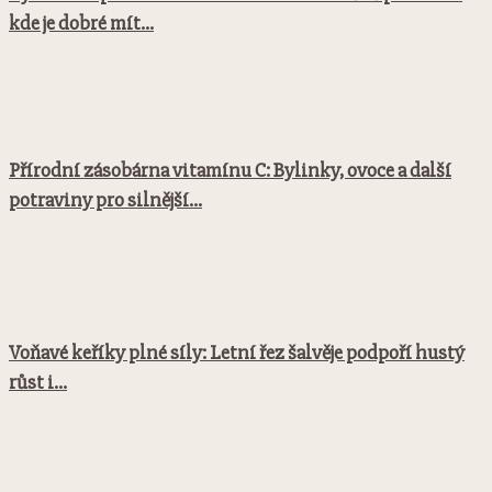
kde je dobré mít...
Přírodní zásobárna vitamínu C: Bylinky, ovoce a další
potraviny pro silnější...
Voňavé keříky plné síly: Letní řez šalvěje podpoří hustý
růst i...