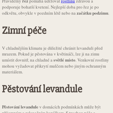
řez
Pravidelný
pomáhá udržovat
rostlinu
zdravou a
podporuje bohatší kvetení. Nejlepší doba pro řez je po
začátku podzimu
odkvětu, obvykle v pozdním létě nebo na
.
Zimní péče
V chladnějším klimatu je důležité chránit levanduli před
mrazem. Pokud je pěstována v květináči, lze ji na zimu
světlé místo
umístit dovnitř, na chladné a
. Venkovní rostliny
mohou vyžadovat přikrytí mulčem nebo jiným ochranným
materiálem.
Pěstování levandule
Pěstování levandule
v domácích podmínkách může být
příjemným a relaxačním koníčkem. S trochou péče a