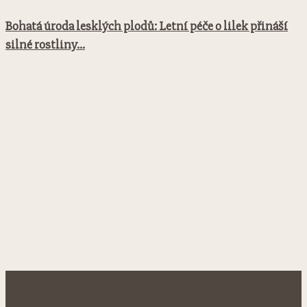
Bohatá úroda lesklých plodů: Letní péče o lilek přináší
silné rostliny...