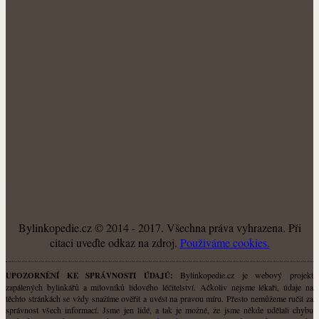
O NÁS
Bylinkopedie.cz © 2014 - 2017. Všechna práva vyhrazena. Při
citaci uveďte odkaz na zdroj.
Použiváme cookies.
Bylinkopedie.cz je webový projekt
UPOZORNĚNÍ KE SPRÁVNOSTI ÚDAJŮ:
zapálených bylinkářů a milovníků lidového léčitelství. Ačkoliv nejsme lékaři, údaje na
těchto stránkách se vždy snažíme ověřit a uvést na pravou míru. Přesto nemůžeme ručit za
správnost všech informací. Jsme jen lidé, a tak je možné, že jsme někde udělali chybu