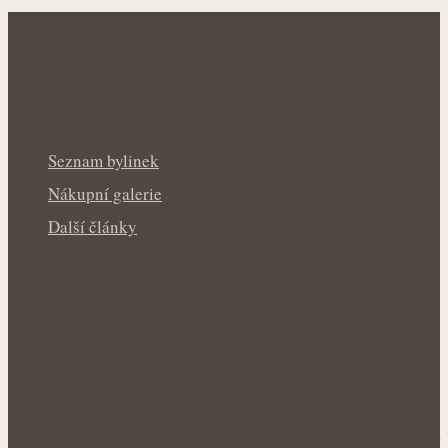
Seznam bylinek
Nákupní galerie
Další články
Rakytník jako přírodní štít organismu: Síla