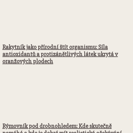
Rakytník jako přírodní štít organismu: Síla
antioxidantů a protizánětlivých látek ukrytá v
oranžových plodech
Rýmovník pod drobnohledem: Kde skutečně