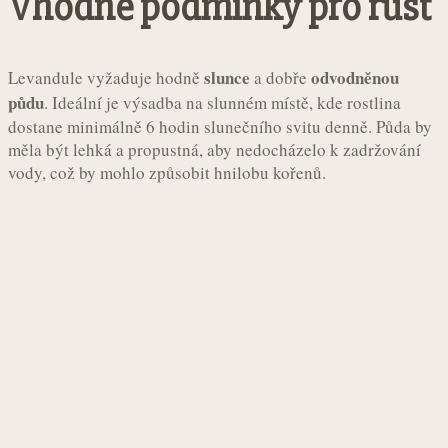
Vhodné podmínky pro růst
slunce
odvodněnou
Levandule vyžaduje hodně
a dobře
půdu
. Ideální je výsadba na slunném místě, kde rostlina
dostane minimálně 6 hodin slunečního svitu denně. Půda by
měla být lehká a propustná, aby nedocházelo k zadržování
vody, což by mohlo způsobit hnilobu kořenů.