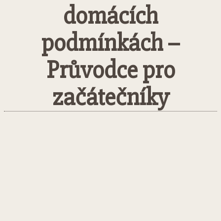
domácích
podmínkách –
Průvodce pro
začátečníky
Facebook
Twitter
Pinterest
What