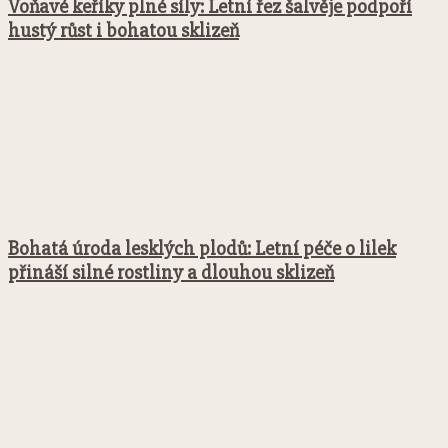
Voňavé keříky plné síly: Letní řez šalvěje podpoří
hustý růst i bohatou sklizeň
Bohatá úroda lesklých plodů: Letní péče o lilek
přináší silné rostliny a dlouhou sklizeň