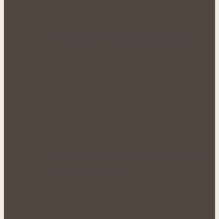
Přírodní zásobárna vitamínu C: Bylinky,
ovoce a další potraviny pro silnější…
Voňavé keříky plné síly: Letní řez šalvěje
podpoří hustý růst i…