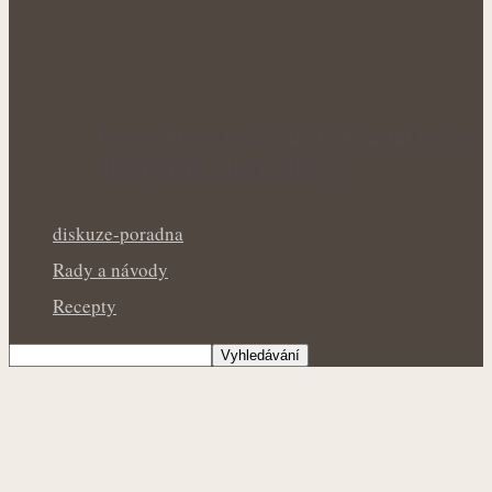
Bohatá úroda lesklých plodů: Letní péče o
lilek přináší silné rostliny…
diskuze-poradna
Rady a návody
Recepty