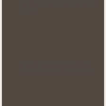
antioxidantů a protizánětlivých látek
ukrytá…
Rýmovník pod drobnohledem: Kde
skutečně pomáhá a kde je dobré mít…