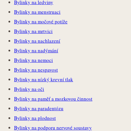
Bylinky na ledviny
Bylinky na menstruaci
Bylinky na močové potíže
Bylinky na mrtvici
Bylinky na nachlazení
Bylinky na nadýmání
Bylinky na nemoci
Bylinky na nespavost
Bylinky na nízký krevní tlak
Bylinky na oči
Bylinky na paměť a mozkovou činnost
Bylinky na paradentózu
Bylinky na plodnost
Bylinky na podporu nervové soustavy