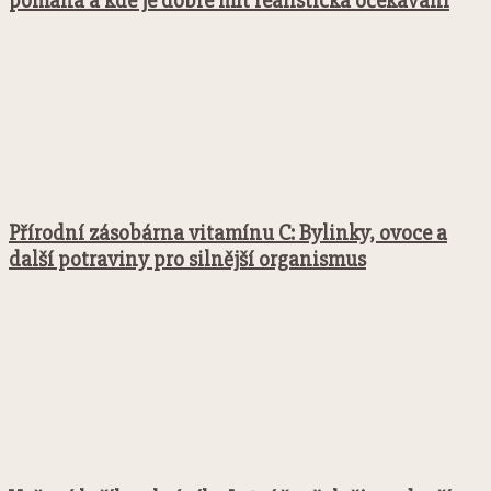
pomáhá a kde je dobré mít realistická očekávání
Přírodní zásobárna vitamínu C: Bylinky, ovoce a
další potraviny pro silnější organismus