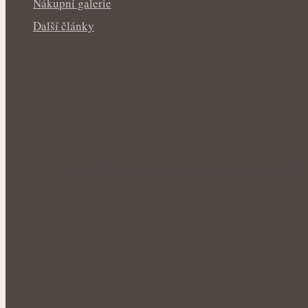
Nákupní galerie
Další články
Rakytník jako přírodní štít organismu: Síla