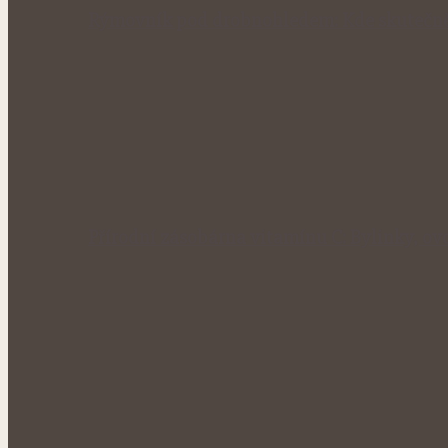
Rýmovník pod drobnohledem: Kde skutečně
Přírodní zásobárna vitamínu C: Bylinky, ovo