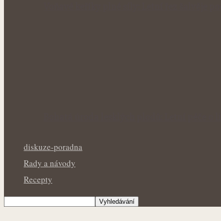
Voňavé keříky plné síly: Letní řez šalvěje p
Bohatá úroda lesklých plodů: Letní péče o li
diskuze-poradna
Rady a návody
Recepty