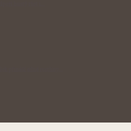
odpoří hustý růst i…
lek přináší silné rostliny…