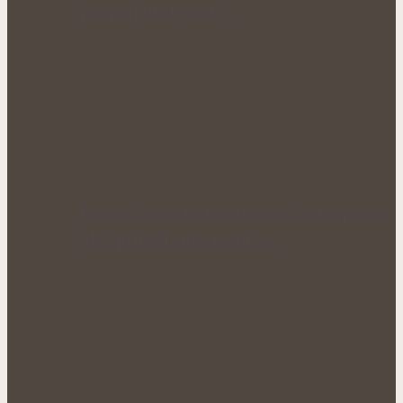
podpoří hustý růst i…
Bohatá úroda lesklých plodů: Letní péče o
lilek přináší silné rostliny…