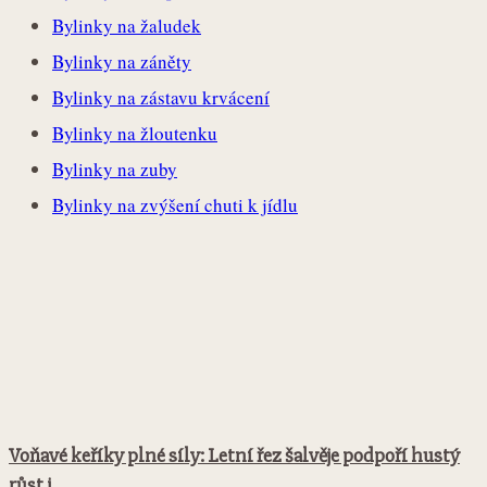
Bylinky na žaludek
Bylinky na záněty
Bylinky na zástavu krvácení
Bylinky na žloutenku
Bylinky na zuby
Bylinky na zvýšení chuti k jídlu
Voňavé keříky plné síly: Letní řez šalvěje podpoří hustý
růst i...