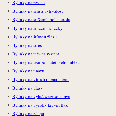
Bylinky na revma
Bylinky na sílu a vytrvalost
Bylinky na snížení cholesterolu
Bylinky na snížení horečky
Bylinky na štítnou žlázu
Bylinky na stres
Bylinky na trávicí systém
Bylinky na tvorbu mateřského mléka
Bylinky na únavu
Bylinky na virová onemocnění
Bylinky na vlasy
Bylinky na vylučovací soustavu
Bylinky na vysoký krevní tlak
Bylinky na zácpu