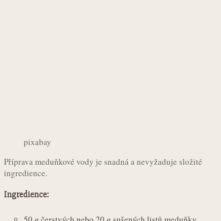
pixabay
Příprava meduňkové vody je snadná a nevyžaduje složité
ingredience.
Ingredience:
50 g čerstvých nebo 20 g sušených listů meduňky