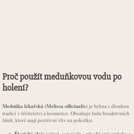
Proč použít meduňkovou vodu po
holení?
Meduňka lékařská (Melissa officinalis)
je bylina s dlouhou
tradicí v léčitelství a kosmetice. Obsahuje řadu bioaktivních
látek, které mají pozitivní vliv na pokožku:
Éterické oleje
(citral, geraniol) – působí antisepticky a