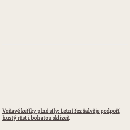
Facebook
Twitter
Pinterest
WhatsApp
Voňavé keříky plné síly: Letní řez šalvěje podpoří
hustý růst i bohatou sklizeň