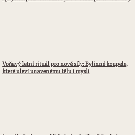
Voňavý letní rituál pro nové síly: Bylinné koupele,
které uleví unavenému tělu i mysli