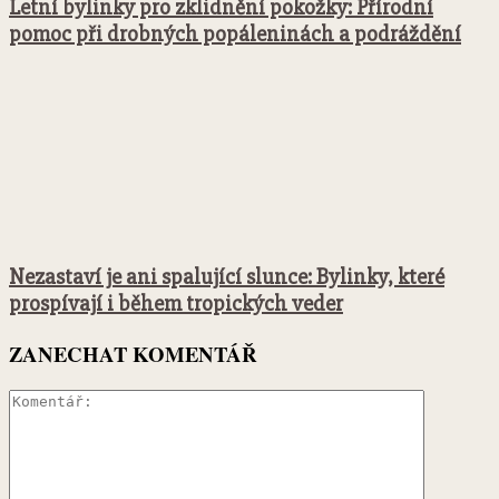
Letní bylinky pro zklidnění pokožky: Přírodní
pomoc při drobných popáleninách a podráždění
Nezastaví je ani spalující slunce: Bylinky, které
prospívají i během tropických veder
ZANECHAT KOMENTÁŘ