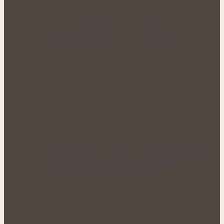
Zlaté plody plné síly: Rakytník jako
přírodní spojenec pro krásné vlasy…
Voňavý letní rituál pro nové síly: Bylinné
koupele, které uleví unavenému…