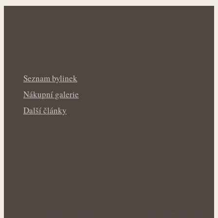
Seznam bylinek
Nákupní galerie
Další články
Voňavé keříky plné síly: Letní řez šalvěje