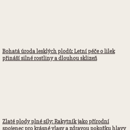
Bohatá úroda lesklých plodů: Letní péče o lilek
přináší silné rostliny a dlouhou sklizeň
Zlaté plody plné síly: Rakytník jako přírodní
spojenec pro krásné vlasy a zdravou pokožku hlavy