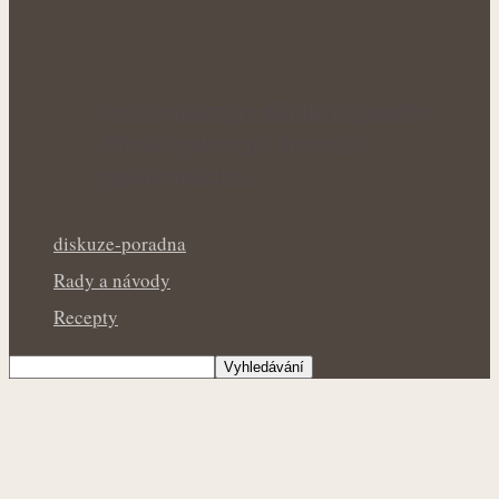
Letní bylinky pro zklidnění pokožky:
Přírodní pomoc při drobných
popáleninách a…
diskuze-poradna
Rady a návody
Recepty