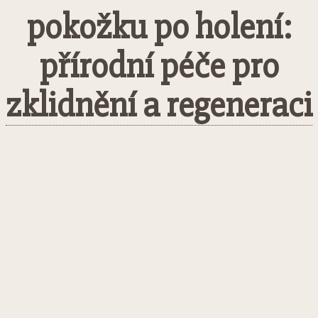
pokožku po holení:
přírodní péče pro
zklidnění a regeneraci
Facebook
Twitter
Pinterest
What