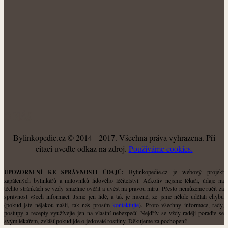
O NÁS
Bylinkopedie.cz © 2014 - 2017. Všechna práva vyhrazena. Při
citaci uveďte odkaz na zdroj.
Použiváme cookies.
Bylinkopedie.cz je webový projekt
UPOZORNĚNÍ KE SPRÁVNOSTI ÚDAJŮ:
zapálených bylinkářů a milovníků lidového léčitelství. Ačkoliv nejsme lékaři, údaje na
těchto stránkách se vždy snažíme ověřit a uvést na pravou míru. Přesto nemůžeme ručit za
správnost všech informací. Jsme jen lidé, a tak je možné, že jsme někde udělali chybu
(pokud jste nějakou našli, tak nás prosím
kontaktujte
). Proto všechny informace, rady,
postupy a recepty využívejte jen na vlastní nebezpečí. Nejdřív se vždy raději poraďte se
svým lékařem, zvlášť pokud jde o jedovaté rostliny. Děkujeme za pochopení!