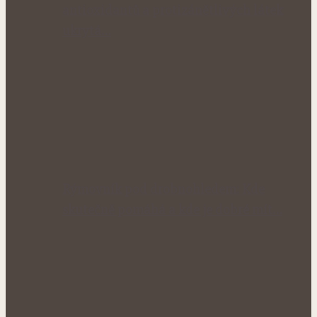
antioxidantů a protizánětlivých látek
ukrytá…
Rýmovník pod drobnohledem: Kde
skutečně pomáhá a kde je dobré mít…