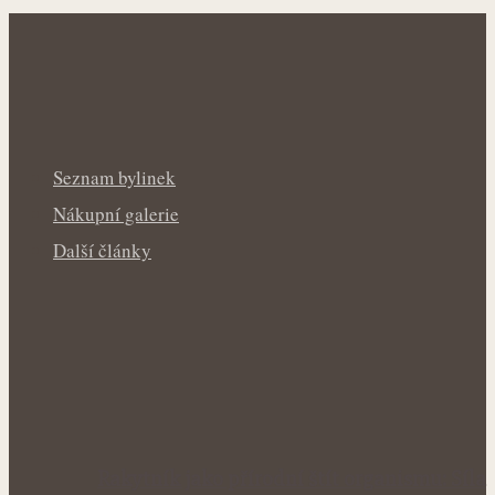
Seznam bylinek
Nákupní galerie
Další články
Rakytník jako přírodní štít organismu: Síla