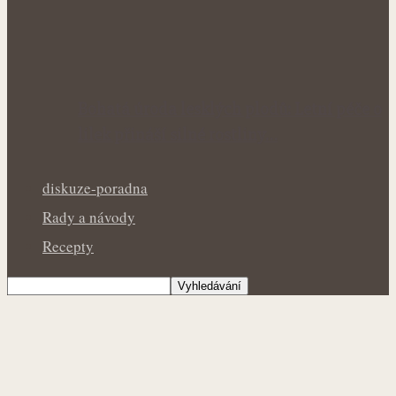
Bohatá úroda lesklých plodů: Letní péče o
lilek přináší silné rostliny…
diskuze-poradna
Rady a návody
Recepty