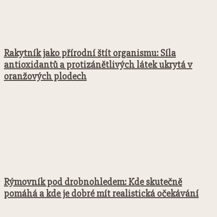
Rakytník jako přírodní štít organismu: Síla
antioxidantů a protizánětlivých látek ukrytá v
oranžových plodech
Rýmovník pod drobnohledem: Kde skutečně
pomáhá a kde je dobré mít realistická očekávání