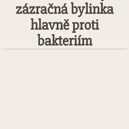
zázračná bylinka
hlavně proti
bakteriím
Facebook
Twitter
Pinterest
What