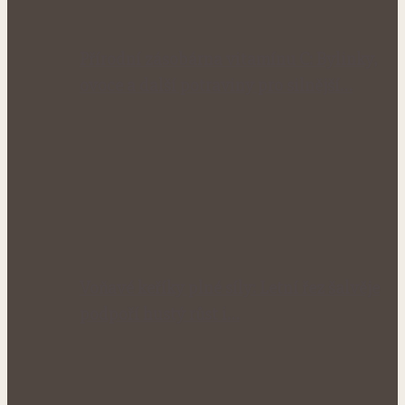
Přírodní zásobárna vitamínu C: Bylinky,
ovoce a další potraviny pro silnější…
Voňavé keříky plné síly: Letní řez šalvěje
podpoří hustý růst i…