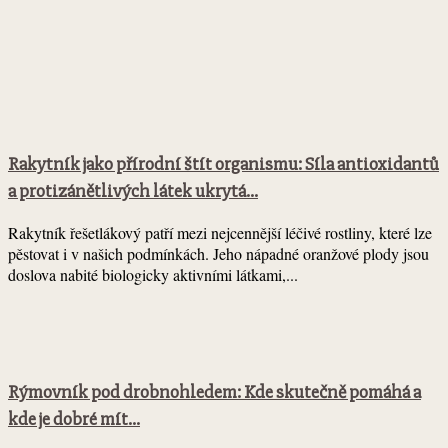
Rakytník jako přírodní štít organismu: Síla antioxidantů
a protizánětlivých látek ukrytá...
Rakytník řešetlákový patří mezi nejcennější léčivé rostliny, které lze
pěstovat i v našich podmínkách. Jeho nápadné oranžové plody jsou
doslova nabité biologicky aktivními látkami,...
Rýmovník pod drobnohledem: Kde skutečně pomáhá a
kde je dobré mít...