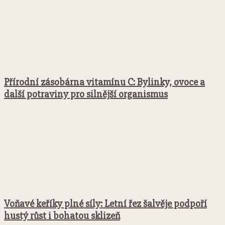
Přírodní zásobárna vitamínu C: Bylinky, ovoce a
další potraviny pro silnější organismus
Voňavé keříky plné síly: Letní řez šalvěje podpoří
hustý růst i bohatou sklizeň