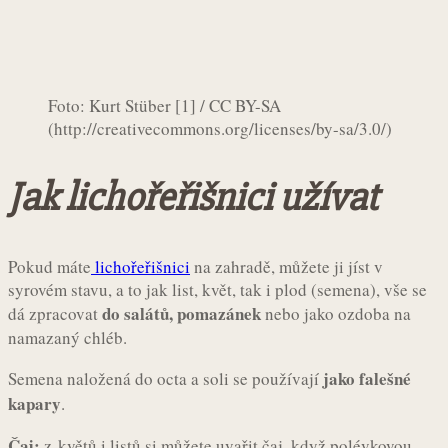
Foto: Kurt Stüber [1] / CC BY-SA
(http://creativecommons.org/licenses/by-sa/3.0/)
Jak lichořeřišnici užívat
Pokud máte
lichořeřišnici
na zahradě, můžete ji jíst v
syrovém stavu, a to jak list, květ, tak i plod (semena), vše se
do salátů, pomazánek
dá zpracovat
nebo jako ozdoba na
namazaný chléb.
jako falešné
Semena naložená do octa a soli se používají
kapary
.
Čaj:
z květů i listů si můžete uvařit čaj, když polévkovou