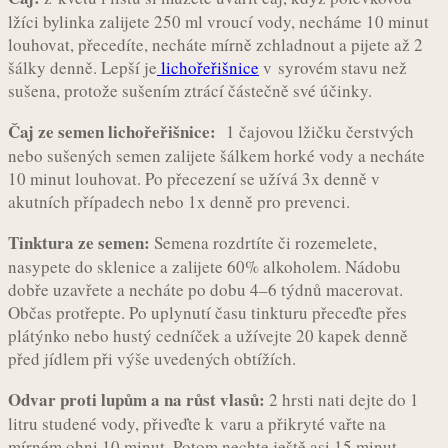
lžíci bylinka zalijete 250 ml vroucí vody, necháme 10 minut
louhovat, přecedíte, necháte mírně zchladnout a pijete až 2
šálky denně. Lepší je
lichořeřišnice
v syrovém stavu než
sušena, protože sušením ztrácí částečně své účinky.
Čaj ze semen lichořeřišnice:
1 čajovou lžičku čerstvých
nebo sušených semen zalijete šálkem horké vody a necháte
10 minut louhovat. Po přecezení se užívá 3x denně v
akutních případech nebo 1x denně pro prevenci.
Tinktura ze semen:
Semena rozdrtíte či rozemelete,
nasypete do sklenice a zalijete 60% alkoholem. Nádobu
dobře uzavřete a necháte po dobu 4–6 týdnů macerovat.
Občas protřepte. Po uplynutí času tinkturu přeceďte přes
plátýnko nebo hustý cedníček a užívejte 20 kapek denně
před jídlem při výše uvedených obtížích.
Odvar proti lupům a na růst vlasů:
2 hrsti nati dejte do 1
litru studené vody, přiveďte k varu a přikryté vařte na
mírném ohni 10 minut. Potom nechte ještě asi 15 minut