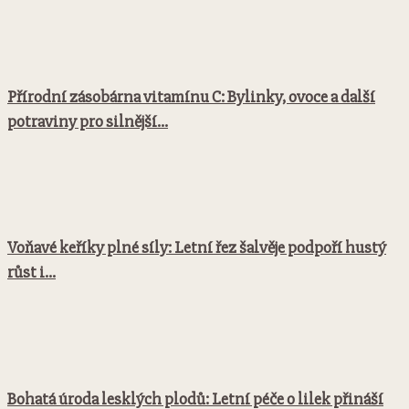
Přírodní zásobárna vitamínu C: Bylinky, ovoce a další
potraviny pro silnější...
Voňavé keříky plné síly: Letní řez šalvěje podpoří hustý
růst i...
Bohatá úroda lesklých plodů: Letní péče o lilek přináší