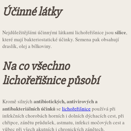
Účinné látky
silice
Nejdůležitějšími účinnými látkami lichořeřišnice jsou
,
které mají bakteriostatické účinky. Semena pak obsahují
draslík, olej a bílkoviny.
Na co všechno
lichořeřišnice působí
antibiotických, antivirových a
Kromě silných
antibakteriálních účinků
se
lichořeřišnice
používá při
infekčních chorobách horních i dolních dýchacích cest, při
chřipce, zánětu průdušek, astmatu, infekci močových cest a
vůbec při všech akutních i chronických zánětech.