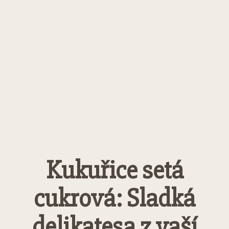
Kukuřice setá
cukrová: Sladká
delikatesa z vaší