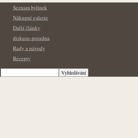
Bylinkopedie.cz
Seznam bylinek
Nákupní galerie
Další články
diskuze-poradna
Rady a návody
Recepty