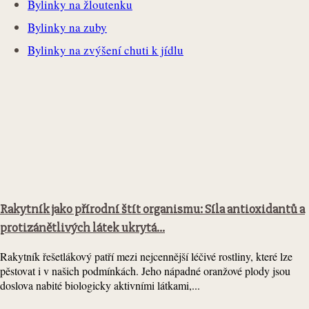
Bylinky na žloutenku
Bylinky na zuby
Bylinky na zvýšení chuti k jídlu
Rakytník jako přírodní štít organismu: Síla antioxidantů a
protizánětlivých látek ukrytá...
Rakytník řešetlákový patří mezi nejcennější léčivé rostliny, které lze
pěstovat i v našich podmínkách. Jeho nápadné oranžové plody jsou
doslova nabité biologicky aktivními látkami,...