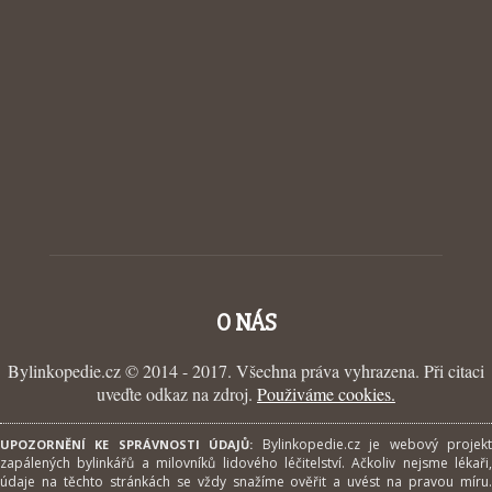
O NÁS
Bylinkopedie.cz © 2014 - 2017. Všechna práva vyhrazena. Při citaci
uveďte odkaz na zdroj.
Použiváme cookies.
Bylinkopedie.cz je webový projek
UPOZORNĚNÍ KE SPRÁVNOSTI ÚDAJŮ:
zapálených bylinkářů a milovníků lidového léčitelství. Ačkoliv nejsme lékaři,
údaje na těchto stránkách se vždy snažíme ověřit a uvést na pravou míru.