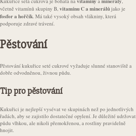
vitamíny
minerály
Kukuřice setá cukrová je bohatá na
a
,
vitamínu C a minerálů
včetně vitamínů skupiny B,
jako je
fosfor a hořčík
. Má také vysoký obsah vlákniny, která
podporuje zdravé trávení.
Pěstování
Pěstování kukuřice seté cukrové vyžaduje slunné stanoviště a
dobře odvodněnou, živnou půdu.
Tip pro pěstování
Kukuřici je nejlepší vysévat ve skupinách než po jednotlivých
řadách, aby se zajistilo dostatečné opylení. Je důležité udržovat
půdu vlhkou, ale nikoli přemokřenou, a rostliny pravidelně
hnojit.