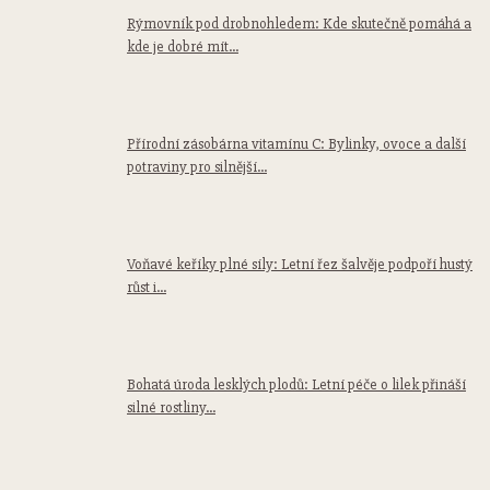
Rýmovník pod drobnohledem: Kde skutečně pomáhá a
kde je dobré mít...
Přírodní zásobárna vitamínu C: Bylinky, ovoce a další
potraviny pro silnější...
Voňavé keříky plné síly: Letní řez šalvěje podpoří hustý
růst i...
Bohatá úroda lesklých plodů: Letní péče o lilek přináší
silné rostliny...