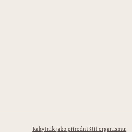
Facebook
Twitter
Pinterest
WhatsApp
Rakytník jako přírodní štít organismu: