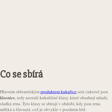
Co se sbírá
Hlavním sběratelským
produktem kukuřice
seté cukrové jsou
klasnice
, tedy nezralé kukuřičné klasy, které obsahují mladá,
sladká zrna. Tyto klasy se sbírají v období, kdy jsou zrna
měkká a šťavnatá, což je obvykle v pozdním létě.