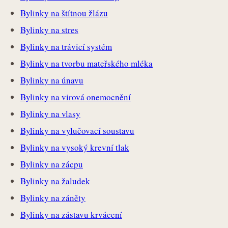
Bylinky na štítnou žlázu
Bylinky na stres
Bylinky na trávicí systém
Bylinky na tvorbu mateřského mléka
Bylinky na únavu
Bylinky na virová onemocnění
Bylinky na vlasy
Bylinky na vylučovací soustavu
Bylinky na vysoký krevní tlak
Bylinky na zácpu
Bylinky na žaludek
Bylinky na záněty
Bylinky na zástavu krvácení