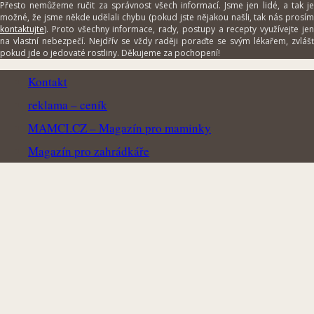
Přesto nemůžeme ručit za správnost všech informací. Jsme jen lidé, a tak je
možné, že jsme někde udělali chybu (pokud jste nějakou našli, tak nás prosím
kontaktujte
). Proto všechny informace, rady, postupy a recepty využívejte jen
na vlastní nebezpečí. Nejdřív se vždy raději poraďte se svým lékařem, zvlášť
pokud jde o jedovaté rostliny. Děkujeme za pochopení!
Kontakt
reklama – ceník
MAMCI.CZ – Magazín pro maminky
Magazín pro zahrádkáře