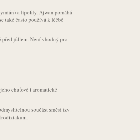
tymián) a lipofily. Ajwan pomáhá
 se také často používá k léčbě
ě před jídlem. Není vhodný pro
 jeho chuťové i aromatické
odmyslitelnou součást směsi tzv.
afrodiziakum.