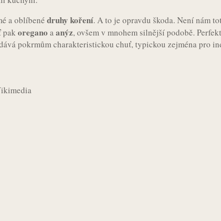
druhy koření
mé a oblíbené
. A to je opravdu škoda. Není nám to
oregano
anýz
ť pak
a
, ovšem v mnohem silnější podobě. Perfek
vá pokrmům charakteristickou chuť, typickou zejména pro in
Wikimedia