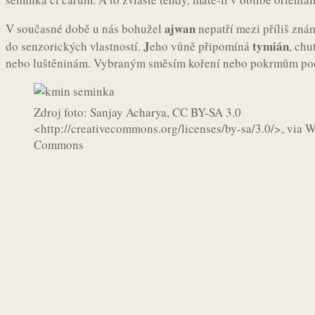
ajwan
V současné době u nás bohužel
nepatří mezi příliš zná
J
tymián
do senzorických vlastností.
eho vůně připomíná
, chu
nebo luštěninám. Vybraným směsím koření nebo pokrmům podá
Zdroj foto: Sanjay Acharya, CC BY-SA 3.0
<http://creativecommons.org/licenses/by-sa/3.0/>, via 
Commons