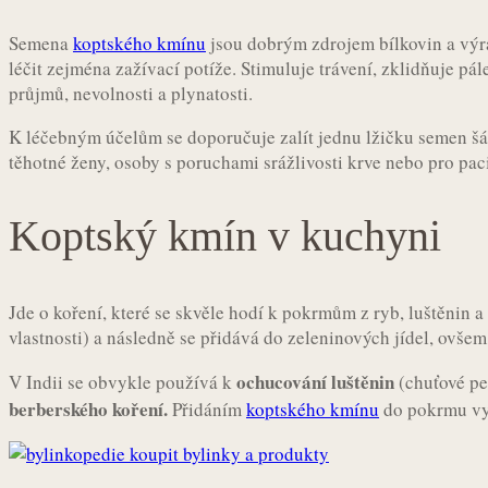
Semena
koptského kmínu
jsou dobrým zdrojem bílkovin a výra
léčit zejména zažívací potíže. Stimuluje trávení, zklidňuje pál
průjmů, nevolnosti a plynatosti.
K léčebným účelům se doporučuje zalít jednu lžičku semen šál
těhotné ženy, osoby s poruchami srážlivosti krve nebo pro paci
Koptský kmín v kuchyni
Jde o koření, které se skvěle hodí k pokrmům z ryb, luštěnin
vlastnosti) a následně se přidává do zeleninových jídel, ovšem
ochucování luštěnin
V Indii se obvykle používá k
(chuťové per
berberského koření.
Přidáním
koptského kmínu
do pokrmu vyl