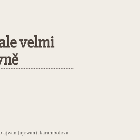
ale velmi
yně
o ajwan (ajowan), karambolová