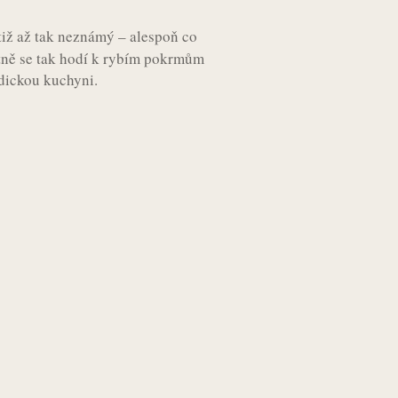
tiž až tak neznámý – alespoň co
tně se tak hodí k rybím pokrmům
dickou kuchyni.