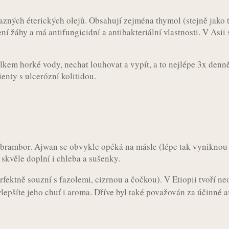
zných éterických olejů. Obsahují zejména thymol (stejně jako 
ení žáhy a má antifungicidní a antibakteriální vlastnosti. V Asii
kem horké vody, nechat louhovat a vypít, a to nejlépe 3x denn
enty s ulcerózní kolitidou.
 a brambor. Ajwan se obvykle opéká na másle (lépe tak vyniknou
 skvěle doplní i chleba a sušenky.
fektně souzní s fazolemi, cizrnou a čočkou). V Etiopii tvoří ne
epšíte jeho chuť i aroma. Dříve byl také považován za účinné 