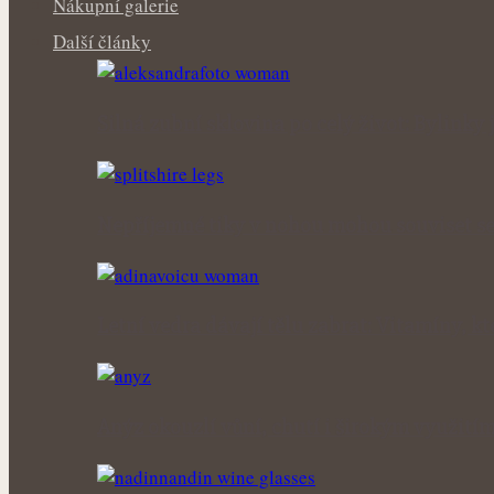
Nákupní galerie
Další články
Silná zubní sklovina po celý život: Bylink
Nepříjemné tiky v nohou mohou souviset se
Letní vedra dávají tělu zabrat: Vitamíny, kt
Anýz okouzlí vůní, chutí i širokým využití