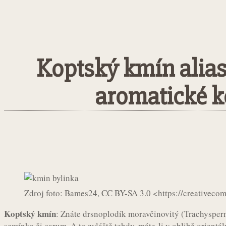
Koptský kmín alias
aromatické k
Sdílet
Facebook
Twitter
Pintere
Zdroj foto: Bames24, CC BY-SA 3.0 <https://creativec
Koptský kmín
: Znáte drsnoplodík moravčinovitý (Trachysp
semínka či carum. A to zvláště tehdy, máte-li v oblibě orientál