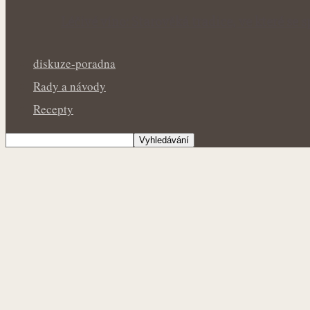
Léčivé víno: Starověká tradice, ve které se 
diskuze-poradna
Rady a návody
Recepty