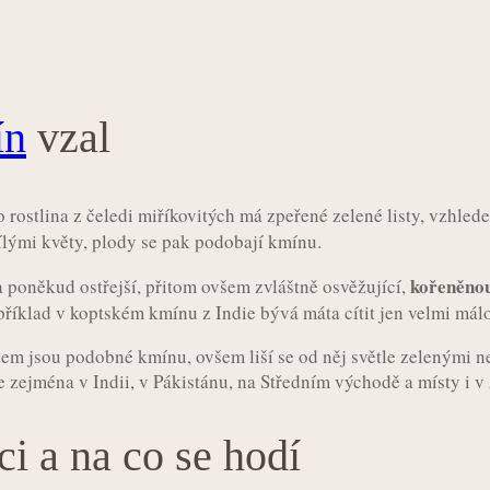
ín
vzal
ko rostlina z čeledi miříkovitých má zpeřené zelené listy, vzhle
lými květy, plody se pak podobají kmínu.
kořeněnou
a poněkud ostřejší, přitom ovšem zvláštně osvěžující,
příklad v koptském kmínu z Indie bývá máta cítit jen velmi mál
edem jsou podobné kmínu, ovšem liší se od něj světle zelenými 
 zejména v Indii, v Pákistánu, na Středním východě a místy i v 
 a na co se hodí