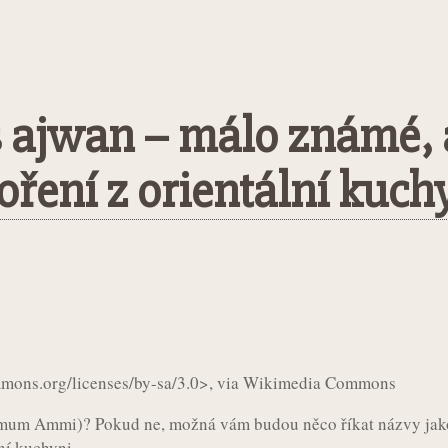
 ajwan – málo známé, 
oření z orientální kuch
st
WhatsApp
ommons.org/licenses/by-sa/3.0>, via Wikimedia Commons
ermum Ammi)? Pokud ne, možná vám budou něco říkat názvy jak
ní kuchyni.