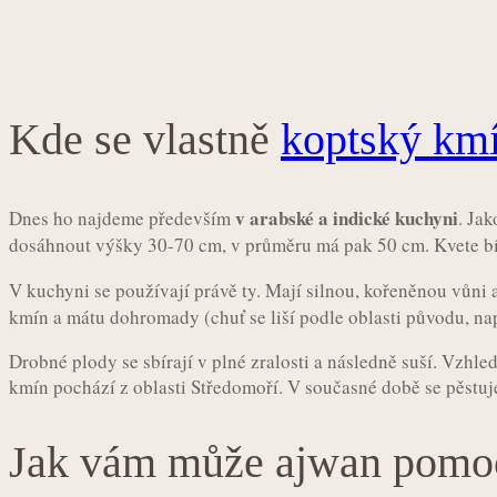
Kde se vlastně
koptský km
v arabské a indické kuchyni
Dnes ho najdeme především
. Ja
dosáhnout výšky 30-70 cm, v průměru má pak 50 cm. Kvete bí
V kuchyni se používají právě ty. Mají silnou, kořeněnou vůni 
kmín a mátu dohromady (chuť se liší podle oblasti původu, na
Drobné plody se sbírají v plné zralosti a následně suší. Vzhl
kmín pochází z oblasti Středomoří. V současné době se pěstuje
Jak vám může ajwan pomoci