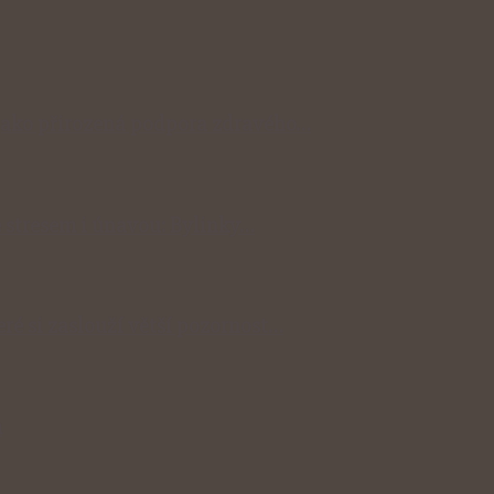
y jako přirozená podpora zdravého…
 stresem i únavou: Bylinky…
eré si zaslouží větší pozornost…
m