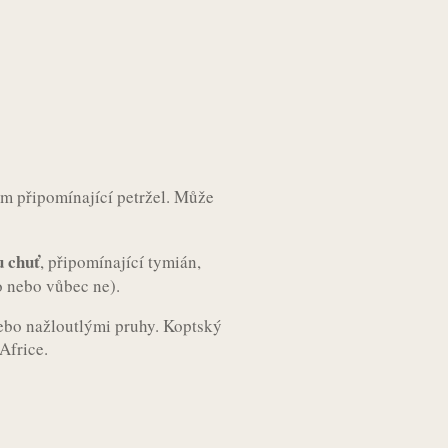
dem připomínající petržel. Může
 chuť
, připomínající tymián,
o nebo vůbec ne).
nebo nažloutlými pruhy. Koptský
Africe.